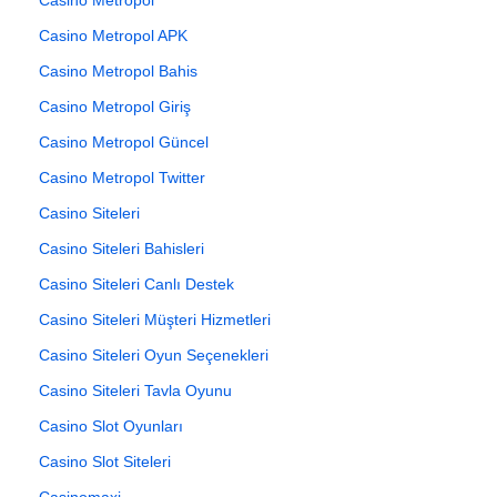
Casino Metropol APK
Casino Metropol Bahis
Casino Metropol Giriş
Casino Metropol Güncel
Casino Metropol Twitter
Casino Siteleri
Casino Siteleri Bahisleri
Casino Siteleri Canlı Destek
Casino Siteleri Müşteri Hizmetleri
Casino Siteleri Oyun Seçenekleri
Casino Siteleri Tavla Oyunu
Casino Slot Oyunları
Casino Slot Siteleri
Casinomaxi