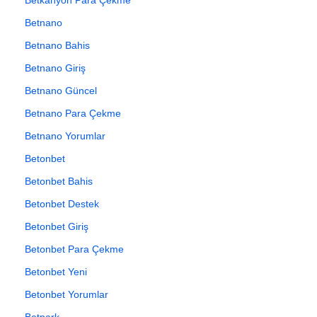
Betnano
Betnano Bahis
Betnano Giriş
Betnano Güncel
Betnano Para Çekme
Betnano Yorumlar
Betonbet
Betonbet Bahis
Betonbet Destek
Betonbet Giriş
Betonbet Para Çekme
Betonbet Yeni
Betonbet Yorumlar
Betpark