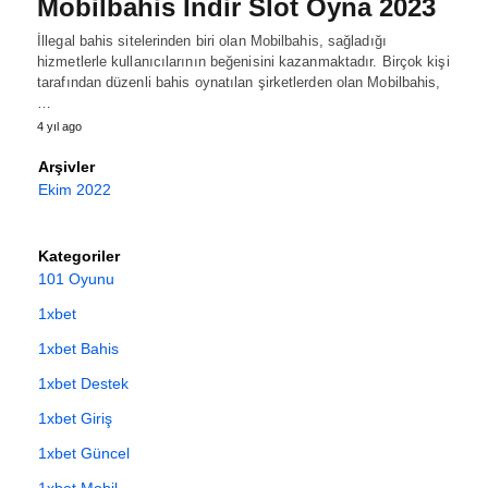
Mobilbahis İndir Slot Oyna 2023
İllegal bahis sitelerinden biri olan Mobilbahis, sağladığı
hizmetlerle kullanıcılarının beğenisini kazanmaktadır. Birçok kişi
tarafından düzenli bahis oynatılan şirketlerden olan Mobilbahis,
…
4 yıl ago
Arşivler
Ekim 2022
Kategoriler
101 Oyunu
1xbet
1xbet Bahis
1xbet Destek
1xbet Giriş
1xbet Güncel
1xbet Mobil