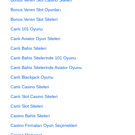
Bonus Veren Slot Oyunları
Bonus Veren Slot Siteleri
Canlı 101 Oyunu
Canlı Aviator Oyun Siteleri
Canlı Bahis Siteleri
Canlı Bahis Sitelerinde 101 Oyunu
Canlı Bahis Sitelerinde Aviator Oyunu
Canlı Blackjack Oyunu
Canlı Casino Siteleri
Canlı Slot Casino Siteleri
Canlı Slot Siteleri
Casino Bahis Siteleri
Casino Firmaları Oyun Seçenekleri
Casino Metropol