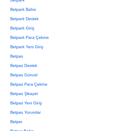
Betpark Bahis
Betpark Destek
Betpark Giriş
Betpark Para Çekme
Betpark Yeni Giriş
Betpas
Betpas Destek
Betpas Güncel
Betpas Para Çekme
Betpas Şikayet
Betpas Yeni Giriş
Betpas Yorumlar
Betper
Betper Bahis