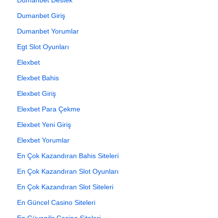
Dumanbet Giriş
Dumanbet Yorumlar
Egt Slot Oyunları
Elexbet
Elexbet Bahis
Elexbet Giriş
Elexbet Para Çekme
Elexbet Yeni Giriş
Elexbet Yorumlar
En Çok Kazandıran Bahis Siteleri
En Çok Kazandıran Slot Oyunları
En Çok Kazandıran Slot Siteleri
En Güncel Casino Siteleri
En Güvenilir Casino Siteleri