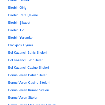
Birebin Giriş
Birebin Para Çekme
Birebin Şikayet
Birebin TV
Birebin Yorumlar
Blackjack Oyunu
Bol Kazançlı Bahis Siteleri
Bol Kazançlı Bet Siteleri
Bol Kazançlı Casino Siteleri
Bonus Veren Bahis Siteleri
Bonus Veren Casino Siteleri
Bonus Veren Kumar Siteleri
Bonus Veren Siteler
Bonus Veren Slot Casino Siteleri