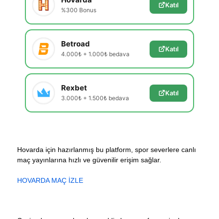
Katıl
%300 Bonus
Betroad
Katıl
4.000₺ + 1.000₺ bedava
Rexbet
Katıl
3.000₺ + 1.500₺ bedava
Hovarda için hazırlanmış bu platform, spor severlere canlı
maç yayınlarına hızlı ve güvenilir erişim sağlar.
HOVARDA MAÇ İZLE