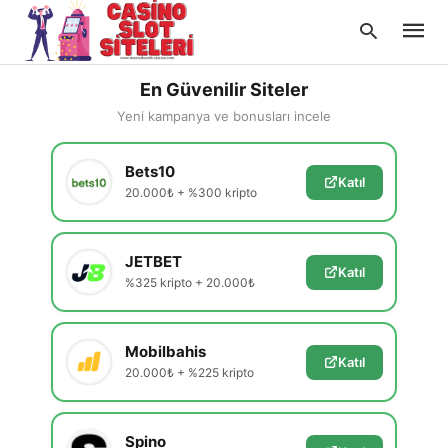
En Güvenilir Siteler
Yeni kampanya ve bonusları incele
Type
Bets10
your
Katıl
searc
20.000₺ + %300 kripto
query
and
hit
enter:
JETBET
Katıl
%325 kripto + 20.000₺
Mobilbahis
Katıl
20.000₺ + %225 kripto
Spino