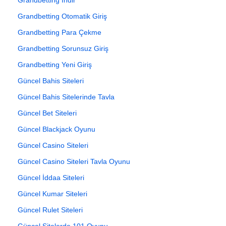
Grandbetting Otomatik Giriş
Grandbetting Para Çekme
Grandbetting Sorunsuz Giriş
Grandbetting Yeni Giriş
Güncel Bahis Siteleri
Güncel Bahis Sitelerinde Tavla
Güncel Bet Siteleri
Güncel Blackjack Oyunu
Güncel Casino Siteleri
Güncel Casino Siteleri Tavla Oyunu
Güncel İddaa Siteleri
Güncel Kumar Siteleri
Güncel Rulet Siteleri
Güncel Sitelerde 101 Oyunu