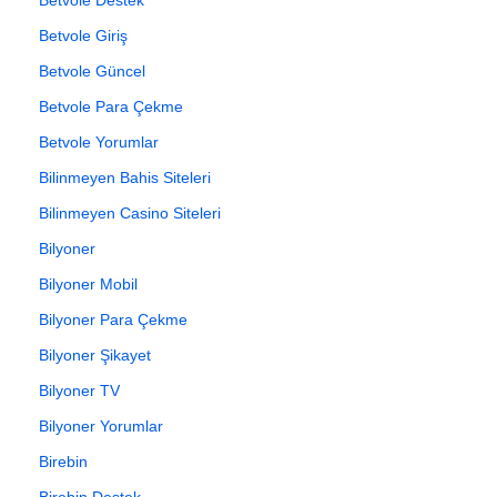
Betvole Giriş
Betvole Güncel
Betvole Para Çekme
Betvole Yorumlar
Bilinmeyen Bahis Siteleri
Bilinmeyen Casino Siteleri
Bilyoner
Bilyoner Mobil
Bilyoner Para Çekme
Bilyoner Şikayet
Bilyoner TV
Bilyoner Yorumlar
Birebin
Birebin Destek