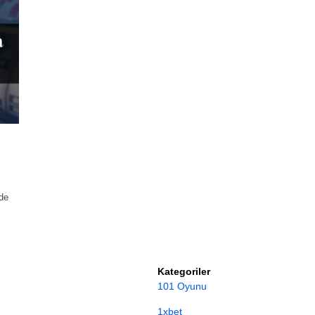
 de
Kategoriler
101 Oyunu
1xbet