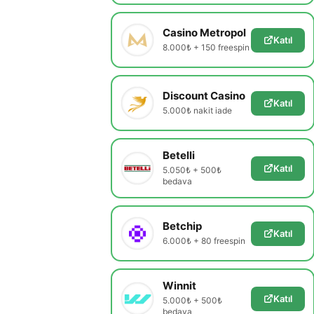
Casino Metropol
Katıl
8.000₺ + 150 freespin
Discount Casino
Katıl
5.000₺ nakit iade
Betelli
Katıl
5.050₺ + 500₺
bedava
Betchip
Katıl
6.000₺ + 80 freespin
Winnit
Katıl
5.000₺ + 500₺
bedava