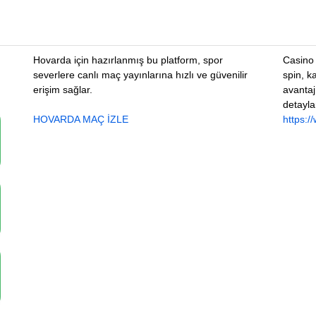
Hovarda için hazırlanmış bu platform, spor
Casino 
severlere canlı maç yayınlarına hızlı ve güvenilir
spin, k
erişim sağlar.
avantaj
detayla
HOVARDA MAÇ İZLE
https:/