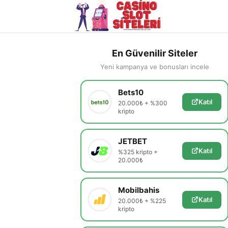
En Güvenilir Siteler
Yeni kampanya ve bonusları incele
Bets10
Katıl
20.000₺ + %300
kripto
JETBET
Katıl
%325 kripto +
20.000₺
Mobilbahis
Katıl
20.000₺ + %225
kripto