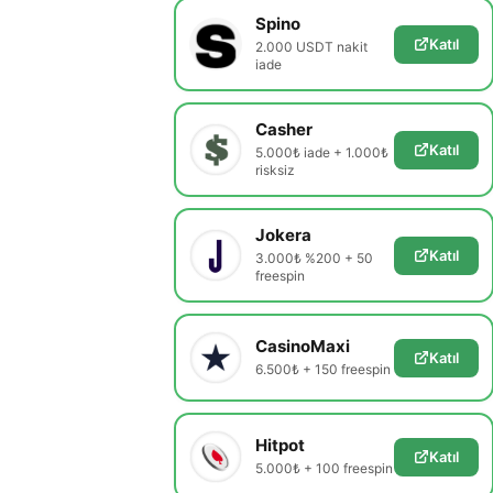
Spino
Katıl
2.000 USDT nakit
iade
Casher
Katıl
5.000₺ iade + 1.000₺
risksiz
Jokera
Katıl
3.000₺ %200 + 50
freespin
CasinoMaxi
Katıl
6.500₺ + 150 freespin
Hitpot
Katıl
5.000₺ + 100 freespin