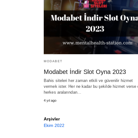
MODABET
Modabet İndir Slot Oyna 2023
Bahis siteleri her zaman etkili ve güvenilir hizmet
vermek ister. Her ne kadar bu şekilde hizmet verse
herkes aralarından…
4 yıl ago
Arşivler
Ekim 2022