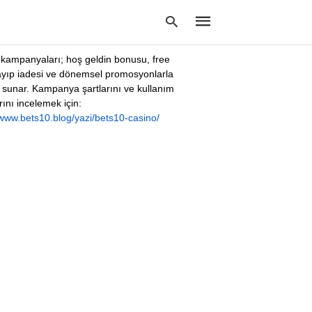
kampanyaları; hoş geldin bonusu, free
ayıp iadesi ve dönemsel promosyonlarla
 sunar. Kampanya şartlarını ve kullanım
rını incelemek için:
Type
/www.bets10.blog/yazi/bets10-casino/
your
search
query
and
hit
enter: