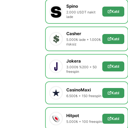
Spino
Katıl
2.000 USDT nakit
iade
Casher
Katıl
5.000₺ iade + 1.000₺
risksiz
Jokera
Katıl
3.000₺ %200 + 50
freespin
CasinoMaxi
Katıl
6.500₺ + 150 freespin
Hitpot
Katıl
5.000₺ + 100 freespin