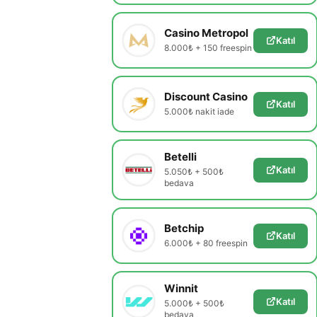
Casino Metropol
Katıl
8.000₺ + 150 freespin
Discount Casino
Katıl
5.000₺ nakit iade
Betelli
Katıl
5.050₺ + 500₺
bedava
Betchip
Katıl
6.000₺ + 80 freespin
Winnit
Katıl
5.000₺ + 500₺
bedava