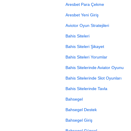
Aresbet Para Çekme
Aresbet Yeni Giriş
Aviotor Oyun Stratejileri
Bahis Siteleri
Bahis Siteleri Şikayet
Bahis Siteleri Yorumlar
Bahis Sitelerinde Aviator Oyunu
Bahis Sitelerinde Slot Oyunları
Bahis Sitelerinde Tavla
Bahsegel
Bahsegel Destek
Bahsegel Giriş
Bahsegel Güncel