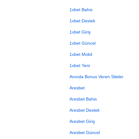
1xbet Bahis
1xbet Destek
1xbet Giriş
1xbet Güncel
1xbet Mobil
1xbet Yeni
Anında Bonus Veren Siteler
Aresbet
Aresbet Bahis
Aresbet Destek
Aresbet Giriş
Aresbet Güncel