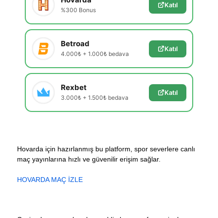
Katıl
%300 Bonus
Betroad
Katıl
4.000₺ + 1.000₺ bedava
Rexbet
Katıl
3.000₺ + 1.500₺ bedava
Hovarda için hazırlanmış bu platform, spor severlere canlı
maç yayınlarına hızlı ve güvenilir erişim sağlar.
HOVARDA MAÇ İZLE