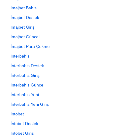
İmajbet Bahis
İmajbet Destek
İmajbet Giriş
İmajbet Güncel
İmajbet Para Çekme
İnterbahis
İnterbahis Destek
İnterbahis Giriş
İnterbahis Güncel
İnterbahis Yeni
İnterbahis Yeni Giriş
İntobet
İntobet Destek
İntobet Giriş