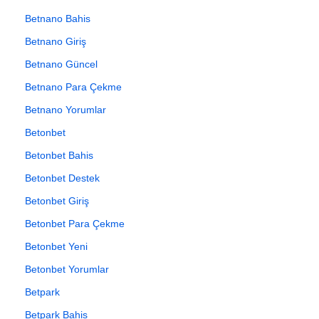
Betnano Bahis
Betnano Giriş
Betnano Güncel
Betnano Para Çekme
Betnano Yorumlar
Betonbet
Betonbet Bahis
Betonbet Destek
Betonbet Giriş
Betonbet Para Çekme
Betonbet Yeni
Betonbet Yorumlar
Betpark
Betpark Bahis