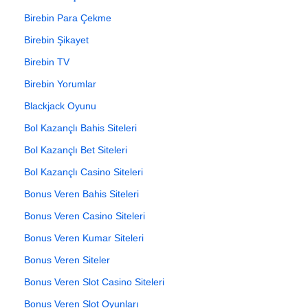
Birebin Para Çekme
Birebin Şikayet
Birebin TV
Birebin Yorumlar
Blackjack Oyunu
Bol Kazançlı Bahis Siteleri
Bol Kazançlı Bet Siteleri
Bol Kazançlı Casino Siteleri
Bonus Veren Bahis Siteleri
Bonus Veren Casino Siteleri
Bonus Veren Kumar Siteleri
Bonus Veren Siteler
Bonus Veren Slot Casino Siteleri
Bonus Veren Slot Oyunları