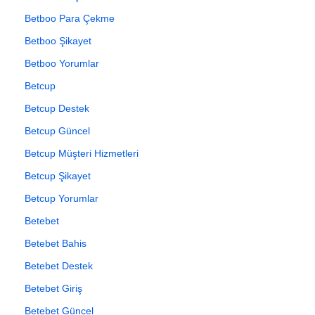
Betboo Para Çekme
Betboo Şikayet
Betboo Yorumlar
Betcup
Betcup Destek
Betcup Güncel
Betcup Müşteri Hizmetleri
Betcup Şikayet
Betcup Yorumlar
Betebet
Betebet Bahis
Betebet Destek
Betebet Giriş
Betebet Güncel