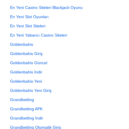
En Yeni Casino Siteleri Blackjack Oyunu
En Yeni Slot Oyunları
En Yeni Slot Siteleri
En Yeni Yabancı Casino Siteleri
Goldenbahis
Goldenbahis Giriş
Goldenbahis Güncel
Goldenbahis İndir
Goldenbahis Yeni
Goldenbahis Yeni Giriş
Grandbetting
Grandbetting APK
Grandbetting İndir
Grandbetting Otomatik Giriş