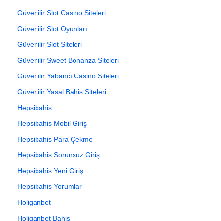
Güvenilir Slot Casino Siteleri
Güvenilir Slot Oyunları
Güvenilir Slot Siteleri
Güvenilir Sweet Bonanza Siteleri
Güvenilir Yabancı Casino Siteleri
Güvenilir Yasal Bahis Siteleri
Hepsibahis
Hepsibahis Mobil Giriş
Hepsibahis Para Çekme
Hepsibahis Sorunsuz Giriş
Hepsibahis Yeni Giriş
Hepsibahis Yorumlar
Holiganbet
Holiganbet Bahis