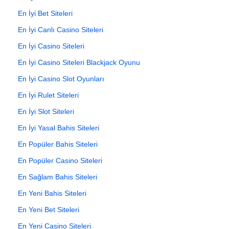
En İyi Bet Siteleri
En İyi Canlı Casino Siteleri
En İyi Casino Siteleri
En İyi Casino Siteleri Blackjack Oyunu
En İyi Casino Slot Oyunları
En İyi Rulet Siteleri
En İyi Slot Siteleri
En İyi Yasal Bahis Siteleri
En Popüler Bahis Siteleri
En Popüler Casino Siteleri
En Sağlam Bahis Siteleri
En Yeni Bahis Siteleri
En Yeni Bet Siteleri
En Yeni Casino Siteleri