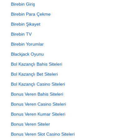
Birebin Giriş
Birebin Para Çekme
Birebin Şikayet
Birebin TV
Birebin Yorumlar
Blackjack Oyunu
Bol Kazançlı Bahis Siteleri
Bol Kazançlı Bet Siteleri
Bol Kazançlı Casino Siteleri
Bonus Veren Bahis Siteleri
Bonus Veren Casino Siteleri
Bonus Veren Kumar Siteleri
Bonus Veren Siteler
Bonus Veren Slot Casino Siteleri