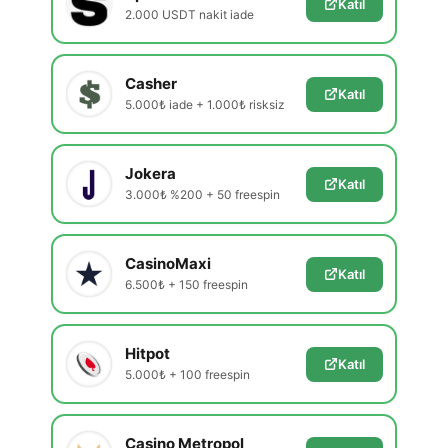
Katıl
2.000 USDT nakit iade
Casher
Katıl
5.000₺ iade + 1.000₺ risksiz
Jokera
Katıl
3.000₺ %200 + 50 freespin
CasinoMaxi
Katıl
6.500₺ + 150 freespin
Hitpot
Katıl
5.000₺ + 100 freespin
Casino Metropol