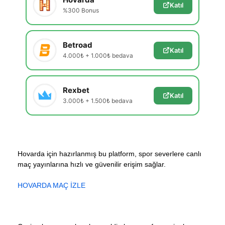
Katıl
%300 Bonus
Betroad
Katıl
4.000₺ + 1.000₺ bedava
Rexbet
Katıl
3.000₺ + 1.500₺ bedava
Hovarda için hazırlanmış bu platform, spor severlere canlı
maç yayınlarına hızlı ve güvenilir erişim sağlar.
HOVARDA MAÇ İZLE