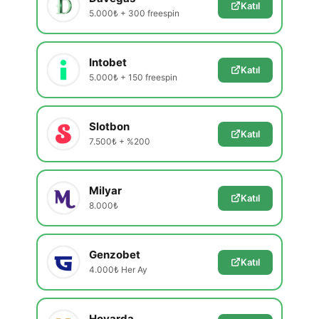
Katıl
5.000₺ + 300 freespin
Intobet
Katıl
5.000₺ + 150 freespin
Slotbon
Katıl
7.500₺ + %200
Milyar
Katıl
8.000₺
Genzobet
Katıl
4.000₺ Her Ay
Hovarda