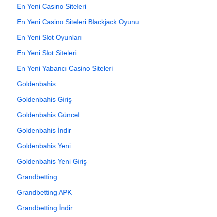
En Yeni Casino Siteleri
En Yeni Casino Siteleri Blackjack Oyunu
En Yeni Slot Oyunları
En Yeni Slot Siteleri
En Yeni Yabancı Casino Siteleri
Goldenbahis
Goldenbahis Giriş
Goldenbahis Güncel
Goldenbahis İndir
Goldenbahis Yeni
Goldenbahis Yeni Giriş
Grandbetting
Grandbetting APK
Grandbetting İndir