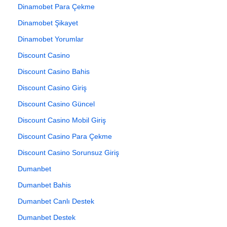
Dinamobet Para Çekme
Dinamobet Şikayet
Dinamobet Yorumlar
Discount Casino
Discount Casino Bahis
Discount Casino Giriş
Discount Casino Güncel
Discount Casino Mobil Giriş
Discount Casino Para Çekme
Discount Casino Sorunsuz Giriş
Dumanbet
Dumanbet Bahis
Dumanbet Canlı Destek
Dumanbet Destek