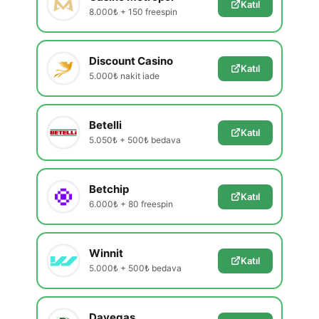
Katıl
8.000₺ + 150 freespin
Discount Casino
Katıl
5.000₺ nakit iade
Betelli
Katıl
5.050₺ + 500₺ bedava
Betchip
Katıl
6.000₺ + 80 freespin
Winnit
Katıl
5.000₺ + 500₺ bedava
Davegas