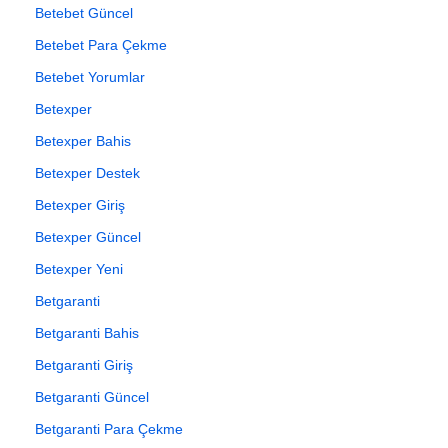
Betebet Güncel
Betebet Para Çekme
Betebet Yorumlar
Betexper
Betexper Bahis
Betexper Destek
Betexper Giriş
Betexper Güncel
Betexper Yeni
Betgaranti
Betgaranti Bahis
Betgaranti Giriş
Betgaranti Güncel
Betgaranti Para Çekme