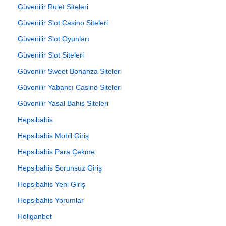
Güvenilir Rulet Siteleri
Güvenilir Slot Casino Siteleri
Güvenilir Slot Oyunları
Güvenilir Slot Siteleri
Güvenilir Sweet Bonanza Siteleri
Güvenilir Yabancı Casino Siteleri
Güvenilir Yasal Bahis Siteleri
Hepsibahis
Hepsibahis Mobil Giriş
Hepsibahis Para Çekme
Hepsibahis Sorunsuz Giriş
Hepsibahis Yeni Giriş
Hepsibahis Yorumlar
Holiganbet