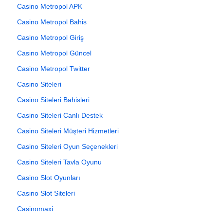
Casino Metropol APK
Casino Metropol Bahis
Casino Metropol Giriş
Casino Metropol Güncel
Casino Metropol Twitter
Casino Siteleri
Casino Siteleri Bahisleri
Casino Siteleri Canlı Destek
Casino Siteleri Müşteri Hizmetleri
Casino Siteleri Oyun Seçenekleri
Casino Siteleri Tavla Oyunu
Casino Slot Oyunları
Casino Slot Siteleri
Casinomaxi