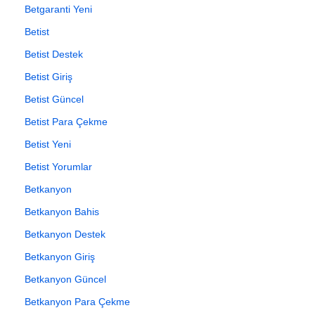
Betgaranti Yeni
Betist
Betist Destek
Betist Giriş
Betist Güncel
Betist Para Çekme
Betist Yeni
Betist Yorumlar
Betkanyon
Betkanyon Bahis
Betkanyon Destek
Betkanyon Giriş
Betkanyon Güncel
Betkanyon Para Çekme