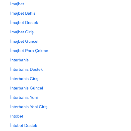
İmajbet
İmajbet Bahis
İmajbet Destek
İmajbet Giriş
İmajbet Güncel
İmajbet Para Çekme
İnterbahis
İnterbahis Destek
İnterbahis Giriş
İnterbahis Güncel
İnterbahis Yeni
İnterbahis Yeni Giriş
İntobet
İntobet Destek