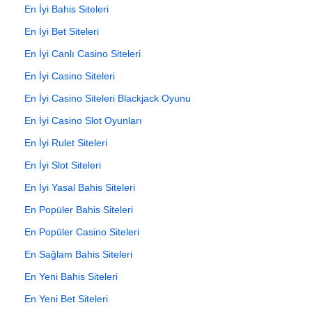
En İyi Bahis Siteleri
En İyi Bet Siteleri
En İyi Canlı Casino Siteleri
En İyi Casino Siteleri
En İyi Casino Siteleri Blackjack Oyunu
En İyi Casino Slot Oyunları
En İyi Rulet Siteleri
En İyi Slot Siteleri
En İyi Yasal Bahis Siteleri
En Popüler Bahis Siteleri
En Popüler Casino Siteleri
En Sağlam Bahis Siteleri
En Yeni Bahis Siteleri
En Yeni Bet Siteleri