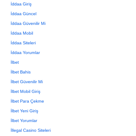
İddaa Giriş
İddaa Güncel
İddaa Güvenilir Mi
İddaa Mobil
İddaa Siteleri
İddaa Yorumlar
İlbet
İlbet Bahis
İlbet Güvenilir Mi
İlbet Mobil Giriş
İlbet Para Çekme
İlbet Yeni Giriş
İlbet Yorumlar
İllegal Casino Siteleri