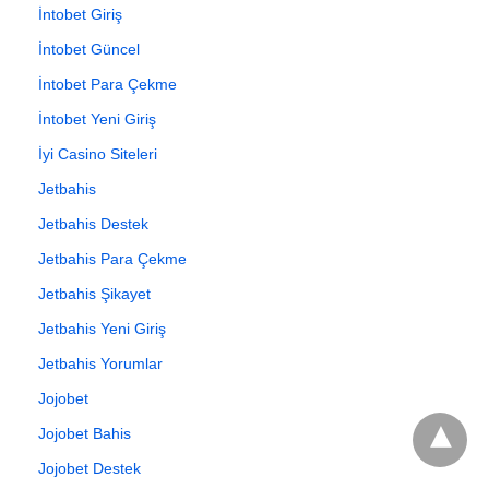
İntobet Giriş
İntobet Güncel
İntobet Para Çekme
İntobet Yeni Giriş
İyi Casino Siteleri
Jetbahis
Jetbahis Destek
Jetbahis Para Çekme
Jetbahis Şikayet
Jetbahis Yeni Giriş
Jetbahis Yorumlar
Jojobet
Jojobet Bahis
Jojobet Destek