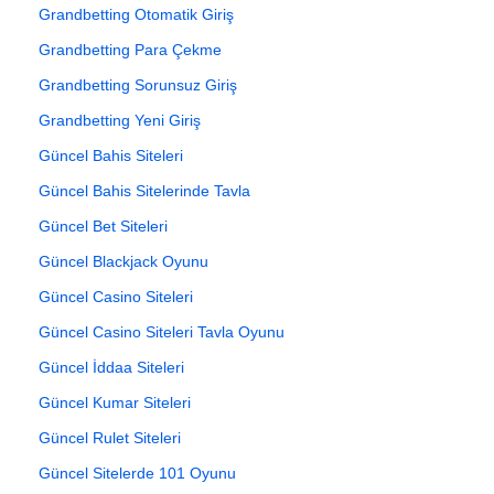
Grandbetting Otomatik Giriş
Grandbetting Para Çekme
Grandbetting Sorunsuz Giriş
Grandbetting Yeni Giriş
Güncel Bahis Siteleri
Güncel Bahis Sitelerinde Tavla
Güncel Bet Siteleri
Güncel Blackjack Oyunu
Güncel Casino Siteleri
Güncel Casino Siteleri Tavla Oyunu
Güncel İddaa Siteleri
Güncel Kumar Siteleri
Güncel Rulet Siteleri
Güncel Sitelerde 101 Oyunu