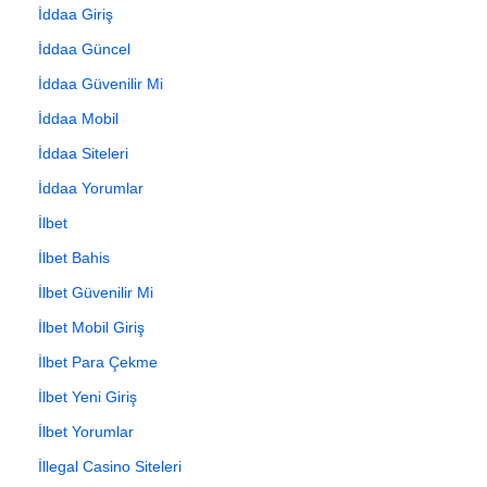
İddaa Giriş
İddaa Güncel
İddaa Güvenilir Mi
İddaa Mobil
İddaa Siteleri
İddaa Yorumlar
İlbet
İlbet Bahis
İlbet Güvenilir Mi
İlbet Mobil Giriş
İlbet Para Çekme
İlbet Yeni Giriş
İlbet Yorumlar
İllegal Casino Siteleri