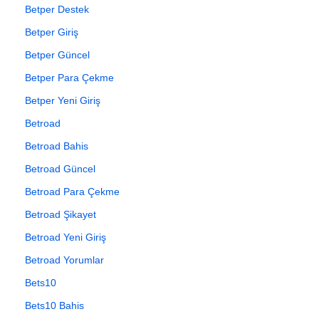
Betper Destek
Betper Giriş
Betper Güncel
Betper Para Çekme
Betper Yeni Giriş
Betroad
Betroad Bahis
Betroad Güncel
Betroad Para Çekme
Betroad Şikayet
Betroad Yeni Giriş
Betroad Yorumlar
Bets10
Bets10 Bahis