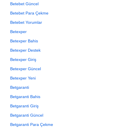
Betebet Güncel
Betebet Para Çekme
Betebet Yorumlar
Betexper
Betexper Bahis
Betexper Destek
Betexper Giriş
Betexper Güncel
Betexper Yeni
Betgaranti
Betgaranti Bahis
Betgaranti Giriş
Betgaranti Güncel
Betgaranti Para Çekme