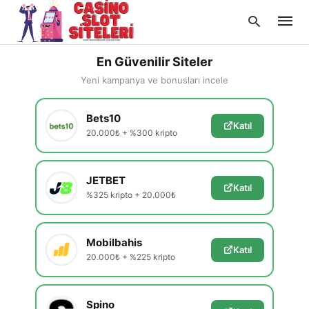
En Güvenilir Siteler
Yeni kampanya ve bonusları incele
Type
Bets10
your
Katıl
searc
20.000₺ + %300 kripto
query
and
hit
enter:
JETBET
Katıl
%325 kripto + 20.000₺
Mobilbahis
Katıl
20.000₺ + %225 kripto
Spino