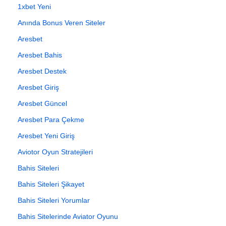
1xbet Yeni
Anında Bonus Veren Siteler
Aresbet
Aresbet Bahis
Aresbet Destek
Aresbet Giriş
Aresbet Güncel
Aresbet Para Çekme
Aresbet Yeni Giriş
Aviotor Oyun Stratejileri
Bahis Siteleri
Bahis Siteleri Şikayet
Bahis Siteleri Yorumlar
Bahis Sitelerinde Aviator Oyunu