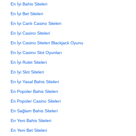
En İyi Bahis Siteleri
En İyi Bet Siteleri
En İyi Canlı Casino Siteleri
En İyi Casino Siteleri
En İyi Casino Siteleri Blackjack Oyunu
En İyi Casino Slot Oyunları
En İyi Rulet Siteleri
En İyi Slot Siteleri
En İyi Yasal Bahis Siteleri
En Popüler Bahis Siteleri
En Popüler Casino Siteleri
En Sağlam Bahis Siteleri
En Yeni Bahis Siteleri
En Yeni Bet Siteleri