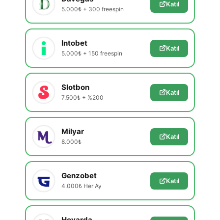
Katıl
5.000₺ + 300 freespin
Intobet
Katıl
5.000₺ + 150 freespin
Slotbon
Katıl
7.500₺ + %200
Milyar
Katıl
8.000₺
Genzobet
Katıl
4.000₺ Her Ay
Hovarda