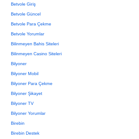
Betvole Giriş
Betvole Güncel
Betvole Para Çekme
Betvole Yorumlar
Bilinmeyen Bahis Siteleri
Bilinmeyen Casino Siteleri
Bilyoner
Bilyoner Mobil
Bilyoner Para Çekme
Bilyoner Şikayet
Bilyoner TV
Bilyoner Yorumlar
Birebin
Birebin Destek