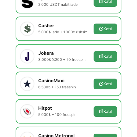
Katıl
2.000 USDT nakit iade
Casher
Katıl
5.000₺ iade + 1.000₺ risksiz
Jokera
Katıl
3.000₺ %200 + 50 freespin
CasinoMaxi
Katıl
6.500₺ + 150 freespin
Hitpot
Katıl
5.000₺ + 100 freespin
Casino Metropol