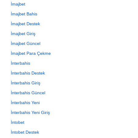
İmajbet
İmajbet Bahis
İmajbet Destek
İmajbet Giriş
İmajbet Güncel
İmajbet Para Çekme
İnterbahis
İnterbahis Destek
İnterbahis Giriş
İnterbahis Güncel
İnterbahis Yeni
İnterbahis Yeni Giriş
İntobet
İntobet Destek