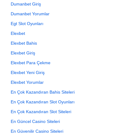
Dumanbet Giriş
Dumanbet Yorumlar
Egt Slot Oyunları
Elexbet
Elexbet Bahis
Elexbet Giriş
Elexbet Para Çekme
Elexbet Yeni Giriş
Elexbet Yorumlar
En Çok Kazandıran Bahis Siteleri
En Çok Kazandıran Slot Oyunları
En Çok Kazandıran Slot Siteleri
En Güncel Casino Siteleri
En Güvenilir Casino Siteleri