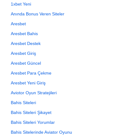
1xbet Yeni
Anında Bonus Veren Siteler
Aresbet
Aresbet Bahis
Aresbet Destek
Aresbet Giriş
Aresbet Güncel
Aresbet Para Çekme
Aresbet Yeni Giriş
Aviotor Oyun Stratejileri
Bahis Siteleri
Bahis Siteleri Şikayet
Bahis Siteleri Yorumlar
Bahis Sitelerinde Aviator Oyunu