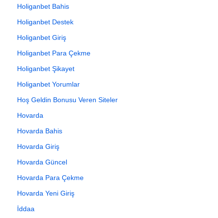
Holiganbet Bahis
Holiganbet Destek
Holiganbet Giriş
Holiganbet Para Çekme
Holiganbet Şikayet
Holiganbet Yorumlar
Hoş Geldin Bonusu Veren Siteler
Hovarda
Hovarda Bahis
Hovarda Giriş
Hovarda Güncel
Hovarda Para Çekme
Hovarda Yeni Giriş
İddaa