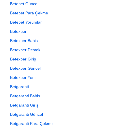
Betebet Güncel
Betebet Para Çekme
Betebet Yorumlar
Betexper
Betexper Bahis
Betexper Destek
Betexper Giriş
Betexper Güncel
Betexper Yeni
Betgaranti
Betgaranti Bahis
Betgaranti Giriş
Betgaranti Güncel
Betgaranti Para Çekme