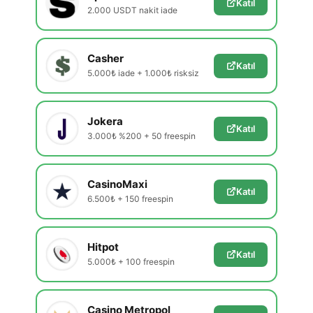
Katıl
2.000 USDT nakit iade
Casher
Katıl
5.000₺ iade + 1.000₺ risksiz
Jokera
Katıl
3.000₺ %200 + 50 freespin
CasinoMaxi
Katıl
6.500₺ + 150 freespin
Hitpot
Katıl
5.000₺ + 100 freespin
Casino Metropol