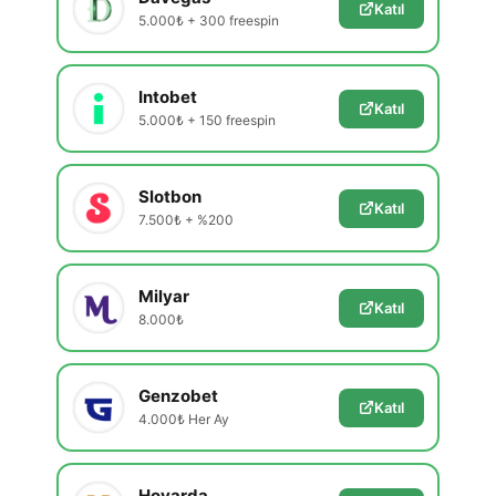
Katıl
5.000₺ + 300 freespin
Intobet
Katıl
5.000₺ + 150 freespin
Slotbon
Katıl
7.500₺ + %200
Milyar
Katıl
8.000₺
Genzobet
Katıl
4.000₺ Her Ay
Hovarda