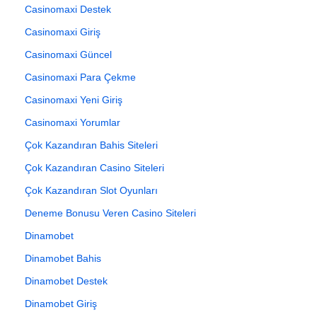
Casinomaxi Destek
Casinomaxi Giriş
Casinomaxi Güncel
Casinomaxi Para Çekme
Casinomaxi Yeni Giriş
Casinomaxi Yorumlar
Çok Kazandıran Bahis Siteleri
Çok Kazandıran Casino Siteleri
Çok Kazandıran Slot Oyunları
Deneme Bonusu Veren Casino Siteleri
Dinamobet
Dinamobet Bahis
Dinamobet Destek
Dinamobet Giriş