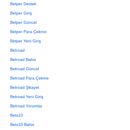
Betper Destek
Betper Giriş
Betper Güncel
Betper Para Çekme
Betper Yeni Giriş
Betroad
Betroad Bahis
Betroad Güncel
Betroad Para Çekme
Betroad Şikayet
Betroad Yeni Giriş
Betroad Yorumlar
Bets10
Bets10 Bahis