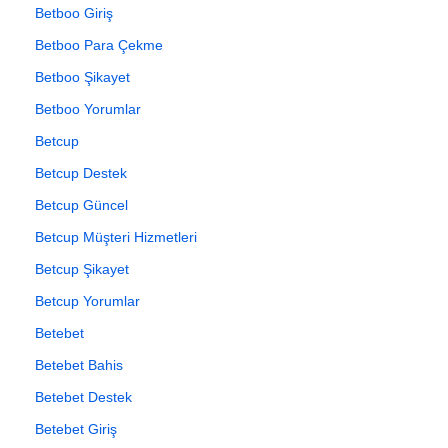
Betboo Giriş
Betboo Para Çekme
Betboo Şikayet
Betboo Yorumlar
Betcup
Betcup Destek
Betcup Güncel
Betcup Müşteri Hizmetleri
Betcup Şikayet
Betcup Yorumlar
Betebet
Betebet Bahis
Betebet Destek
Betebet Giriş