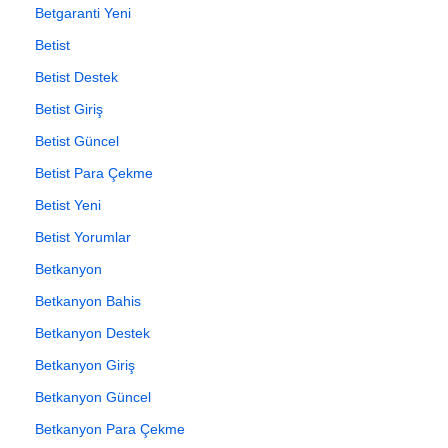
Betgaranti Yeni
Betist
Betist Destek
Betist Giriş
Betist Güncel
Betist Para Çekme
Betist Yeni
Betist Yorumlar
Betkanyon
Betkanyon Bahis
Betkanyon Destek
Betkanyon Giriş
Betkanyon Güncel
Betkanyon Para Çekme