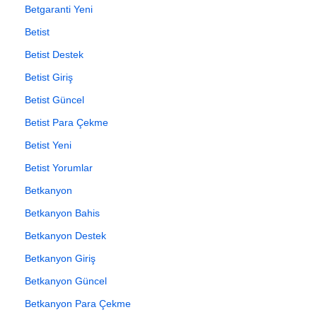
Betgaranti Yeni
Betist
Betist Destek
Betist Giriş
Betist Güncel
Betist Para Çekme
Betist Yeni
Betist Yorumlar
Betkanyon
Betkanyon Bahis
Betkanyon Destek
Betkanyon Giriş
Betkanyon Güncel
Betkanyon Para Çekme