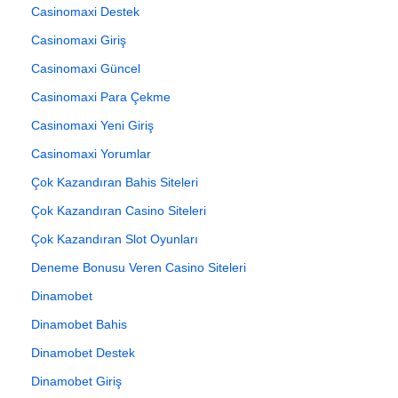
Casinomaxi Destek
Casinomaxi Giriş
Casinomaxi Güncel
Casinomaxi Para Çekme
Casinomaxi Yeni Giriş
Casinomaxi Yorumlar
Çok Kazandıran Bahis Siteleri
Çok Kazandıran Casino Siteleri
Çok Kazandıran Slot Oyunları
Deneme Bonusu Veren Casino Siteleri
Dinamobet
Dinamobet Bahis
Dinamobet Destek
Dinamobet Giriş