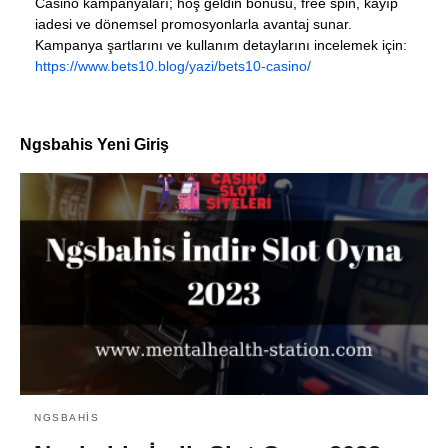
Casino kampanyaları; hoş geldin bonusu, free spin, kayıp
iadesi ve dönemsel promosyonlarla avantaj sunar.
Kampanya şartlarını ve kullanım detaylarını incelemek için:
https://www.bets10.blog/yazi/bets10-casino/
Ngsbahis Yeni Giriş
NGSBAHIS