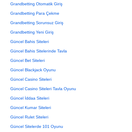
Grandbetting Otomatik Giriş
Grandbetting Para Çekme
Grandbetting Sorunsuz Giriş
Grandbetting Yeni Giriş
Güncel Bahis Siteleri
Güncel Bahis Sitelerinde Tavla
Güncel Bet Siteleri
Güncel Blackjack Oyunu
Güncel Casino Siteleri
Güncel Casino Siteleri Tavla Oyunu
Güncel İddaa Siteleri
Güncel Kumar Siteleri
Güncel Rulet Siteleri
Güncel Sitelerde 101 Oyunu