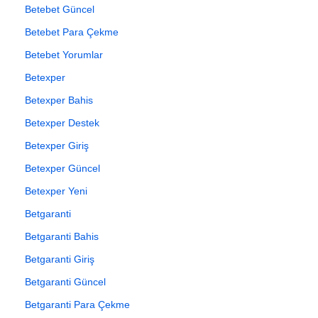
Betebet Güncel
Betebet Para Çekme
Betebet Yorumlar
Betexper
Betexper Bahis
Betexper Destek
Betexper Giriş
Betexper Güncel
Betexper Yeni
Betgaranti
Betgaranti Bahis
Betgaranti Giriş
Betgaranti Güncel
Betgaranti Para Çekme