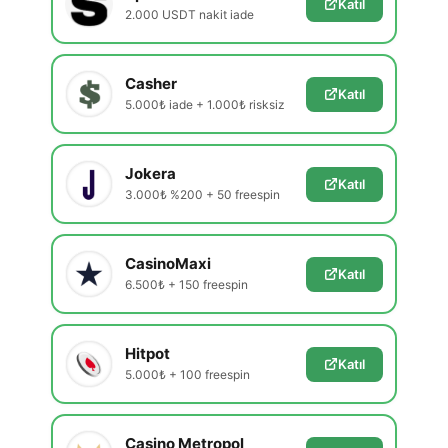
Katıl
2.000 USDT nakit iade
Casher
Katıl
5.000₺ iade + 1.000₺ risksiz
Jokera
Katıl
3.000₺ %200 + 50 freespin
CasinoMaxi
Katıl
6.500₺ + 150 freespin
Hitpot
Katıl
5.000₺ + 100 freespin
Casino Metropol