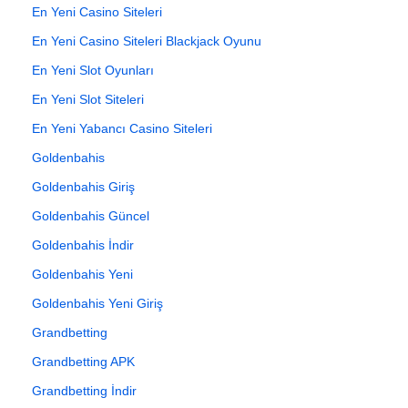
En Yeni Casino Siteleri
En Yeni Casino Siteleri Blackjack Oyunu
En Yeni Slot Oyunları
En Yeni Slot Siteleri
En Yeni Yabancı Casino Siteleri
Goldenbahis
Goldenbahis Giriş
Goldenbahis Güncel
Goldenbahis İndir
Goldenbahis Yeni
Goldenbahis Yeni Giriş
Grandbetting
Grandbetting APK
Grandbetting İndir