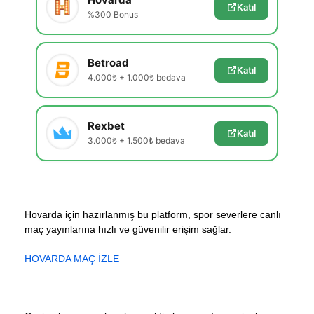
Katıl
%300 Bonus
Betroad
Katıl
4.000₺ + 1.000₺ bedava
Rexbet
Katıl
3.000₺ + 1.500₺ bedava
Hovarda için hazırlanmış bu platform, spor severlere canlı
maç yayınlarına hızlı ve güvenilir erişim sağlar.
HOVARDA MAÇ İZLE