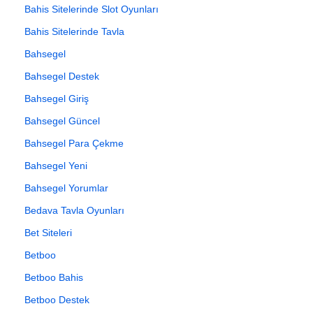
Bahis Sitelerinde Slot Oyunları
Bahis Sitelerinde Tavla
Bahsegel
Bahsegel Destek
Bahsegel Giriş
Bahsegel Güncel
Bahsegel Para Çekme
Bahsegel Yeni
Bahsegel Yorumlar
Bedava Tavla Oyunları
Bet Siteleri
Betboo
Betboo Bahis
Betboo Destek