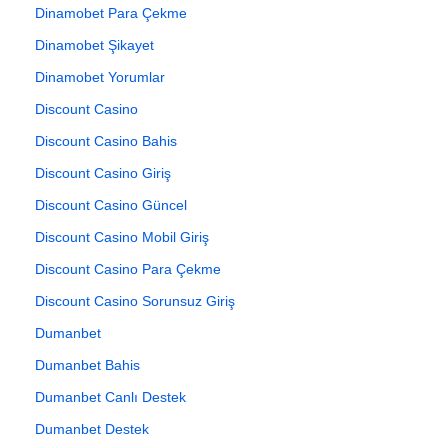
Dinamobet Para Çekme
Dinamobet Şikayet
Dinamobet Yorumlar
Discount Casino
Discount Casino Bahis
Discount Casino Giriş
Discount Casino Güncel
Discount Casino Mobil Giriş
Discount Casino Para Çekme
Discount Casino Sorunsuz Giriş
Dumanbet
Dumanbet Bahis
Dumanbet Canlı Destek
Dumanbet Destek