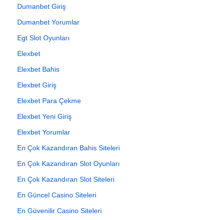
Dumanbet Giriş
Dumanbet Yorumlar
Egt Slot Oyunları
Elexbet
Elexbet Bahis
Elexbet Giriş
Elexbet Para Çekme
Elexbet Yeni Giriş
Elexbet Yorumlar
En Çok Kazandıran Bahis Siteleri
En Çok Kazandıran Slot Oyunları
En Çok Kazandıran Slot Siteleri
En Güncel Casino Siteleri
En Güvenilir Casino Siteleri