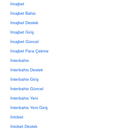
İmajbet
İmajbet Bahis
İmajbet Destek
İmajbet Giriş
İmajbet Güncel
İmajbet Para Çekme
İnterbahis
İnterbahis Destek
İnterbahis Giriş
İnterbahis Güncel
İnterbahis Yeni
İnterbahis Yeni Giriş
İntobet
İntobet Destek