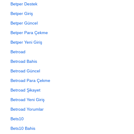
Betper Destek
Betper Giriş
Betper Güncel
Betper Para Çekme
Betper Yeni Giriş
Betroad
Betroad Bahis
Betroad Güncel
Betroad Para Çekme
Betroad Şikayet
Betroad Yeni Giriş
Betroad Yorumlar
Bets10
Bets10 Bahis