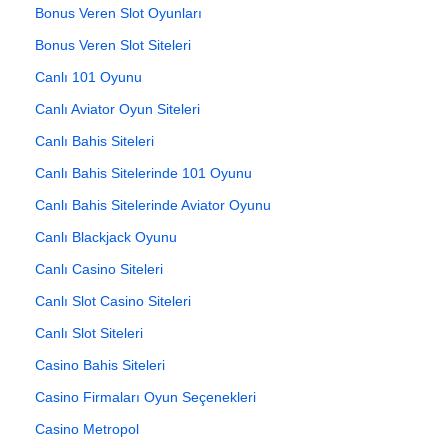
Bonus Veren Slot Oyunları
Bonus Veren Slot Siteleri
Canlı 101 Oyunu
Canlı Aviator Oyun Siteleri
Canlı Bahis Siteleri
Canlı Bahis Sitelerinde 101 Oyunu
Canlı Bahis Sitelerinde Aviator Oyunu
Canlı Blackjack Oyunu
Canlı Casino Siteleri
Canlı Slot Casino Siteleri
Canlı Slot Siteleri
Casino Bahis Siteleri
Casino Firmaları Oyun Seçenekleri
Casino Metropol