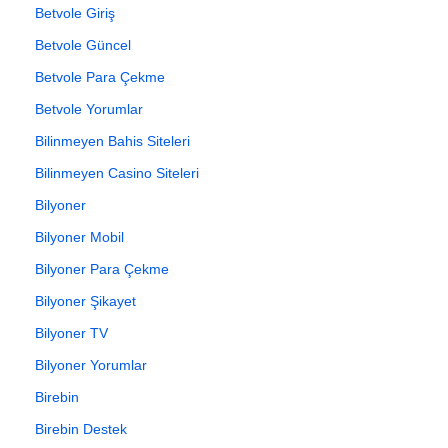
Betvole Giriş
Betvole Güncel
Betvole Para Çekme
Betvole Yorumlar
Bilinmeyen Bahis Siteleri
Bilinmeyen Casino Siteleri
Bilyoner
Bilyoner Mobil
Bilyoner Para Çekme
Bilyoner Şikayet
Bilyoner TV
Bilyoner Yorumlar
Birebin
Birebin Destek