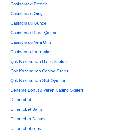
Casinomaxi Destek
Casinomaxi Giriş
Casinomaxi Güncel
Casinomaxi Para Çekme
Casinomaxi Yeni Giriş
Casinomaxi Yorumlar
Çok Kazandıran Bahis Siteleri
Çok Kazandıran Casino Siteleri
Çok Kazandıran Slot Oyunları
Deneme Bonusu Veren Casino Siteleri
Dinamobet
Dinamobet Bahis
Dinamobet Destek
Dinamobet Giriş