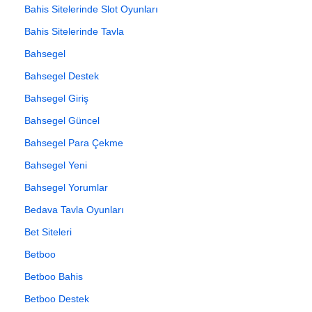
Bahis Sitelerinde Slot Oyunları
Bahis Sitelerinde Tavla
Bahsegel
Bahsegel Destek
Bahsegel Giriş
Bahsegel Güncel
Bahsegel Para Çekme
Bahsegel Yeni
Bahsegel Yorumlar
Bedava Tavla Oyunları
Bet Siteleri
Betboo
Betboo Bahis
Betboo Destek