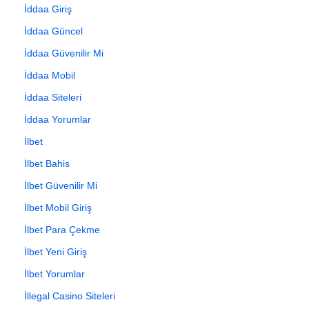
İddaa Giriş
İddaa Güncel
İddaa Güvenilir Mi
İddaa Mobil
İddaa Siteleri
İddaa Yorumlar
İlbet
İlbet Bahis
İlbet Güvenilir Mi
İlbet Mobil Giriş
İlbet Para Çekme
İlbet Yeni Giriş
İlbet Yorumlar
İllegal Casino Siteleri