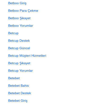
Betboo Giriş
Betboo Para Çekme
Betboo Şikayet
Betboo Yorumlar
Betcup
Betcup Destek
Betcup Güncel
Betcup Müşteri Hizmetleri
Betcup Şikayet
Betcup Yorumlar
Betebet
Betebet Bahis
Betebet Destek
Betebet Giriş