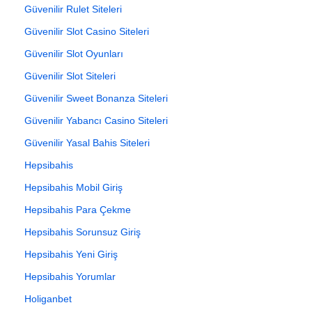
Güvenilir Rulet Siteleri
Güvenilir Slot Casino Siteleri
Güvenilir Slot Oyunları
Güvenilir Slot Siteleri
Güvenilir Sweet Bonanza Siteleri
Güvenilir Yabancı Casino Siteleri
Güvenilir Yasal Bahis Siteleri
Hepsibahis
Hepsibahis Mobil Giriş
Hepsibahis Para Çekme
Hepsibahis Sorunsuz Giriş
Hepsibahis Yeni Giriş
Hepsibahis Yorumlar
Holiganbet