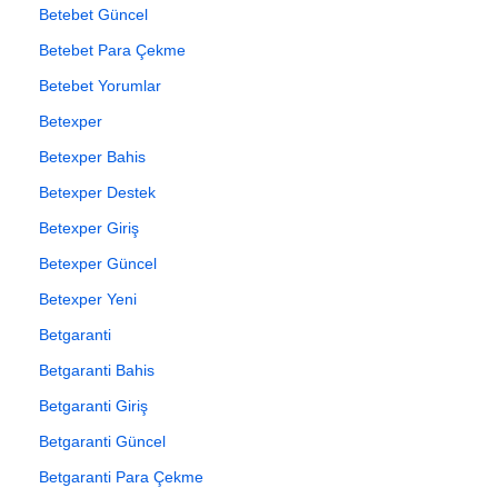
Betebet Güncel
Betebet Para Çekme
Betebet Yorumlar
Betexper
Betexper Bahis
Betexper Destek
Betexper Giriş
Betexper Güncel
Betexper Yeni
Betgaranti
Betgaranti Bahis
Betgaranti Giriş
Betgaranti Güncel
Betgaranti Para Çekme