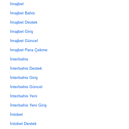
İmajbet
İmajbet Bahis
İmajbet Destek
İmajbet Giriş
İmajbet Güncel
İmajbet Para Çekme
İnterbahis
İnterbahis Destek
İnterbahis Giriş
İnterbahis Güncel
İnterbahis Yeni
İnterbahis Yeni Giriş
İntobet
İntobet Destek