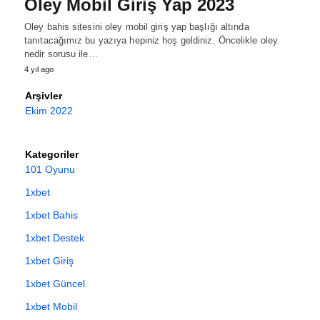
Oley Mobil Giriş Yap 2023
Oley bahis sitesini oley mobil giriş yap başlığı altında
tanıtacağımız bu yazıya hepiniz hoş geldiniz. Öncelikle oley
nedir sorusu ile…
4 yıl ago
Arşivler
Ekim 2022
Kategoriler
101 Oyunu
1xbet
1xbet Bahis
1xbet Destek
1xbet Giriş
1xbet Güncel
1xbet Mobil