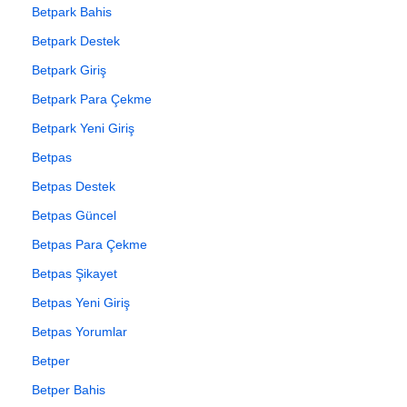
Betpark Bahis
Betpark Destek
Betpark Giriş
Betpark Para Çekme
Betpark Yeni Giriş
Betpas
Betpas Destek
Betpas Güncel
Betpas Para Çekme
Betpas Şikayet
Betpas Yeni Giriş
Betpas Yorumlar
Betper
Betper Bahis