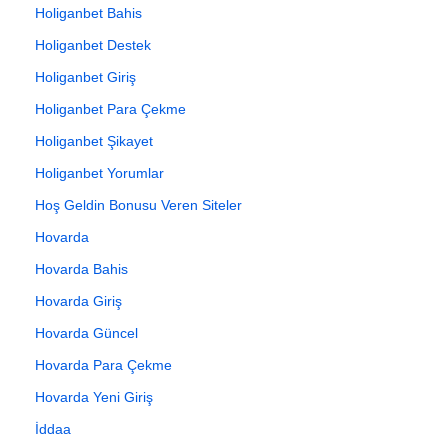
Holiganbet Bahis
Holiganbet Destek
Holiganbet Giriş
Holiganbet Para Çekme
Holiganbet Şikayet
Holiganbet Yorumlar
Hoş Geldin Bonusu Veren Siteler
Hovarda
Hovarda Bahis
Hovarda Giriş
Hovarda Güncel
Hovarda Para Çekme
Hovarda Yeni Giriş
İddaa