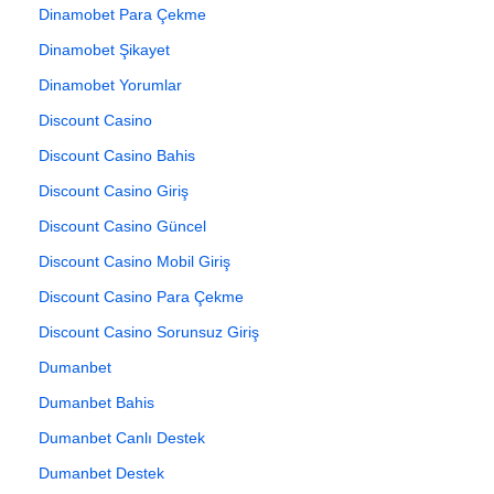
Dinamobet Para Çekme
Dinamobet Şikayet
Dinamobet Yorumlar
Discount Casino
Discount Casino Bahis
Discount Casino Giriş
Discount Casino Güncel
Discount Casino Mobil Giriş
Discount Casino Para Çekme
Discount Casino Sorunsuz Giriş
Dumanbet
Dumanbet Bahis
Dumanbet Canlı Destek
Dumanbet Destek