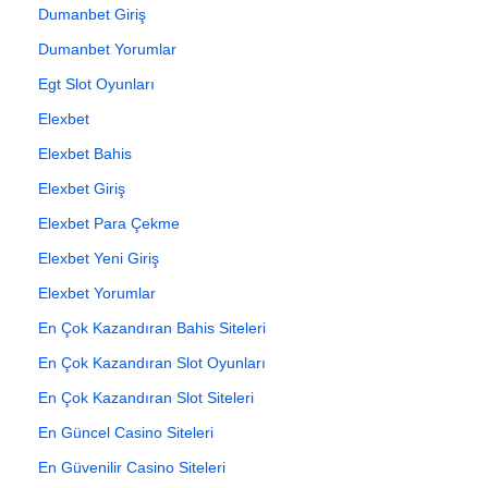
Dumanbet Giriş
Dumanbet Yorumlar
Egt Slot Oyunları
Elexbet
Elexbet Bahis
Elexbet Giriş
Elexbet Para Çekme
Elexbet Yeni Giriş
Elexbet Yorumlar
En Çok Kazandıran Bahis Siteleri
En Çok Kazandıran Slot Oyunları
En Çok Kazandıran Slot Siteleri
En Güncel Casino Siteleri
En Güvenilir Casino Siteleri