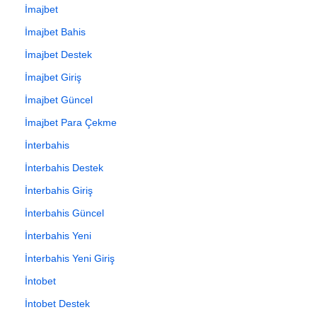
İmajbet
İmajbet Bahis
İmajbet Destek
İmajbet Giriş
İmajbet Güncel
İmajbet Para Çekme
İnterbahis
İnterbahis Destek
İnterbahis Giriş
İnterbahis Güncel
İnterbahis Yeni
İnterbahis Yeni Giriş
İntobet
İntobet Destek