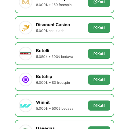
Katıl
8.000₺ + 150 freespin
Discount Casino
Katıl
5.000₺ nakit iade
Betelli
Katıl
5.050₺ + 500₺ bedava
Betchip
Katıl
6.000₺ + 80 freespin
Winnit
Katıl
5.000₺ + 500₺ bedava
Davegas