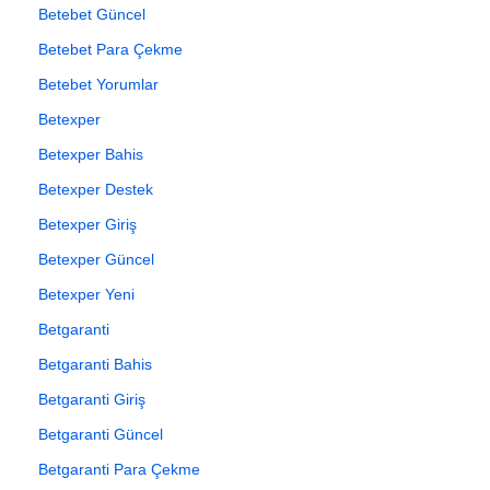
Betebet Güncel
Betebet Para Çekme
Betebet Yorumlar
Betexper
Betexper Bahis
Betexper Destek
Betexper Giriş
Betexper Güncel
Betexper Yeni
Betgaranti
Betgaranti Bahis
Betgaranti Giriş
Betgaranti Güncel
Betgaranti Para Çekme