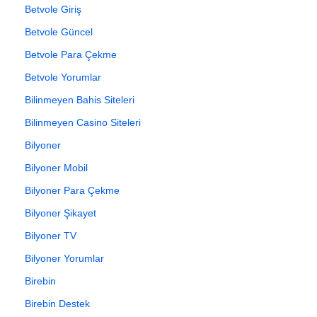
Betvole Giriş
Betvole Güncel
Betvole Para Çekme
Betvole Yorumlar
Bilinmeyen Bahis Siteleri
Bilinmeyen Casino Siteleri
Bilyoner
Bilyoner Mobil
Bilyoner Para Çekme
Bilyoner Şikayet
Bilyoner TV
Bilyoner Yorumlar
Birebin
Birebin Destek