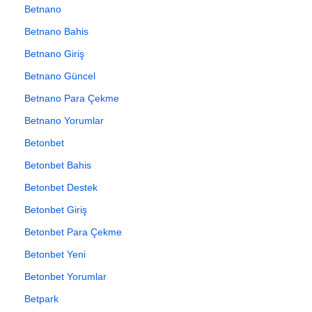
Betnano
Betnano Bahis
Betnano Giriş
Betnano Güncel
Betnano Para Çekme
Betnano Yorumlar
Betonbet
Betonbet Bahis
Betonbet Destek
Betonbet Giriş
Betonbet Para Çekme
Betonbet Yeni
Betonbet Yorumlar
Betpark