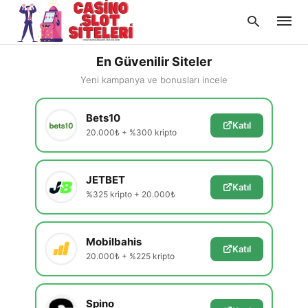
En Güvenilir Siteler
Yeni kampanya ve bonusları incele
Type
Bets10
your
Katıl
searc
20.000₺ + %300 kripto
query
and
hit
enter:
JETBET
Katıl
%325 kripto + 20.000₺
Mobilbahis
Katıl
20.000₺ + %225 kripto
Spino