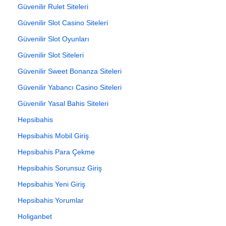
Güvenilir Rulet Siteleri
Güvenilir Slot Casino Siteleri
Güvenilir Slot Oyunları
Güvenilir Slot Siteleri
Güvenilir Sweet Bonanza Siteleri
Güvenilir Yabancı Casino Siteleri
Güvenilir Yasal Bahis Siteleri
Hepsibahis
Hepsibahis Mobil Giriş
Hepsibahis Para Çekme
Hepsibahis Sorunsuz Giriş
Hepsibahis Yeni Giriş
Hepsibahis Yorumlar
Holiganbet