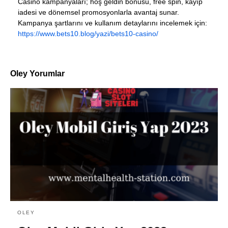
Casino kampanyaları; hoş geldin bonusu, free spin, kayıp
iadesi ve dönemsel promosyonlarla avantaj sunar.
Kampanya şartlarını ve kullanım detaylarını incelemek için:
https://www.bets10.blog/yazi/bets10-casino/
Oley Yorumlar
OLEY