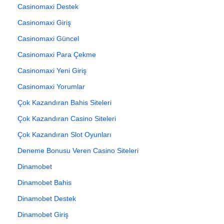
Casinomaxi Destek
Casinomaxi Giriş
Casinomaxi Güncel
Casinomaxi Para Çekme
Casinomaxi Yeni Giriş
Casinomaxi Yorumlar
Çok Kazandıran Bahis Siteleri
Çok Kazandıran Casino Siteleri
Çok Kazandıran Slot Oyunları
Deneme Bonusu Veren Casino Siteleri
Dinamobet
Dinamobet Bahis
Dinamobet Destek
Dinamobet Giriş