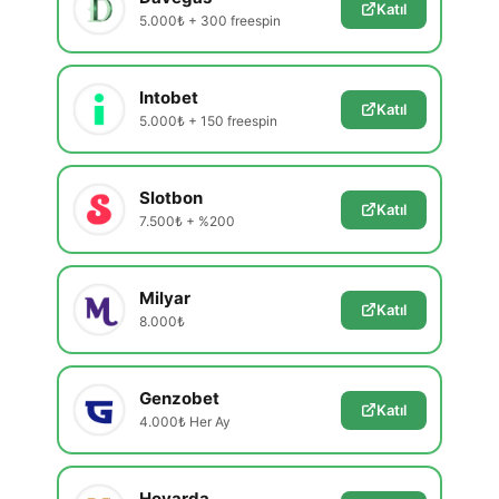
Katıl
5.000₺ + 300 freespin
Intobet
Katıl
5.000₺ + 150 freespin
Slotbon
Katıl
7.500₺ + %200
Milyar
Katıl
8.000₺
Genzobet
Katıl
4.000₺ Her Ay
Hovarda