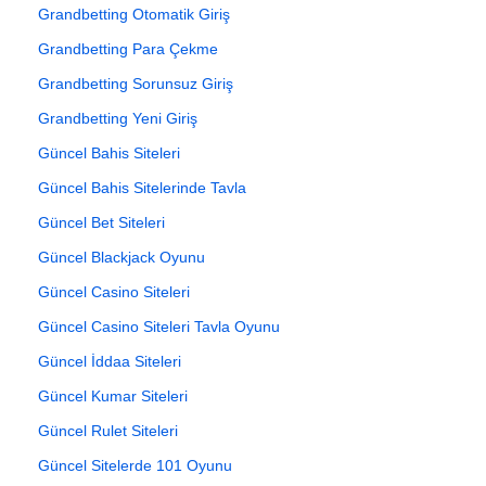
Grandbetting Otomatik Giriş
Grandbetting Para Çekme
Grandbetting Sorunsuz Giriş
Grandbetting Yeni Giriş
Güncel Bahis Siteleri
Güncel Bahis Sitelerinde Tavla
Güncel Bet Siteleri
Güncel Blackjack Oyunu
Güncel Casino Siteleri
Güncel Casino Siteleri Tavla Oyunu
Güncel İddaa Siteleri
Güncel Kumar Siteleri
Güncel Rulet Siteleri
Güncel Sitelerde 101 Oyunu