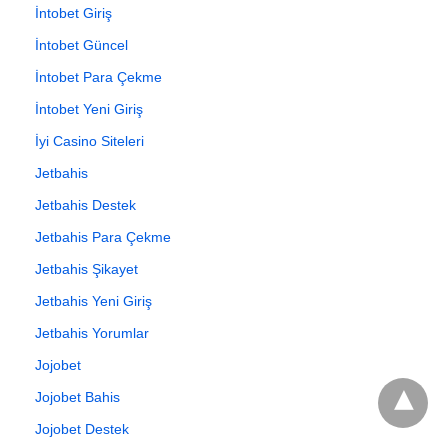
İntobet Giriş
İntobet Güncel
İntobet Para Çekme
İntobet Yeni Giriş
İyi Casino Siteleri
Jetbahis
Jetbahis Destek
Jetbahis Para Çekme
Jetbahis Şikayet
Jetbahis Yeni Giriş
Jetbahis Yorumlar
Jojobet
Jojobet Bahis
Jojobet Destek