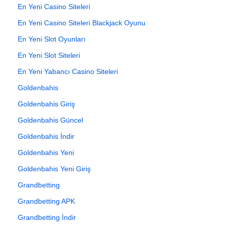
En Yeni Casino Siteleri
En Yeni Casino Siteleri Blackjack Oyunu
En Yeni Slot Oyunları
En Yeni Slot Siteleri
En Yeni Yabancı Casino Siteleri
Goldenbahis
Goldenbahis Giriş
Goldenbahis Güncel
Goldenbahis İndir
Goldenbahis Yeni
Goldenbahis Yeni Giriş
Grandbetting
Grandbetting APK
Grandbetting İndir