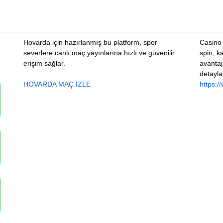
Hovarda için hazırlanmış bu platform, spor
Casino 
severlere canlı maç yayınlarına hızlı ve güvenilir
spin, k
erişim sağlar.
avantaj
detayla
HOVARDA MAÇ İZLE
https:/