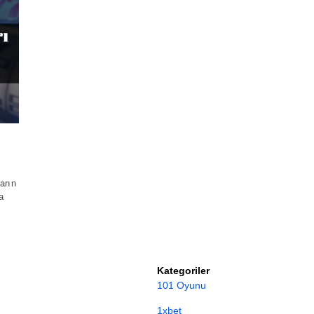
arın
a
Kategoriler
101 Oyunu
1xbet