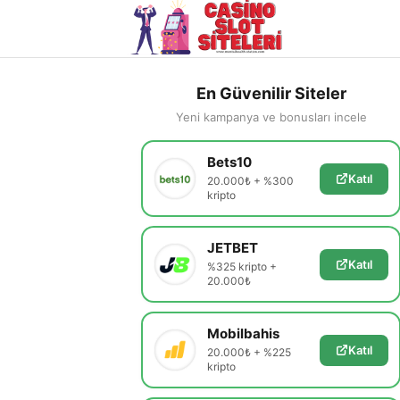
En Güvenilir Siteler
Yeni kampanya ve bonusları incele
Bets10
Katıl
20.000₺ + %300
kripto
JETBET
Katıl
%325 kripto +
20.000₺
Mobilbahis
Katıl
20.000₺ + %225
kripto