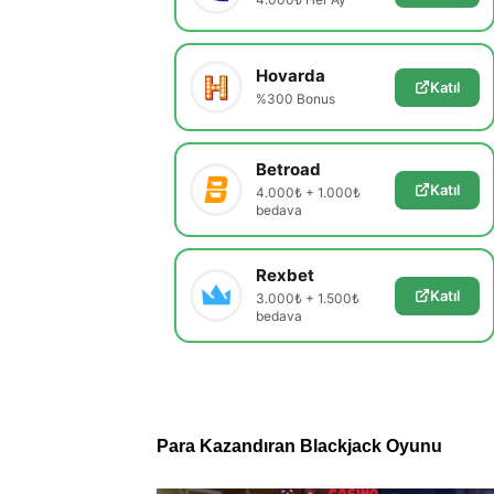
Hovarda
Katıl
%300 Bonus
Betroad
Katıl
4.000₺ + 1.000₺
bedava
Rexbet
Katıl
3.000₺ + 1.500₺
bedava
Para Kazandıran Blackjack Oyunu