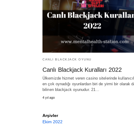
CANLI BLACKJACK OYUNU
Canlı Blackjack Kuralları 2022
Ülkemizde hizmet veren casino sitelerinde kullanıcıl
en çok oynadığı oyunlardan biri de yirmi bir olarak d
bilinen blackjack oyunudur. 21…
4 yıl ago
Arşivler
Ekim 2022