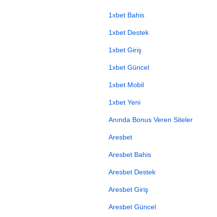
1xbet Bahis
1xbet Destek
1xbet Giriş
1xbet Güncel
1xbet Mobil
1xbet Yeni
Anında Bonus Veren Siteler
Aresbet
Aresbet Bahis
Aresbet Destek
Aresbet Giriş
Aresbet Güncel