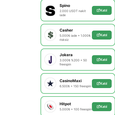
Spino
Katıl
2.000 USDT nakit
iade
Casher
Katıl
5.000₺ iade + 1.000₺
risksiz
Jokera
Katıl
3.000₺ %200 + 50
freespin
CasinoMaxi
Katıl
6.500₺ + 150 freespin
Hitpot
Katıl
5.000₺ + 100 freespin