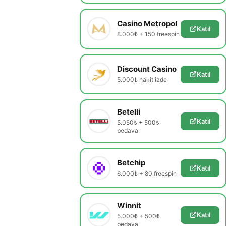
Casino Metropol
Katıl
8.000₺ + 150 freespin
Discount Casino
Katıl
5.000₺ nakit iade
Betelli
Katıl
5.050₺ + 500₺
bedava
Betchip
Katıl
6.000₺ + 80 freespin
Winnit
Katıl
5.000₺ + 500₺
bedava