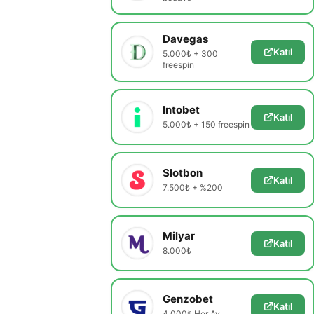
Davegas
Katıl
5.000₺ + 300
freespin
Intobet
Katıl
5.000₺ + 150 freespin
Slotbon
Katıl
7.500₺ + %200
Milyar
Katıl
8.000₺
Genzobet
Katıl
4.000₺ Her Ay