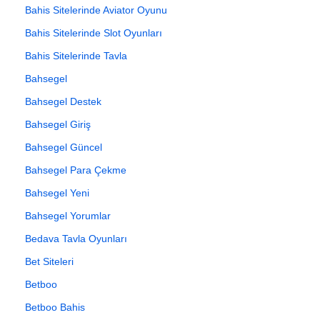
Bahis Sitelerinde Aviator Oyunu
Bahis Sitelerinde Slot Oyunları
Bahis Sitelerinde Tavla
Bahsegel
Bahsegel Destek
Bahsegel Giriş
Bahsegel Güncel
Bahsegel Para Çekme
Bahsegel Yeni
Bahsegel Yorumlar
Bedava Tavla Oyunları
Bet Siteleri
Betboo
Betboo Bahis