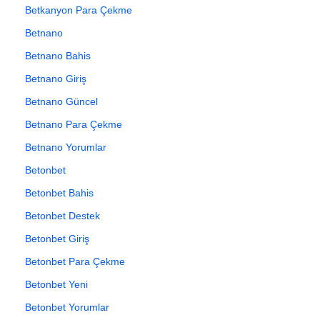
Betkanyon Para Çekme
Betnano
Betnano Bahis
Betnano Giriş
Betnano Güncel
Betnano Para Çekme
Betnano Yorumlar
Betonbet
Betonbet Bahis
Betonbet Destek
Betonbet Giriş
Betonbet Para Çekme
Betonbet Yeni
Betonbet Yorumlar