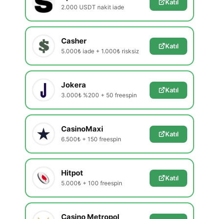
Katıl
2.000 USDT nakit iade
Casher
Katıl
5.000₺ iade + 1.000₺ risksiz
Jokera
Katıl
3.000₺ %200 + 50 freespin
CasinoMaxi
Katıl
6.500₺ + 150 freespin
Hitpot
Katıl
5.000₺ + 100 freespin
Casino Metropol