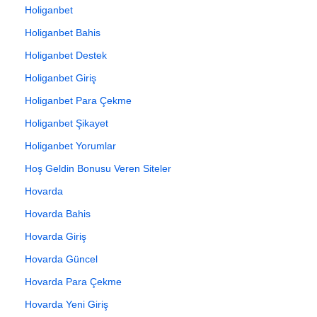
Holiganbet
Holiganbet Bahis
Holiganbet Destek
Holiganbet Giriş
Holiganbet Para Çekme
Holiganbet Şikayet
Holiganbet Yorumlar
Hoş Geldin Bonusu Veren Siteler
Hovarda
Hovarda Bahis
Hovarda Giriş
Hovarda Güncel
Hovarda Para Çekme
Hovarda Yeni Giriş