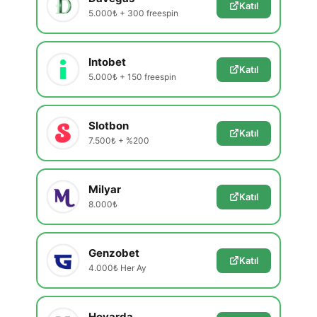
Katıl
5.000₺ + 300 freespin
Intobet
Katıl
5.000₺ + 150 freespin
Slotbon
Katıl
7.500₺ + %200
Milyar
Katıl
8.000₺
Genzobet
Katıl
4.000₺ Her Ay
Hovarda