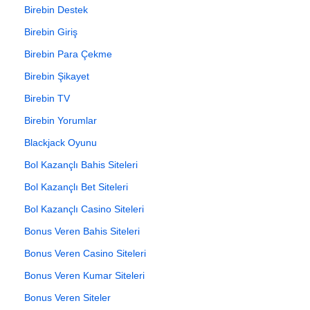
Birebin Destek
Birebin Giriş
Birebin Para Çekme
Birebin Şikayet
Birebin TV
Birebin Yorumlar
Blackjack Oyunu
Bol Kazançlı Bahis Siteleri
Bol Kazançlı Bet Siteleri
Bol Kazançlı Casino Siteleri
Bonus Veren Bahis Siteleri
Bonus Veren Casino Siteleri
Bonus Veren Kumar Siteleri
Bonus Veren Siteler