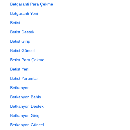
Betgaranti Para Çekme
Betgaranti Yeni
Betist
Betist Destek
Betist Giriş
Betist Güncel
Betist Para Çekme
Betist Yeni
Betist Yorumlar
Betkanyon
Betkanyon Bahis
Betkanyon Destek
Betkanyon Giriş
Betkanyon Güncel