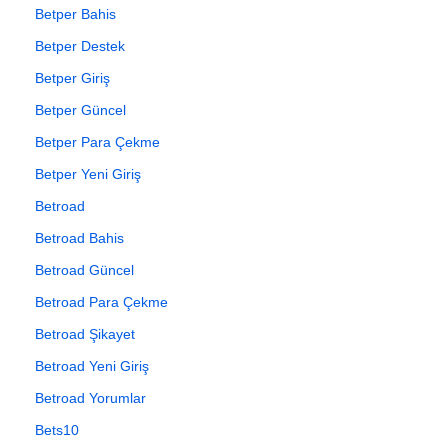
Betper Bahis
Betper Destek
Betper Giriş
Betper Güncel
Betper Para Çekme
Betper Yeni Giriş
Betroad
Betroad Bahis
Betroad Güncel
Betroad Para Çekme
Betroad Şikayet
Betroad Yeni Giriş
Betroad Yorumlar
Bets10