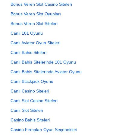
Bonus Veren Slot Casino Siteleri
Bonus Veren Slot Oyunları
Bonus Veren Slot Siteleri
Canlı 101 Oyunu
Canlı Aviator Oyun Siteleri
Canlı Bahis Siteleri
Canlı Bahis Sitelerinde 101 Oyunu
Canlı Bahis Sitelerinde Aviator Oyunu
Canlı Blackjack Oyunu
Canlı Casino Siteleri
Canlı Slot Casino Siteleri
Canlı Slot Siteleri
Casino Bahis Siteleri
Casino Firmaları Oyun Seçenekleri