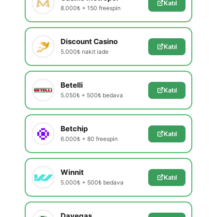
Katıl
8.000₺ + 150 freespin
Discount Casino
Katıl
5.000₺ nakit iade
Betelli
Katıl
5.050₺ + 500₺ bedava
Betchip
Katıl
6.000₺ + 80 freespin
Winnit
Katıl
5.000₺ + 500₺ bedava
Davegas