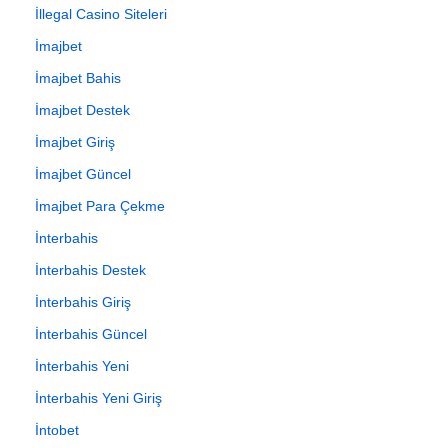
İllegal Casino Siteleri
İmajbet
İmajbet Bahis
İmajbet Destek
İmajbet Giriş
İmajbet Güncel
İmajbet Para Çekme
İnterbahis
İnterbahis Destek
İnterbahis Giriş
İnterbahis Güncel
İnterbahis Yeni
İnterbahis Yeni Giriş
İntobet