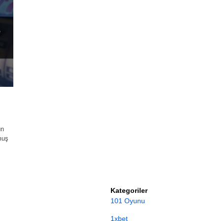
ün
muş
Kategoriler
101 Oyunu
1xbet