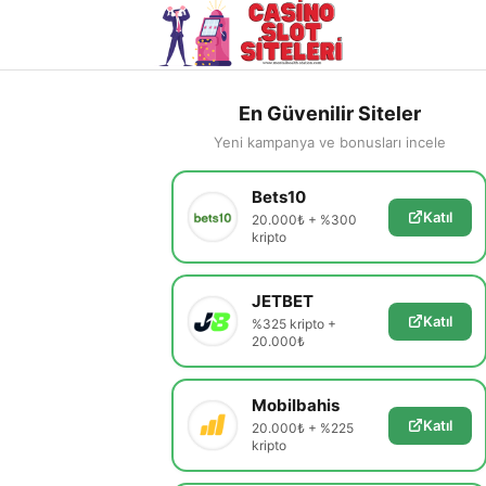
En Güvenilir Siteler
Yeni kampanya ve bonusları incele
Bets10
Katıl
20.000₺ + %300
kripto
JETBET
Katıl
%325 kripto +
20.000₺
Mobilbahis
Katıl
20.000₺ + %225
kripto