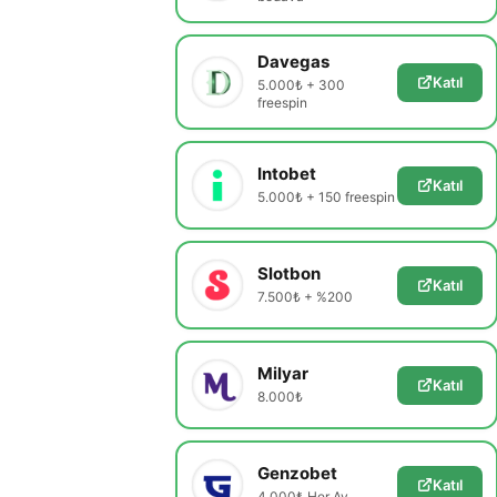
Davegas
Katıl
5.000₺ + 300
freespin
Intobet
Katıl
5.000₺ + 150 freespin
Slotbon
Katıl
7.500₺ + %200
Milyar
Katıl
8.000₺
Genzobet
Katıl
4.000₺ Her Ay