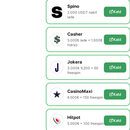
Spino
Katıl
2.000 USDT nakit
iade
Casher
Katıl
5.000₺ iade + 1.000₺
risksiz
Jokera
Katıl
3.000₺ %200 + 50
freespin
CasinoMaxi
Katıl
6.500₺ + 150 freespin
Hitpot
Katıl
5.000₺ + 100 freespin