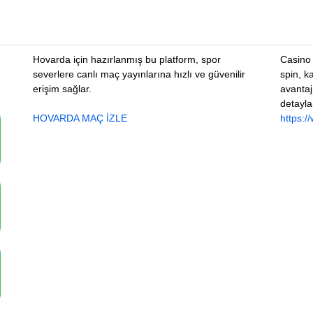
Hovarda için hazırlanmış bu platform, spor
Casino 
severlere canlı maç yayınlarına hızlı ve güvenilir
spin, k
erişim sağlar.
avantaj
detayla
HOVARDA MAÇ İZLE
https:/