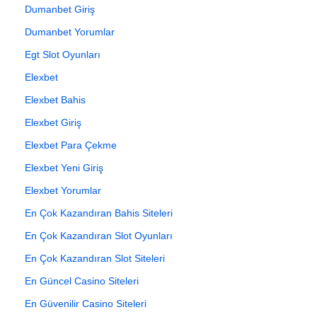
Dumanbet Giriş
Dumanbet Yorumlar
Egt Slot Oyunları
Elexbet
Elexbet Bahis
Elexbet Giriş
Elexbet Para Çekme
Elexbet Yeni Giriş
Elexbet Yorumlar
En Çok Kazandıran Bahis Siteleri
En Çok Kazandıran Slot Oyunları
En Çok Kazandıran Slot Siteleri
En Güncel Casino Siteleri
En Güvenilir Casino Siteleri