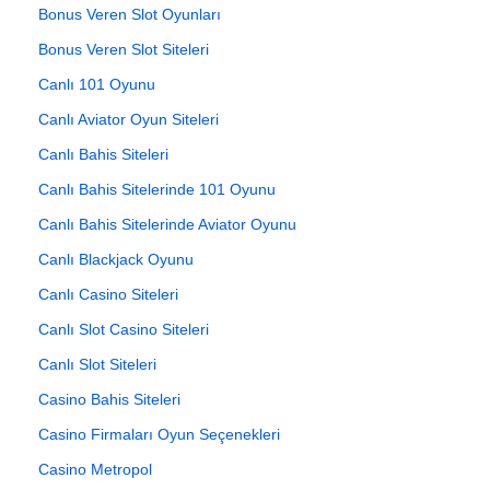
Bonus Veren Slot Oyunları
Bonus Veren Slot Siteleri
Canlı 101 Oyunu
Canlı Aviator Oyun Siteleri
Canlı Bahis Siteleri
Canlı Bahis Sitelerinde 101 Oyunu
Canlı Bahis Sitelerinde Aviator Oyunu
Canlı Blackjack Oyunu
Canlı Casino Siteleri
Canlı Slot Casino Siteleri
Canlı Slot Siteleri
Casino Bahis Siteleri
Casino Firmaları Oyun Seçenekleri
Casino Metropol