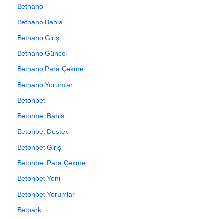
Betnano
Betnano Bahis
Betnano Giriş
Betnano Güncel
Betnano Para Çekme
Betnano Yorumlar
Betonbet
Betonbet Bahis
Betonbet Destek
Betonbet Giriş
Betonbet Para Çekme
Betonbet Yeni
Betonbet Yorumlar
Betpark