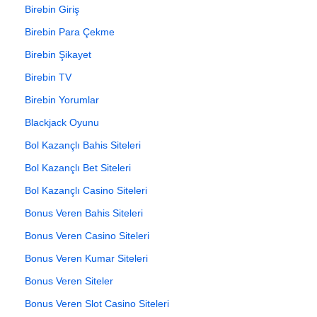
Birebin Giriş
Birebin Para Çekme
Birebin Şikayet
Birebin TV
Birebin Yorumlar
Blackjack Oyunu
Bol Kazançlı Bahis Siteleri
Bol Kazançlı Bet Siteleri
Bol Kazançlı Casino Siteleri
Bonus Veren Bahis Siteleri
Bonus Veren Casino Siteleri
Bonus Veren Kumar Siteleri
Bonus Veren Siteler
Bonus Veren Slot Casino Siteleri