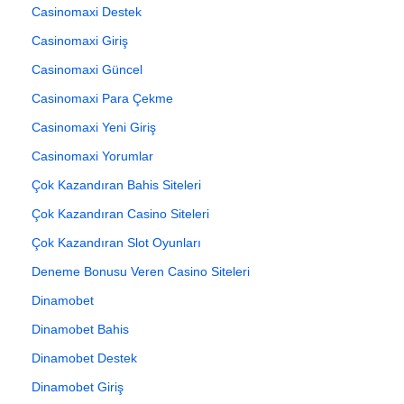
Casinomaxi Destek
Casinomaxi Giriş
Casinomaxi Güncel
Casinomaxi Para Çekme
Casinomaxi Yeni Giriş
Casinomaxi Yorumlar
Çok Kazandıran Bahis Siteleri
Çok Kazandıran Casino Siteleri
Çok Kazandıran Slot Oyunları
Deneme Bonusu Veren Casino Siteleri
Dinamobet
Dinamobet Bahis
Dinamobet Destek
Dinamobet Giriş