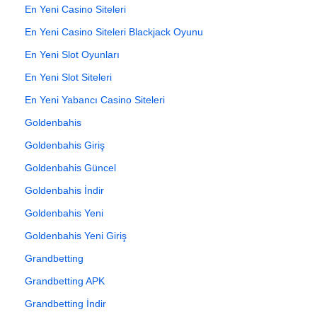
En Yeni Casino Siteleri
En Yeni Casino Siteleri Blackjack Oyunu
En Yeni Slot Oyunları
En Yeni Slot Siteleri
En Yeni Yabancı Casino Siteleri
Goldenbahis
Goldenbahis Giriş
Goldenbahis Güncel
Goldenbahis İndir
Goldenbahis Yeni
Goldenbahis Yeni Giriş
Grandbetting
Grandbetting APK
Grandbetting İndir