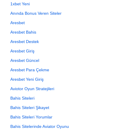
1xbet Yeni
Anında Bonus Veren Siteler
Aresbet
Aresbet Bahis
Aresbet Destek
Aresbet Giriş
Aresbet Güncel
Aresbet Para Çekme
Aresbet Yeni Giriş
Aviotor Oyun Stratejileri
Bahis Siteleri
Bahis Siteleri Şikayet
Bahis Siteleri Yorumlar
Bahis Sitelerinde Aviator Oyunu