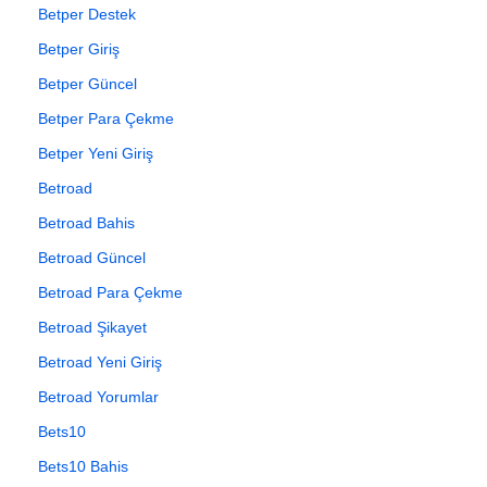
Betper Destek
Betper Giriş
Betper Güncel
Betper Para Çekme
Betper Yeni Giriş
Betroad
Betroad Bahis
Betroad Güncel
Betroad Para Çekme
Betroad Şikayet
Betroad Yeni Giriş
Betroad Yorumlar
Bets10
Bets10 Bahis