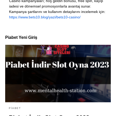
Casino kampanyaları; hoş geldin bonusu, free spin, kayıp
iadesi ve dönemsel promosyonlarla avantaj sunar.
Kampanya şartlarını ve kullanım detaylarını incelemek için:
https://www.bets10.blog/yazi/bets10-casino/
Piabet Yeni Giriş
PIABET