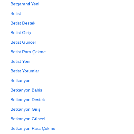
Betgaranti Yeni
Betist
Betist Destek
Betist Giriş
Betist Güncel
Betist Para Çekme
Betist Yeni
Betist Yorumlar
Betkanyon
Betkanyon Bahis
Betkanyon Destek
Betkanyon Giriş
Betkanyon Güncel
Betkanyon Para Çekme