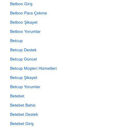
Betboo Giriş
Betboo Para Çekme
Betboo Şikayet
Betboo Yorumlar
Betcup
Betcup Destek
Betcup Güncel
Betcup Müşteri Hizmetleri
Betcup Şikayet
Betcup Yorumlar
Betebet
Betebet Bahis
Betebet Destek
Betebet Giriş