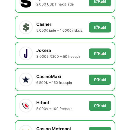
Katıl
2.000 USDT nakit iade
Casher
Katıl
5.000₺ iade + 1.000₺ risksiz
Jokera
Katıl
3.000₺ %200 + 50 freespin
CasinoMaxi
Katıl
6.500₺ + 150 freespin
Hitpot
Katıl
5.000₺ + 100 freespin
Casino Metropol