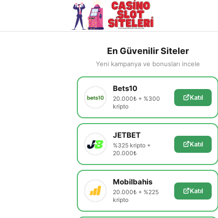
En Güvenilir Siteler
Yeni kampanya ve bonusları incele
Bets10
Katıl
20.000₺ + %300
kripto
JETBET
Katıl
%325 kripto +
20.000₺
Mobilbahis
Katıl
20.000₺ + %225
kripto