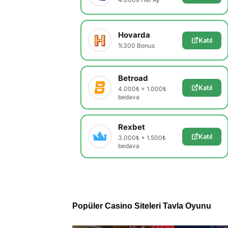
Hovarda
Katıl
%300 Bonus
Betroad
Katıl
4.000₺ + 1.000₺
bedava
Rexbet
Katıl
3.000₺ + 1.500₺
bedava
Popüler Casino Siteleri Tavla Oyunu