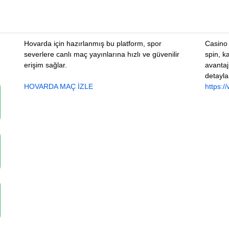
Hovarda için hazırlanmış bu platform, spor
Casino 
severlere canlı maç yayınlarına hızlı ve güvenilir
spin, k
erişim sağlar.
avantaj
detayla
HOVARDA MAÇ İZLE
https:/