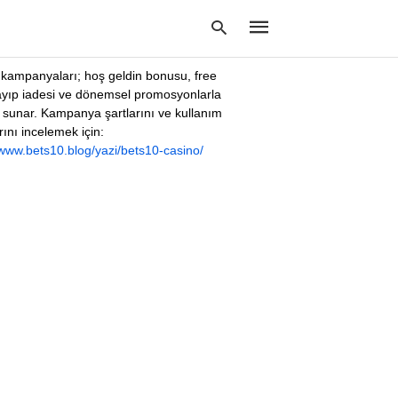
kampanyaları; hoş geldin bonusu, free
ayıp iadesi ve dönemsel promosyonlarla
 sunar. Kampanya şartlarını ve kullanım
rını incelemek için:
Type
/www.bets10.blog/yazi/bets10-casino/
your
search
query
and
hit
enter: