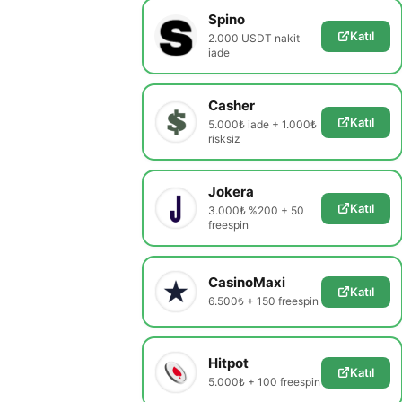
Spino
Katıl
2.000 USDT nakit
iade
Casher
Katıl
5.000₺ iade + 1.000₺
risksiz
Jokera
Katıl
3.000₺ %200 + 50
freespin
CasinoMaxi
Katıl
6.500₺ + 150 freespin
Hitpot
Katıl
5.000₺ + 100 freespin