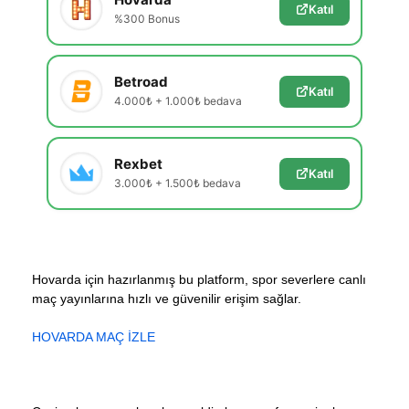
Katıl
%300 Bonus
Betroad
Katıl
4.000₺ + 1.000₺ bedava
Rexbet
Katıl
3.000₺ + 1.500₺ bedava
Hovarda için hazırlanmış bu platform, spor severlere canlı
maç yayınlarına hızlı ve güvenilir erişim sağlar.
HOVARDA MAÇ İZLE