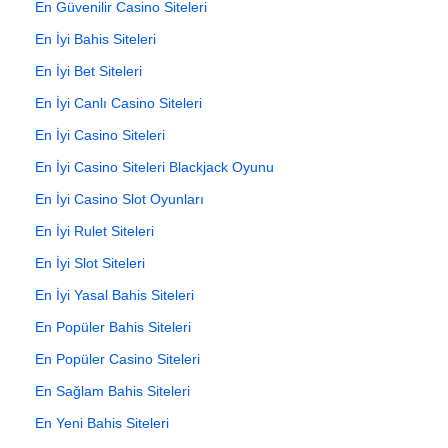
En Güvenilir Casino Siteleri
En İyi Bahis Siteleri
En İyi Bet Siteleri
En İyi Canlı Casino Siteleri
En İyi Casino Siteleri
En İyi Casino Siteleri Blackjack Oyunu
En İyi Casino Slot Oyunları
En İyi Rulet Siteleri
En İyi Slot Siteleri
En İyi Yasal Bahis Siteleri
En Popüler Bahis Siteleri
En Popüler Casino Siteleri
En Sağlam Bahis Siteleri
En Yeni Bahis Siteleri