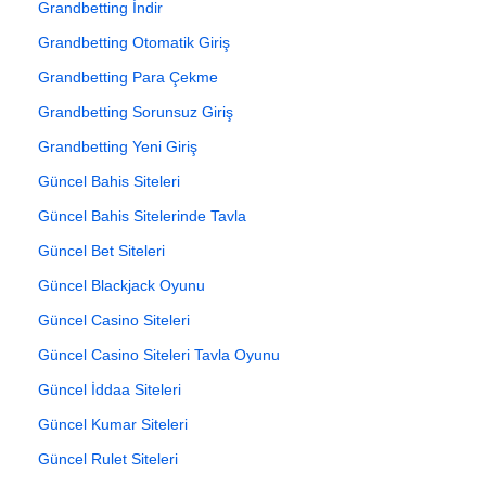
Grandbetting İndir
Grandbetting Otomatik Giriş
Grandbetting Para Çekme
Grandbetting Sorunsuz Giriş
Grandbetting Yeni Giriş
Güncel Bahis Siteleri
Güncel Bahis Sitelerinde Tavla
Güncel Bet Siteleri
Güncel Blackjack Oyunu
Güncel Casino Siteleri
Güncel Casino Siteleri Tavla Oyunu
Güncel İddaa Siteleri
Güncel Kumar Siteleri
Güncel Rulet Siteleri