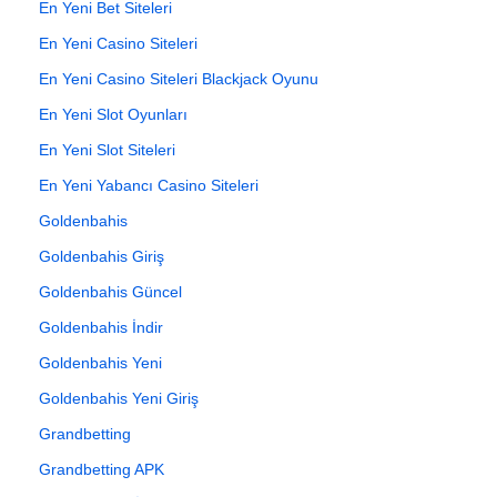
En Yeni Bet Siteleri
En Yeni Casino Siteleri
En Yeni Casino Siteleri Blackjack Oyunu
En Yeni Slot Oyunları
En Yeni Slot Siteleri
En Yeni Yabancı Casino Siteleri
Goldenbahis
Goldenbahis Giriş
Goldenbahis Güncel
Goldenbahis İndir
Goldenbahis Yeni
Goldenbahis Yeni Giriş
Grandbetting
Grandbetting APK