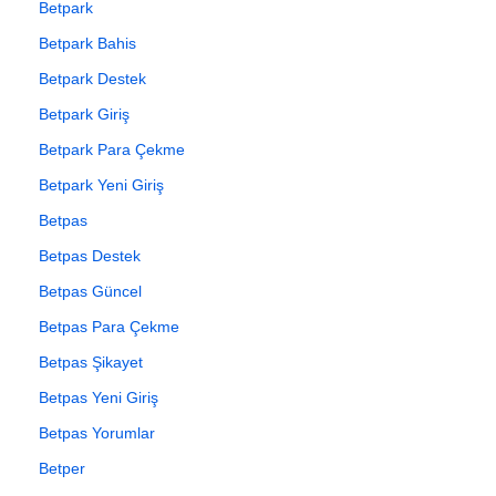
Betpark
Betpark Bahis
Betpark Destek
Betpark Giriş
Betpark Para Çekme
Betpark Yeni Giriş
Betpas
Betpas Destek
Betpas Güncel
Betpas Para Çekme
Betpas Şikayet
Betpas Yeni Giriş
Betpas Yorumlar
Betper