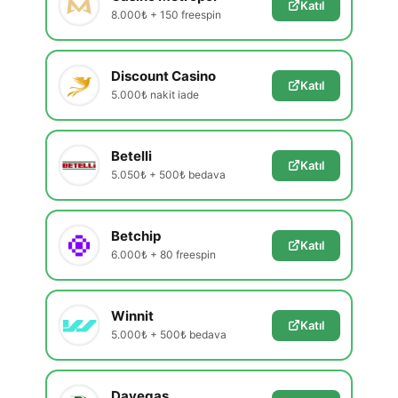
Katıl
8.000₺ + 150 freespin
Discount Casino
Katıl
5.000₺ nakit iade
Betelli
Katıl
5.050₺ + 500₺ bedava
Betchip
Katıl
6.000₺ + 80 freespin
Winnit
Katıl
5.000₺ + 500₺ bedava
Davegas