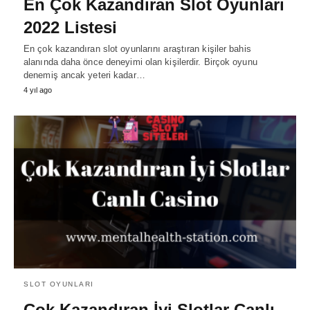
En Çok Kazandıran Slot Oyunları
2022 Listesi
En çok kazandıran slot oyunlarını araştıran kişiler bahis
alanında daha önce deneyimi olan kişilerdir. Birçok oyunu
denemiş ancak yeteri kadar…
4 yıl ago
SLOT OYUNLARI
Çok Kazandıran İyi Slotlar Canlı