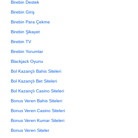
Birebin Destek
Birebin Giriş
Birebin Para Çekme
Birebin Şikayet
Birebin TV
Birebin Yorumlar
Blackjack Oyunu
Bol Kazançlı Bahis Siteleri
Bol Kazançlı Bet Siteleri
Bol Kazançlı Casino Siteleri
Bonus Veren Bahis Siteleri
Bonus Veren Casino Siteleri
Bonus Veren Kumar Siteleri
Bonus Veren Siteler