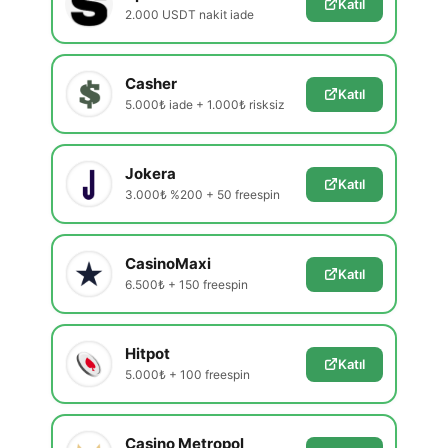
Katıl
2.000 USDT nakit iade
Casher
Katıl
5.000₺ iade + 1.000₺ risksiz
Jokera
Katıl
3.000₺ %200 + 50 freespin
CasinoMaxi
Katıl
6.500₺ + 150 freespin
Hitpot
Katıl
5.000₺ + 100 freespin
Casino Metropol