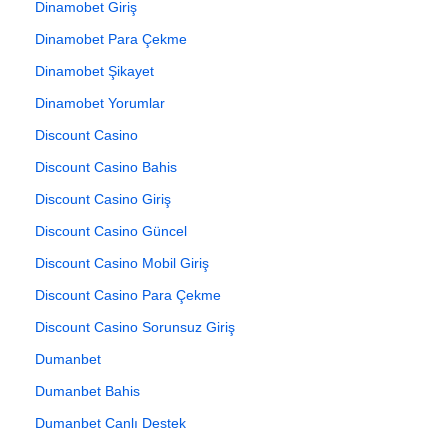
Dinamobet Giriş
Dinamobet Para Çekme
Dinamobet Şikayet
Dinamobet Yorumlar
Discount Casino
Discount Casino Bahis
Discount Casino Giriş
Discount Casino Güncel
Discount Casino Mobil Giriş
Discount Casino Para Çekme
Discount Casino Sorunsuz Giriş
Dumanbet
Dumanbet Bahis
Dumanbet Canlı Destek