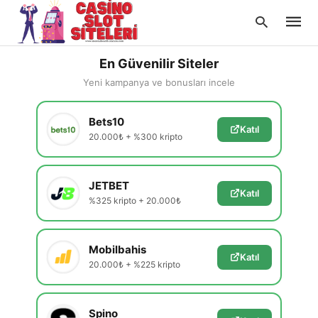
En Güvenilir Siteler
Yeni kampanya ve bonusları incele
Type
Bets10
your
Katıl
searc
20.000₺ + %300 kripto
query
and
hit
enter:
JETBET
Katıl
%325 kripto + 20.000₺
Mobilbahis
Katıl
20.000₺ + %225 kripto
Spino