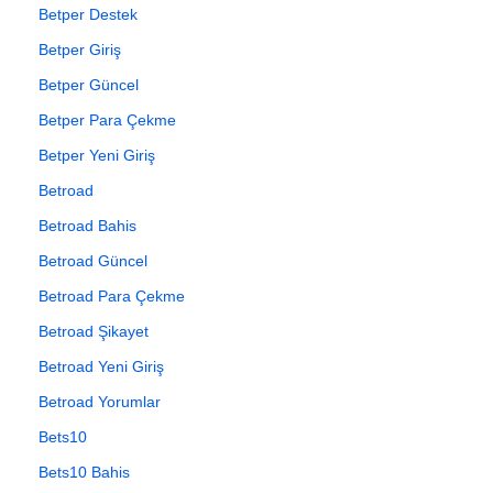
Betper Destek
Betper Giriş
Betper Güncel
Betper Para Çekme
Betper Yeni Giriş
Betroad
Betroad Bahis
Betroad Güncel
Betroad Para Çekme
Betroad Şikayet
Betroad Yeni Giriş
Betroad Yorumlar
Bets10
Bets10 Bahis