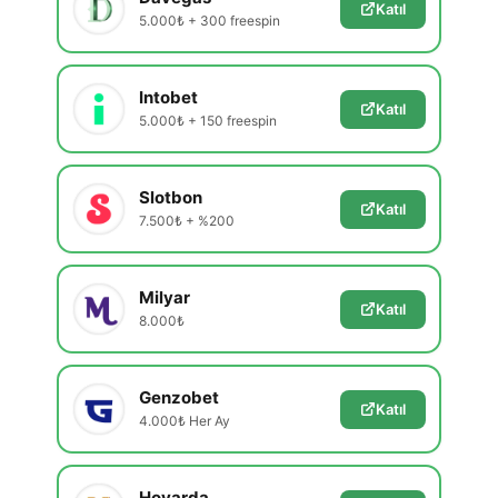
Katıl
5.000₺ + 300 freespin
Intobet
Katıl
5.000₺ + 150 freespin
Slotbon
Katıl
7.500₺ + %200
Milyar
Katıl
8.000₺
Genzobet
Katıl
4.000₺ Her Ay
Hovarda