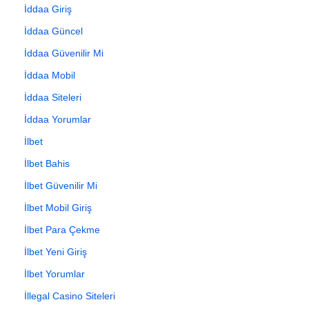
İddaa Giriş
İddaa Güncel
İddaa Güvenilir Mi
İddaa Mobil
İddaa Siteleri
İddaa Yorumlar
İlbet
İlbet Bahis
İlbet Güvenilir Mi
İlbet Mobil Giriş
İlbet Para Çekme
İlbet Yeni Giriş
İlbet Yorumlar
İllegal Casino Siteleri