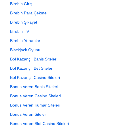
Birebin Giriş
Birebin Para Çekme
Birebin Şikayet
Birebin TV
Birebin Yorumlar
Blackjack Oyunu
Bol Kazançlı Bahis Siteleri
Bol Kazançlı Bet Siteleri
Bol Kazançlı Casino Siteleri
Bonus Veren Bahis Siteleri
Bonus Veren Casino Siteleri
Bonus Veren Kumar Siteleri
Bonus Veren Siteler
Bonus Veren Slot Casino Siteleri