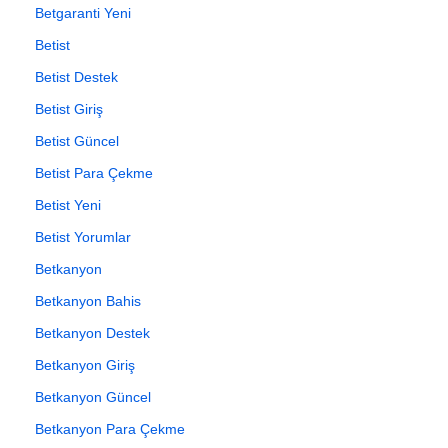
Betgaranti Yeni
Betist
Betist Destek
Betist Giriş
Betist Güncel
Betist Para Çekme
Betist Yeni
Betist Yorumlar
Betkanyon
Betkanyon Bahis
Betkanyon Destek
Betkanyon Giriş
Betkanyon Güncel
Betkanyon Para Çekme