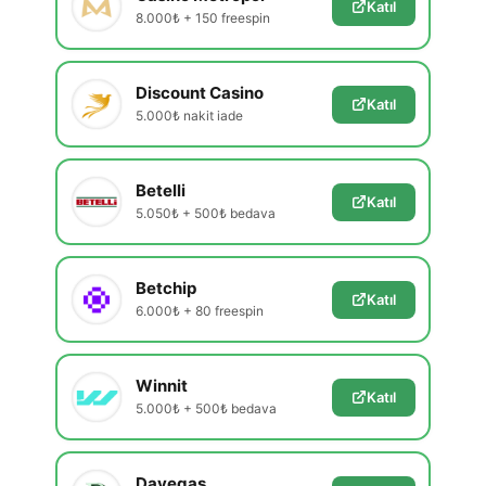
Katıl
8.000₺ + 150 freespin
Discount Casino
Katıl
5.000₺ nakit iade
Betelli
Katıl
5.050₺ + 500₺ bedava
Betchip
Katıl
6.000₺ + 80 freespin
Winnit
Katıl
5.000₺ + 500₺ bedava
Davegas