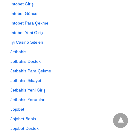
İntobet Giriş
İntobet Güncel
İntobet Para Çekme
İntobet Yeni Giriş
İyi Casino Siteleri
Jetbahis
Jetbahis Destek
Jetbahis Para Çekme
Jetbahis Şikayet
Jetbahis Yeni Giriş
Jetbahis Yorumlar
Jojobet
Jojobet Bahis
Jojobet Destek