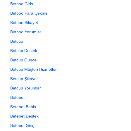
Betboo Giriş
Betboo Para Çekme
Betboo Şikayet
Betboo Yorumlar
Betcup
Betcup Destek
Betcup Güncel
Betcup Müşteri Hizmetleri
Betcup Şikayet
Betcup Yorumlar
Betebet
Betebet Bahis
Betebet Destek
Betebet Giriş