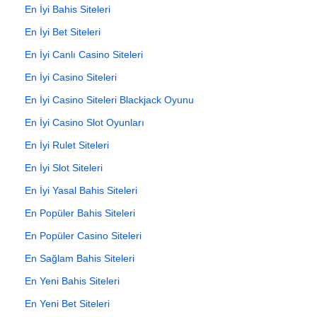
En İyi Bahis Siteleri
En İyi Bet Siteleri
En İyi Canlı Casino Siteleri
En İyi Casino Siteleri
En İyi Casino Siteleri Blackjack Oyunu
En İyi Casino Slot Oyunları
En İyi Rulet Siteleri
En İyi Slot Siteleri
En İyi Yasal Bahis Siteleri
En Popüler Bahis Siteleri
En Popüler Casino Siteleri
En Sağlam Bahis Siteleri
En Yeni Bahis Siteleri
En Yeni Bet Siteleri