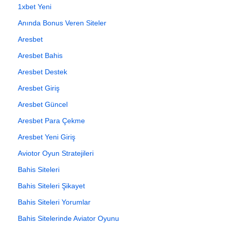
1xbet Yeni
Anında Bonus Veren Siteler
Aresbet
Aresbet Bahis
Aresbet Destek
Aresbet Giriş
Aresbet Güncel
Aresbet Para Çekme
Aresbet Yeni Giriş
Aviotor Oyun Stratejileri
Bahis Siteleri
Bahis Siteleri Şikayet
Bahis Siteleri Yorumlar
Bahis Sitelerinde Aviator Oyunu