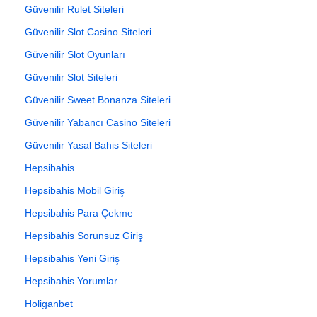
Güvenilir Rulet Siteleri
Güvenilir Slot Casino Siteleri
Güvenilir Slot Oyunları
Güvenilir Slot Siteleri
Güvenilir Sweet Bonanza Siteleri
Güvenilir Yabancı Casino Siteleri
Güvenilir Yasal Bahis Siteleri
Hepsibahis
Hepsibahis Mobil Giriş
Hepsibahis Para Çekme
Hepsibahis Sorunsuz Giriş
Hepsibahis Yeni Giriş
Hepsibahis Yorumlar
Holiganbet