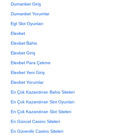
Dumanbet Giriş
Dumanbet Yorumlar
Egt Slot Oyunları
Elexbet
Elexbet Bahis
Elexbet Giriş
Elexbet Para Çekme
Elexbet Yeni Giriş
Elexbet Yorumlar
En Çok Kazandıran Bahis Siteleri
En Çok Kazandıran Slot Oyunları
En Çok Kazandıran Slot Siteleri
En Güncel Casino Siteleri
En Güvenilir Casino Siteleri