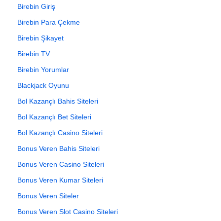
Birebin Giriş
Birebin Para Çekme
Birebin Şikayet
Birebin TV
Birebin Yorumlar
Blackjack Oyunu
Bol Kazançlı Bahis Siteleri
Bol Kazançlı Bet Siteleri
Bol Kazançlı Casino Siteleri
Bonus Veren Bahis Siteleri
Bonus Veren Casino Siteleri
Bonus Veren Kumar Siteleri
Bonus Veren Siteler
Bonus Veren Slot Casino Siteleri