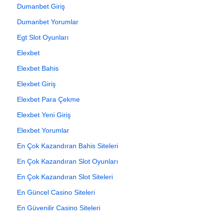
Dumanbet Giriş
Dumanbet Yorumlar
Egt Slot Oyunları
Elexbet
Elexbet Bahis
Elexbet Giriş
Elexbet Para Çekme
Elexbet Yeni Giriş
Elexbet Yorumlar
En Çok Kazandıran Bahis Siteleri
En Çok Kazandıran Slot Oyunları
En Çok Kazandıran Slot Siteleri
En Güncel Casino Siteleri
En Güvenilir Casino Siteleri