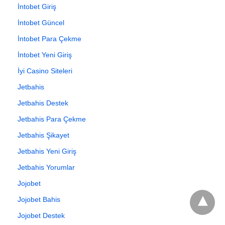
İntobet Giriş
İntobet Güncel
İntobet Para Çekme
İntobet Yeni Giriş
İyi Casino Siteleri
Jetbahis
Jetbahis Destek
Jetbahis Para Çekme
Jetbahis Şikayet
Jetbahis Yeni Giriş
Jetbahis Yorumlar
Jojobet
Jojobet Bahis
Jojobet Destek