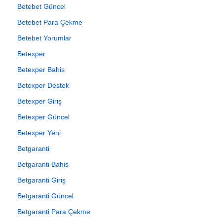
Betebet Güncel
Betebet Para Çekme
Betebet Yorumlar
Betexper
Betexper Bahis
Betexper Destek
Betexper Giriş
Betexper Güncel
Betexper Yeni
Betgaranti
Betgaranti Bahis
Betgaranti Giriş
Betgaranti Güncel
Betgaranti Para Çekme