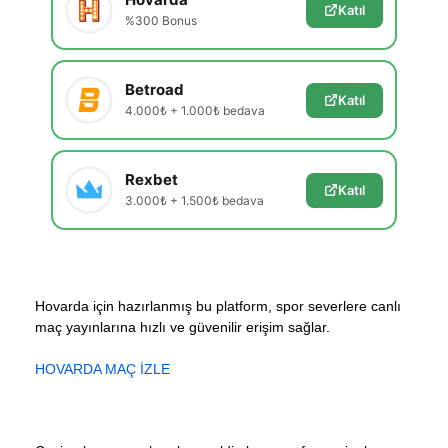
Katıl
%300 Bonus
Betroad
Katıl
4.000₺ + 1.000₺ bedava
Rexbet
Katıl
3.000₺ + 1.500₺ bedava
Hovarda için hazırlanmış bu platform, spor severlere canlı
maç yayınlarına hızlı ve güvenilir erişim sağlar.
HOVARDA MAÇ İZLE