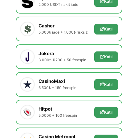
Katıl
2.000 USDT nakit iade
Casher
Katıl
5.000₺ iade + 1.000₺ risksiz
Jokera
Katıl
3.000₺ %200 + 50 freespin
CasinoMaxi
Katıl
6.500₺ + 150 freespin
Hitpot
Katıl
5.000₺ + 100 freespin
Casino Metropol