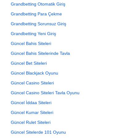
Grandbetting Otomatik Giriş
Grandbetting Para Çekme
Grandbetting Sorunsuz Giriş
Grandbetting Yeni Giriş
Güncel Bahis Siteleri
Güncel Bahis Sitelerinde Tavla
Güncel Bet Siteleri
Güncel Blackjack Oyunu
Güncel Casino Siteleri
Güncel Casino Siteleri Tavla Oyunu
Güncel İddaa Siteleri
Güncel Kumar Siteleri
Güncel Rulet Siteleri
Güncel Sitelerde 101 Oyunu