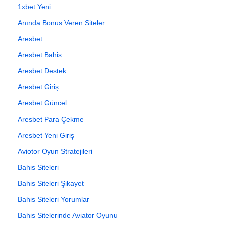
1xbet Yeni
Anında Bonus Veren Siteler
Aresbet
Aresbet Bahis
Aresbet Destek
Aresbet Giriş
Aresbet Güncel
Aresbet Para Çekme
Aresbet Yeni Giriş
Aviotor Oyun Stratejileri
Bahis Siteleri
Bahis Siteleri Şikayet
Bahis Siteleri Yorumlar
Bahis Sitelerinde Aviator Oyunu