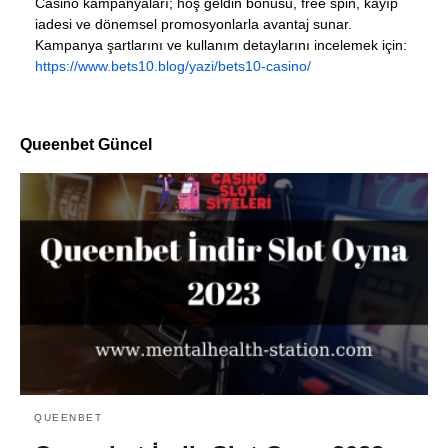
Casino kampanyaları; hoş geldin bonusu, free spin, kayıp
iadesi ve dönemsel promosyonlarla avantaj sunar.
Kampanya şartlarını ve kullanım detaylarını incelemek için:
https://www.bets10.blog/yazi/bets10-casino/
Queenbet Güncel
QUEENBET