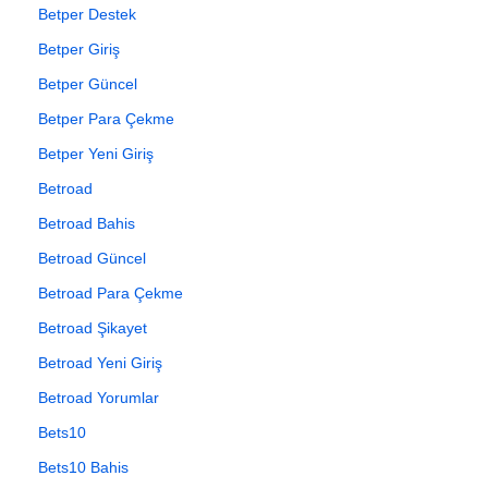
Betper Destek
Betper Giriş
Betper Güncel
Betper Para Çekme
Betper Yeni Giriş
Betroad
Betroad Bahis
Betroad Güncel
Betroad Para Çekme
Betroad Şikayet
Betroad Yeni Giriş
Betroad Yorumlar
Bets10
Bets10 Bahis