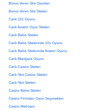
Bonus Veren Slot Oyunları
Bonus Veren Slot Siteleri
Canlı 101 Oyunu
Canlı Aviator Oyun Siteleri
Canlı Bahis Siteleri
Canlı Bahis Sitelerinde 101 Oyunu
Canlı Bahis Sitelerinde Aviator Oyunu
Canlı Blackjack Oyunu
Canlı Casino Siteleri
Canlı Slot Casino Siteleri
Canlı Slot Siteleri
Casino Bahis Siteleri
Casino Firmaları Oyun Seçenekleri
Casino Metropol