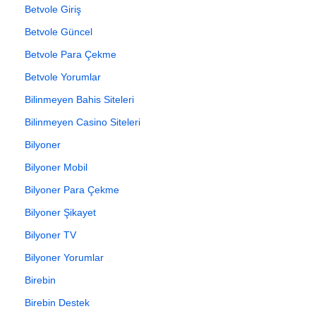
Betvole Giriş
Betvole Güncel
Betvole Para Çekme
Betvole Yorumlar
Bilinmeyen Bahis Siteleri
Bilinmeyen Casino Siteleri
Bilyoner
Bilyoner Mobil
Bilyoner Para Çekme
Bilyoner Şikayet
Bilyoner TV
Bilyoner Yorumlar
Birebin
Birebin Destek