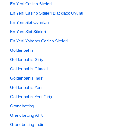
En Yeni Casino Siteleri
En Yeni Casino Siteleri Blackjack Oyunu
En Yeni Slot Oyunları
En Yeni Slot Siteleri
En Yeni Yabancı Casino Siteleri
Goldenbahis
Goldenbahis Giriş
Goldenbahis Güncel
Goldenbahis İndir
Goldenbahis Yeni
Goldenbahis Yeni Giriş
Grandbetting
Grandbetting APK
Grandbetting İndir