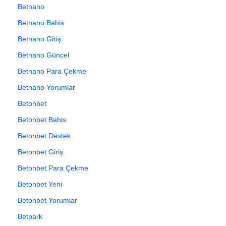
Betnano
Betnano Bahis
Betnano Giriş
Betnano Güncel
Betnano Para Çekme
Betnano Yorumlar
Betonbet
Betonbet Bahis
Betonbet Destek
Betonbet Giriş
Betonbet Para Çekme
Betonbet Yeni
Betonbet Yorumlar
Betpark