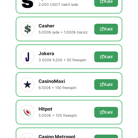
Katıl
2.000 USDT nakit iade
Casher
Katıl
5.000₺ iade + 1.000₺ risksiz
Jokera
Katıl
3.000₺ %200 + 50 freespin
CasinoMaxi
Katıl
6.500₺ + 150 freespin
Hitpot
Katıl
5.000₺ + 100 freespin
Casino Metropol