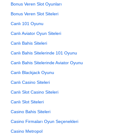
Bonus Veren Slot Oyunları
Bonus Veren Slot Siteleri
Canlı 101 Oyunu
Canlı Aviator Oyun Siteleri
Canlı Bahis Siteleri
Canlı Bahis Sitelerinde 101 Oyunu
Canlı Bahis Sitelerinde Aviator Oyunu
Canlı Blackjack Oyunu
Canlı Casino Siteleri
Canlı Slot Casino Siteleri
Canlı Slot Siteleri
Casino Bahis Siteleri
Casino Firmaları Oyun Seçenekleri
Casino Metropol