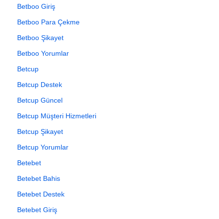
Betboo Giriş
Betboo Para Çekme
Betboo Şikayet
Betboo Yorumlar
Betcup
Betcup Destek
Betcup Güncel
Betcup Müşteri Hizmetleri
Betcup Şikayet
Betcup Yorumlar
Betebet
Betebet Bahis
Betebet Destek
Betebet Giriş