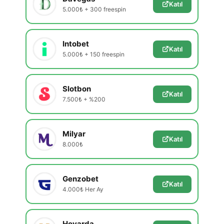
Katıl
5.000₺ + 300 freespin
Intobet
Katıl
5.000₺ + 150 freespin
Slotbon
Katıl
7.500₺ + %200
Milyar
Katıl
8.000₺
Genzobet
Katıl
4.000₺ Her Ay
Hovarda