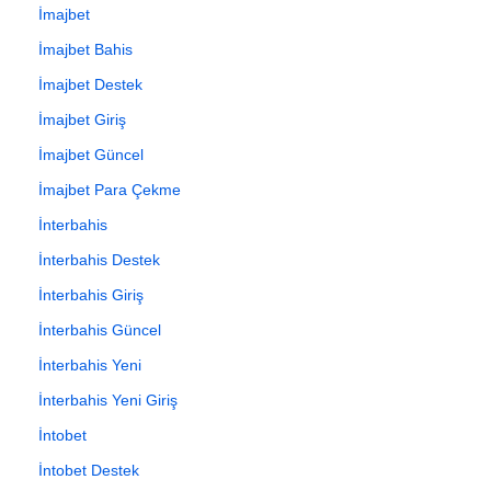
İmajbet
İmajbet Bahis
İmajbet Destek
İmajbet Giriş
İmajbet Güncel
İmajbet Para Çekme
İnterbahis
İnterbahis Destek
İnterbahis Giriş
İnterbahis Güncel
İnterbahis Yeni
İnterbahis Yeni Giriş
İntobet
İntobet Destek