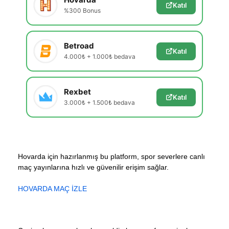
Katıl
%300 Bonus
Betroad
Katıl
4.000₺ + 1.000₺ bedava
Rexbet
Katıl
3.000₺ + 1.500₺ bedava
Hovarda için hazırlanmış bu platform, spor severlere canlı
maç yayınlarına hızlı ve güvenilir erişim sağlar.
HOVARDA MAÇ İZLE