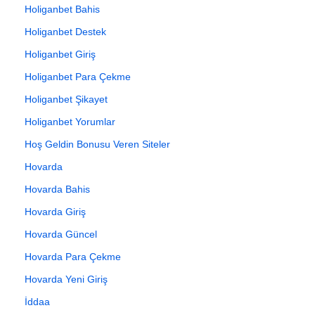
Holiganbet Bahis
Holiganbet Destek
Holiganbet Giriş
Holiganbet Para Çekme
Holiganbet Şikayet
Holiganbet Yorumlar
Hoş Geldin Bonusu Veren Siteler
Hovarda
Hovarda Bahis
Hovarda Giriş
Hovarda Güncel
Hovarda Para Çekme
Hovarda Yeni Giriş
İddaa