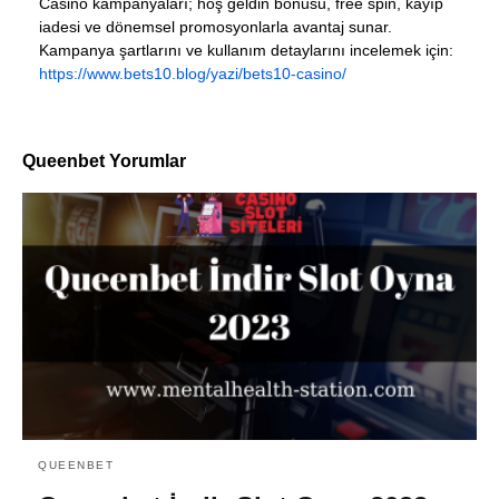
Casino kampanyaları; hoş geldin bonusu, free spin, kayıp
iadesi ve dönemsel promosyonlarla avantaj sunar.
Kampanya şartlarını ve kullanım detaylarını incelemek için:
https://www.bets10.blog/yazi/bets10-casino/
Queenbet Yorumlar
QUEENBET