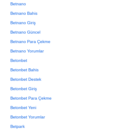
Betnano
Betnano Bahis
Betnano Giriş
Betnano Güncel
Betnano Para Çekme
Betnano Yorumlar
Betonbet
Betonbet Bahis
Betonbet Destek
Betonbet Giriş
Betonbet Para Çekme
Betonbet Yeni
Betonbet Yorumlar
Betpark