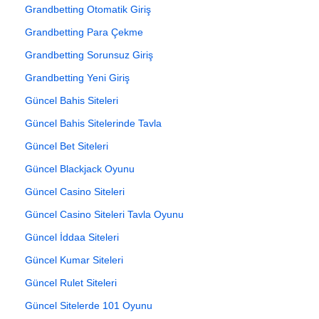
Grandbetting Otomatik Giriş
Grandbetting Para Çekme
Grandbetting Sorunsuz Giriş
Grandbetting Yeni Giriş
Güncel Bahis Siteleri
Güncel Bahis Sitelerinde Tavla
Güncel Bet Siteleri
Güncel Blackjack Oyunu
Güncel Casino Siteleri
Güncel Casino Siteleri Tavla Oyunu
Güncel İddaa Siteleri
Güncel Kumar Siteleri
Güncel Rulet Siteleri
Güncel Sitelerde 101 Oyunu