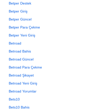
Betper Destek
Betper Giriş
Betper Güncel
Betper Para Çekme
Betper Yeni Giriş
Betroad
Betroad Bahis
Betroad Güncel
Betroad Para Çekme
Betroad Şikayet
Betroad Yeni Giriş
Betroad Yorumlar
Bets10
Bets10 Bahis