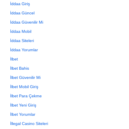
İddaa Giriş
İddaa Güncel
İddaa Güvenilir Mi
İddaa Mobil
İddaa Siteleri
İddaa Yorumlar
İlbet
İlbet Bahis
İlbet Güvenilir Mi
İlbet Mobil Giriş
İlbet Para Çekme
İlbet Yeni Giriş
İlbet Yorumlar
İllegal Casino Siteleri