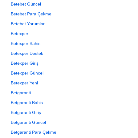
Betebet Güncel
Betebet Para Çekme
Betebet Yorumlar
Betexper
Betexper Bahis
Betexper Destek
Betexper Giriş
Betexper Güncel
Betexper Yeni
Betgaranti
Betgaranti Bahis
Betgaranti Giriş
Betgaranti Güncel
Betgaranti Para Çekme