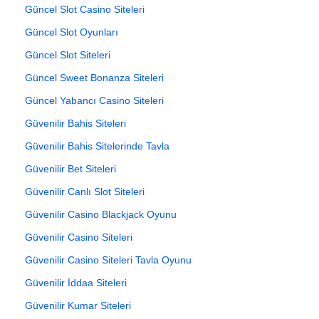
Güncel Slot Casino Siteleri
Güncel Slot Oyunları
Güncel Slot Siteleri
Güncel Sweet Bonanza Siteleri
Güncel Yabancı Casino Siteleri
Güvenilir Bahis Siteleri
Güvenilir Bahis Sitelerinde Tavla
Güvenilir Bet Siteleri
Güvenilir Canlı Slot Siteleri
Güvenilir Casino Blackjack Oyunu
Güvenilir Casino Siteleri
Güvenilir Casino Siteleri Tavla Oyunu
Güvenilir İddaa Siteleri
Güvenilir Kumar Siteleri