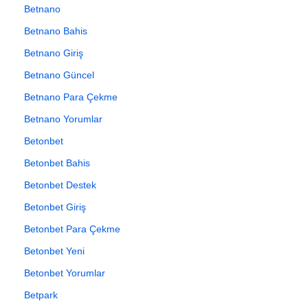
Betnano
Betnano Bahis
Betnano Giriş
Betnano Güncel
Betnano Para Çekme
Betnano Yorumlar
Betonbet
Betonbet Bahis
Betonbet Destek
Betonbet Giriş
Betonbet Para Çekme
Betonbet Yeni
Betonbet Yorumlar
Betpark