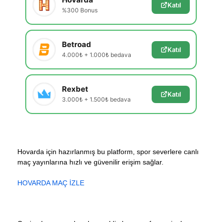
Katıl
%300 Bonus
Betroad
Katıl
4.000₺ + 1.000₺ bedava
Rexbet
Katıl
3.000₺ + 1.500₺ bedava
Hovarda için hazırlanmış bu platform, spor severlere canlı
maç yayınlarına hızlı ve güvenilir erişim sağlar.
HOVARDA MAÇ İZLE