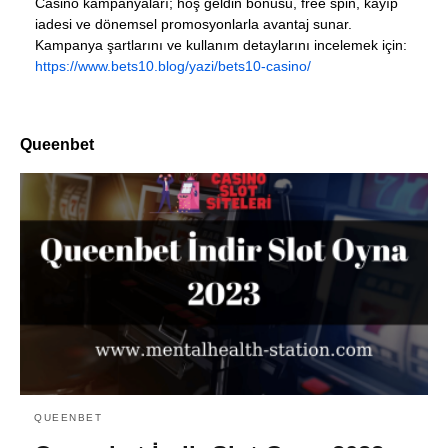
Casino kampanyaları; hoş geldin bonusu, free spin, kayıp
iadesi ve dönemsel promosyonlarla avantaj sunar.
Kampanya şartlarını ve kullanım detaylarını incelemek için:
https://www.bets10.blog/yazi/bets10-casino/
Queenbet
QUEENBET