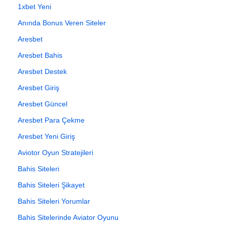
1xbet Yeni
Anında Bonus Veren Siteler
Aresbet
Aresbet Bahis
Aresbet Destek
Aresbet Giriş
Aresbet Güncel
Aresbet Para Çekme
Aresbet Yeni Giriş
Aviotor Oyun Stratejileri
Bahis Siteleri
Bahis Siteleri Şikayet
Bahis Siteleri Yorumlar
Bahis Sitelerinde Aviator Oyunu