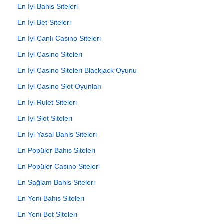
En İyi Bahis Siteleri
En İyi Bet Siteleri
En İyi Canlı Casino Siteleri
En İyi Casino Siteleri
En İyi Casino Siteleri Blackjack Oyunu
En İyi Casino Slot Oyunları
En İyi Rulet Siteleri
En İyi Slot Siteleri
En İyi Yasal Bahis Siteleri
En Popüler Bahis Siteleri
En Popüler Casino Siteleri
En Sağlam Bahis Siteleri
En Yeni Bahis Siteleri
En Yeni Bet Siteleri