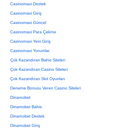
Casinomaxi Destek
Casinomaxi Giriş
Casinomaxi Güncel
Casinomaxi Para Çekme
Casinomaxi Yeni Giriş
Casinomaxi Yorumlar
Çok Kazandıran Bahis Siteleri
Çok Kazandıran Casino Siteleri
Çok Kazandıran Slot Oyunları
Deneme Bonusu Veren Casino Siteleri
Dinamobet
Dinamobet Bahis
Dinamobet Destek
Dinamobet Giriş