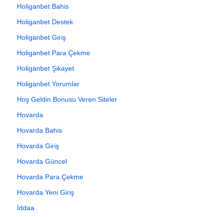
Holiganbet Bahis
Holiganbet Destek
Holiganbet Giriş
Holiganbet Para Çekme
Holiganbet Şikayet
Holiganbet Yorumlar
Hoş Geldin Bonusu Veren Siteler
Hovarda
Hovarda Bahis
Hovarda Giriş
Hovarda Güncel
Hovarda Para Çekme
Hovarda Yeni Giriş
İddaa