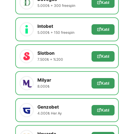
Katıl
5.000₺ + 300 freespin
Intobet
Katıl
5.000₺ + 150 freespin
Slotbon
Katıl
7.500₺ + %200
Milyar
Katıl
8.000₺
Genzobet
Katıl
4.000₺ Her Ay
Hovarda