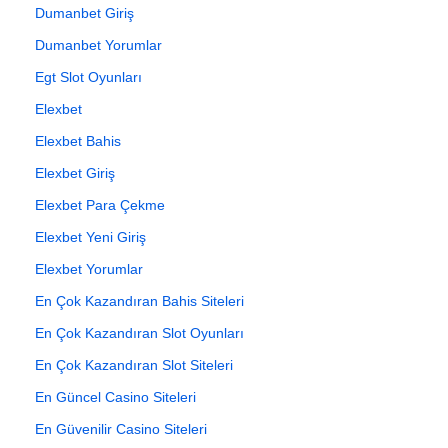
Dumanbet Giriş
Dumanbet Yorumlar
Egt Slot Oyunları
Elexbet
Elexbet Bahis
Elexbet Giriş
Elexbet Para Çekme
Elexbet Yeni Giriş
Elexbet Yorumlar
En Çok Kazandıran Bahis Siteleri
En Çok Kazandıran Slot Oyunları
En Çok Kazandıran Slot Siteleri
En Güncel Casino Siteleri
En Güvenilir Casino Siteleri