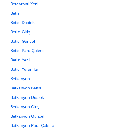
Betgaranti Yeni
Betist
Betist Destek
Betist Giriş
Betist Güncel
Betist Para Çekme
Betist Yeni
Betist Yorumlar
Betkanyon
Betkanyon Bahis
Betkanyon Destek
Betkanyon Giriş
Betkanyon Güncel
Betkanyon Para Çekme