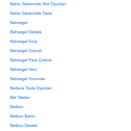
Bahis Sitelerinde Slot Oyunları
Bahis Sitelerinde Tavla
Bahsegel
Bahsegel Destek
Bahsegel Giriş
Bahsegel Güncel
Bahsegel Para Çekme
Bahsegel Yeni
Bahsegel Yorumlar
Bedava Tavla Oyunları
Bet Siteleri
Betboo
Betboo Bahis
Betboo Destek