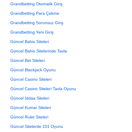
Grandbetting Otomatik Giriş
Grandbetting Para Çekme
Grandbetting Sorunsuz Giriş
Grandbetting Yeni Giriş
Güncel Bahis Siteleri
Güncel Bahis Sitelerinde Tavla
Güncel Bet Siteleri
Güncel Blackjack Oyunu
Güncel Casino Siteleri
Güncel Casino Siteleri Tavla Oyunu
Güncel İddaa Siteleri
Güncel Kumar Siteleri
Güncel Rulet Siteleri
Güncel Sitelerde 101 Oyunu