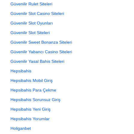
Güvenilir Rulet Siteleri
Güvenilir Slot Casino Siteleri
Güvenilir Slot Oyunları
Güvenilir Slot Siteleri
Güvenilir Sweet Bonanza Siteleri
Güvenilir Yabancı Casino Siteleri
Güvenilir Yasal Bahis Siteleri
Hepsibahis
Hepsibahis Mobil Giriş
Hepsibahis Para Çekme
Hepsibahis Sorunsuz Giriş
Hepsibahis Yeni Giriş
Hepsibahis Yorumlar
Holiganbet