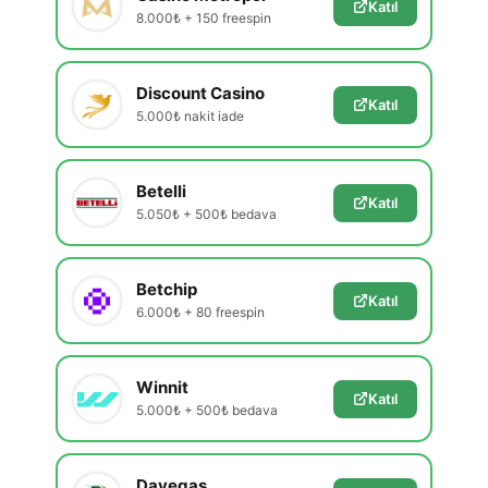
Katıl
8.000₺ + 150 freespin
Discount Casino
Katıl
5.000₺ nakit iade
Betelli
Katıl
5.050₺ + 500₺ bedava
Betchip
Katıl
6.000₺ + 80 freespin
Winnit
Katıl
5.000₺ + 500₺ bedava
Davegas