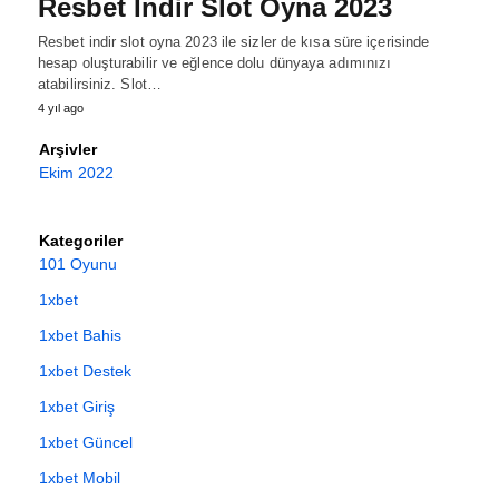
Resbet İndir Slot Oyna 2023
Resbet indir slot oyna 2023 ile sizler de kısa süre içerisinde
hesap oluşturabilir ve eğlence dolu dünyaya adımınızı
atabilirsiniz. Slot…
4 yıl ago
Arşivler
Ekim 2022
Kategoriler
101 Oyunu
1xbet
1xbet Bahis
1xbet Destek
1xbet Giriş
1xbet Güncel
1xbet Mobil