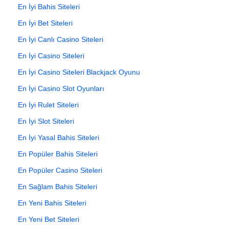
En İyi Bahis Siteleri
En İyi Bet Siteleri
En İyi Canlı Casino Siteleri
En İyi Casino Siteleri
En İyi Casino Siteleri Blackjack Oyunu
En İyi Casino Slot Oyunları
En İyi Rulet Siteleri
En İyi Slot Siteleri
En İyi Yasal Bahis Siteleri
En Popüler Bahis Siteleri
En Popüler Casino Siteleri
En Sağlam Bahis Siteleri
En Yeni Bahis Siteleri
En Yeni Bet Siteleri