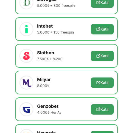
Katıl
5.000₺ + 300 freespin
Intobet
Katıl
5.000₺ + 150 freespin
Slotbon
Katıl
7.500₺ + %200
Milyar
Katıl
8.000₺
Genzobet
Katıl
4.000₺ Her Ay
Hovarda