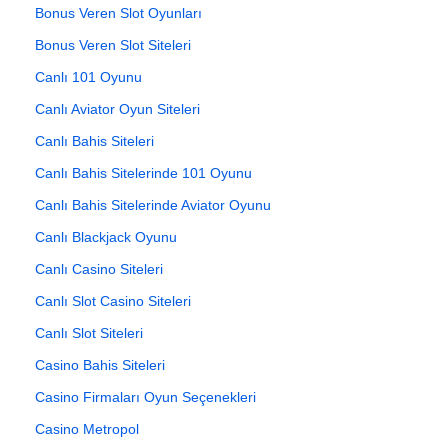
Bonus Veren Slot Oyunları
Bonus Veren Slot Siteleri
Canlı 101 Oyunu
Canlı Aviator Oyun Siteleri
Canlı Bahis Siteleri
Canlı Bahis Sitelerinde 101 Oyunu
Canlı Bahis Sitelerinde Aviator Oyunu
Canlı Blackjack Oyunu
Canlı Casino Siteleri
Canlı Slot Casino Siteleri
Canlı Slot Siteleri
Casino Bahis Siteleri
Casino Firmaları Oyun Seçenekleri
Casino Metropol