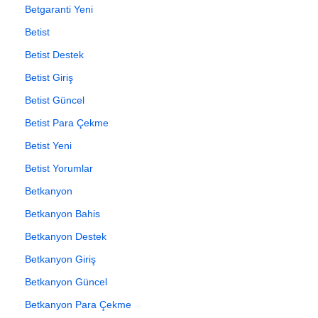
Betgaranti Yeni
Betist
Betist Destek
Betist Giriş
Betist Güncel
Betist Para Çekme
Betist Yeni
Betist Yorumlar
Betkanyon
Betkanyon Bahis
Betkanyon Destek
Betkanyon Giriş
Betkanyon Güncel
Betkanyon Para Çekme