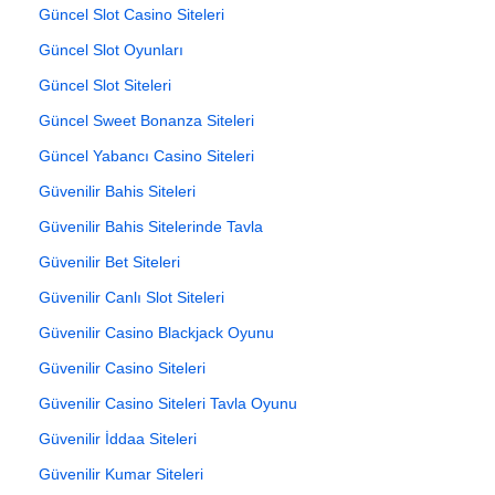
Güncel Slot Casino Siteleri
Güncel Slot Oyunları
Güncel Slot Siteleri
Güncel Sweet Bonanza Siteleri
Güncel Yabancı Casino Siteleri
Güvenilir Bahis Siteleri
Güvenilir Bahis Sitelerinde Tavla
Güvenilir Bet Siteleri
Güvenilir Canlı Slot Siteleri
Güvenilir Casino Blackjack Oyunu
Güvenilir Casino Siteleri
Güvenilir Casino Siteleri Tavla Oyunu
Güvenilir İddaa Siteleri
Güvenilir Kumar Siteleri