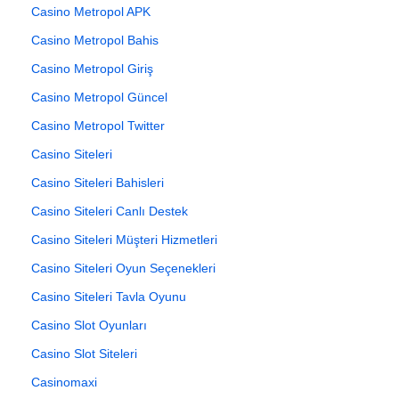
Casino Metropol APK
Casino Metropol Bahis
Casino Metropol Giriş
Casino Metropol Güncel
Casino Metropol Twitter
Casino Siteleri
Casino Siteleri Bahisleri
Casino Siteleri Canlı Destek
Casino Siteleri Müşteri Hizmetleri
Casino Siteleri Oyun Seçenekleri
Casino Siteleri Tavla Oyunu
Casino Slot Oyunları
Casino Slot Siteleri
Casinomaxi