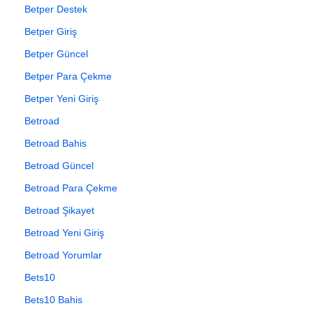
Betper Destek
Betper Giriş
Betper Güncel
Betper Para Çekme
Betper Yeni Giriş
Betroad
Betroad Bahis
Betroad Güncel
Betroad Para Çekme
Betroad Şikayet
Betroad Yeni Giriş
Betroad Yorumlar
Bets10
Bets10 Bahis