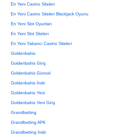
En Yeni Casino Siteleri
En Yeni Casino Siteleri Blackjack Oyunu
En Yeni Slot Oyunları
En Yeni Slot Siteleri
En Yeni Yabancı Casino Siteleri
Goldenbahis
Goldenbahis Giriş
Goldenbahis Güncel
Goldenbahis İndir
Goldenbahis Yeni
Goldenbahis Yeni Giriş
Grandbetting
Grandbetting APK
Grandbetting İndir