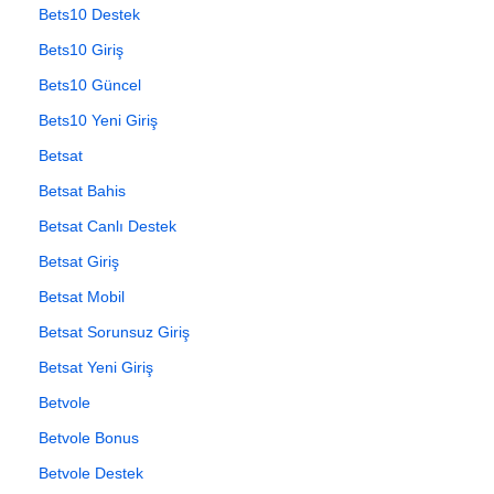
Bets10 Destek
Bets10 Giriş
Bets10 Güncel
Bets10 Yeni Giriş
Betsat
Betsat Bahis
Betsat Canlı Destek
Betsat Giriş
Betsat Mobil
Betsat Sorunsuz Giriş
Betsat Yeni Giriş
Betvole
Betvole Bonus
Betvole Destek