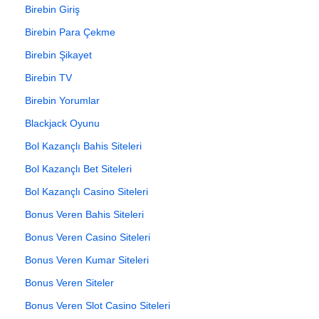
Birebin Giriş
Birebin Para Çekme
Birebin Şikayet
Birebin TV
Birebin Yorumlar
Blackjack Oyunu
Bol Kazançlı Bahis Siteleri
Bol Kazançlı Bet Siteleri
Bol Kazançlı Casino Siteleri
Bonus Veren Bahis Siteleri
Bonus Veren Casino Siteleri
Bonus Veren Kumar Siteleri
Bonus Veren Siteler
Bonus Veren Slot Casino Siteleri