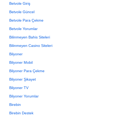
Betvole Giriş
Betvole Güncel
Betvole Para Çekme
Betvole Yorumlar
Bilinmeyen Bahis Siteleri
Bilinmeyen Casino Siteleri
Bilyoner
Bilyoner Mobil
Bilyoner Para Çekme
Bilyoner Şikayet
Bilyoner TV
Bilyoner Yorumlar
Birebin
Birebin Destek