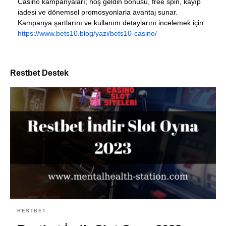
Casino kampanyaları; hoş geldin bonusu, free spin, kayıp
iadesi ve dönemsel promosyonlarla avantaj sunar.
Kampanya şartlarını ve kullanım detaylarını incelemek için:
https://www.bets10.blog/yazi/bets10-casino/
Restbet Destek
RESTBET