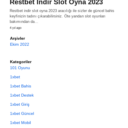
Restbet İndir Slot Oyna 2023
Restbet indir slot oyna 2023 aracılığı ile sizler de güncel bahis
keyfinizin tadını çıkarabilirsiniz. Öte yandan slot oyunları
bakımından da…
4 yıl ago
Arşivler
Ekim 2022
Kategoriler
101 Oyunu
1xbet
1xbet Bahis
1xbet Destek
1xbet Giriş
1xbet Güncel
1xbet Mobil