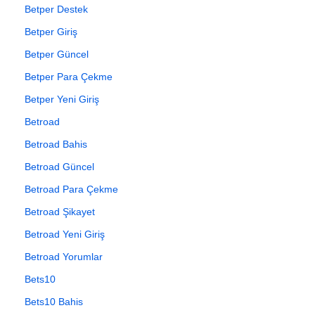
Betper Destek
Betper Giriş
Betper Güncel
Betper Para Çekme
Betper Yeni Giriş
Betroad
Betroad Bahis
Betroad Güncel
Betroad Para Çekme
Betroad Şikayet
Betroad Yeni Giriş
Betroad Yorumlar
Bets10
Bets10 Bahis