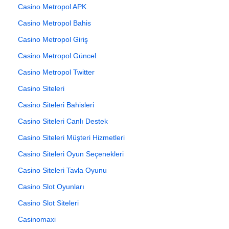
Casino Metropol APK
Casino Metropol Bahis
Casino Metropol Giriş
Casino Metropol Güncel
Casino Metropol Twitter
Casino Siteleri
Casino Siteleri Bahisleri
Casino Siteleri Canlı Destek
Casino Siteleri Müşteri Hizmetleri
Casino Siteleri Oyun Seçenekleri
Casino Siteleri Tavla Oyunu
Casino Slot Oyunları
Casino Slot Siteleri
Casinomaxi