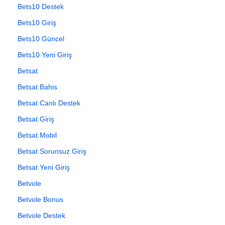
Bets10 Destek
Bets10 Giriş
Bets10 Güncel
Bets10 Yeni Giriş
Betsat
Betsat Bahis
Betsat Canlı Destek
Betsat Giriş
Betsat Mobil
Betsat Sorunsuz Giriş
Betsat Yeni Giriş
Betvole
Betvole Bonus
Betvole Destek