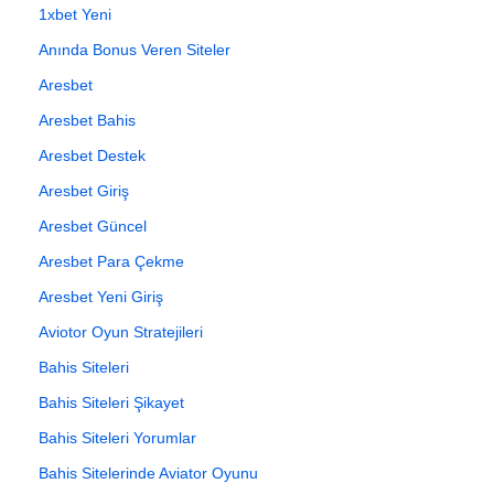
1xbet Yeni
Anında Bonus Veren Siteler
Aresbet
Aresbet Bahis
Aresbet Destek
Aresbet Giriş
Aresbet Güncel
Aresbet Para Çekme
Aresbet Yeni Giriş
Aviotor Oyun Stratejileri
Bahis Siteleri
Bahis Siteleri Şikayet
Bahis Siteleri Yorumlar
Bahis Sitelerinde Aviator Oyunu