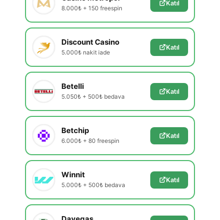
Katıl
8.000₺ + 150 freespin
Discount Casino
Katıl
5.000₺ nakit iade
Betelli
Katıl
5.050₺ + 500₺ bedava
Betchip
Katıl
6.000₺ + 80 freespin
Winnit
Katıl
5.000₺ + 500₺ bedava
Davegas