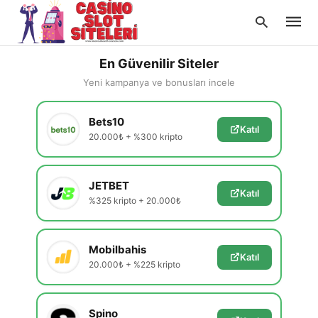
En Güvenilir Siteler
Yeni kampanya ve bonusları incele
Type
Bets10
your
Katıl
searc
20.000₺ + %300 kripto
query
and
hit
enter:
JETBET
Katıl
%325 kripto + 20.000₺
Mobilbahis
Katıl
20.000₺ + %225 kripto
Spino