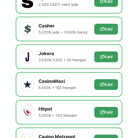
Katıl
2.000 USDT nakit iade
Casher
Katıl
5.000₺ iade + 1.000₺ risksiz
Jokera
Katıl
3.000₺ %200 + 50 freespin
CasinoMaxi
Katıl
6.500₺ + 150 freespin
Hitpot
Katıl
5.000₺ + 100 freespin
Casino Metropol