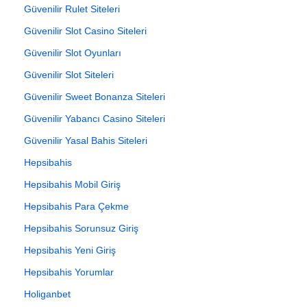
Güvenilir Rulet Siteleri
Güvenilir Slot Casino Siteleri
Güvenilir Slot Oyunları
Güvenilir Slot Siteleri
Güvenilir Sweet Bonanza Siteleri
Güvenilir Yabancı Casino Siteleri
Güvenilir Yasal Bahis Siteleri
Hepsibahis
Hepsibahis Mobil Giriş
Hepsibahis Para Çekme
Hepsibahis Sorunsuz Giriş
Hepsibahis Yeni Giriş
Hepsibahis Yorumlar
Holiganbet