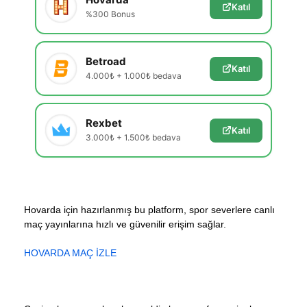
Katıl
%300 Bonus
Betroad
Katıl
4.000₺ + 1.000₺ bedava
Rexbet
Katıl
3.000₺ + 1.500₺ bedava
Hovarda için hazırlanmış bu platform, spor severlere canlı
maç yayınlarına hızlı ve güvenilir erişim sağlar.
HOVARDA MAÇ İZLE