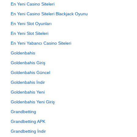
En Yeni Casino Siteleri
En Yeni Casino Siteleri Blackjack Oyunu
En Yeni Slot Oyunları
En Yeni Slot Siteleri
En Yeni Yabancı Casino Siteleri
Goldenbahis
Goldenbahis Giriş
Goldenbahis Güncel
Goldenbahis İndir
Goldenbahis Yeni
Goldenbahis Yeni Giriş
Grandbetting
Grandbetting APK
Grandbetting İndir