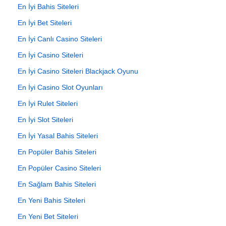
En İyi Bahis Siteleri
En İyi Bet Siteleri
En İyi Canlı Casino Siteleri
En İyi Casino Siteleri
En İyi Casino Siteleri Blackjack Oyunu
En İyi Casino Slot Oyunları
En İyi Rulet Siteleri
En İyi Slot Siteleri
En İyi Yasal Bahis Siteleri
En Popüler Bahis Siteleri
En Popüler Casino Siteleri
En Sağlam Bahis Siteleri
En Yeni Bahis Siteleri
En Yeni Bet Siteleri