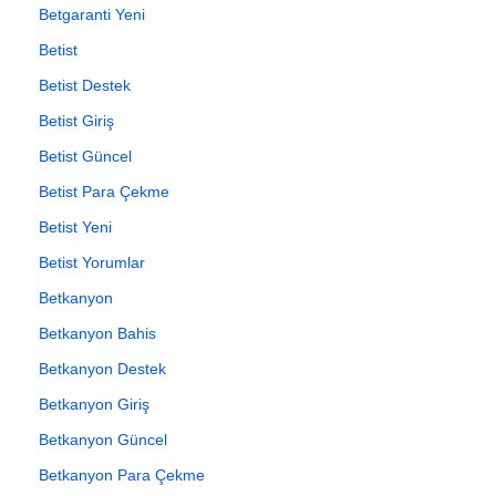
Betgaranti Yeni
Betist
Betist Destek
Betist Giriş
Betist Güncel
Betist Para Çekme
Betist Yeni
Betist Yorumlar
Betkanyon
Betkanyon Bahis
Betkanyon Destek
Betkanyon Giriş
Betkanyon Güncel
Betkanyon Para Çekme