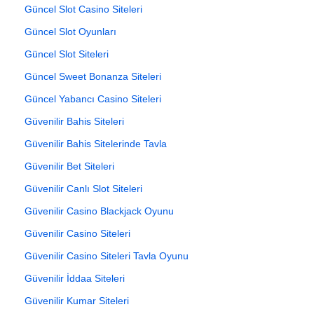
Güncel Slot Casino Siteleri
Güncel Slot Oyunları
Güncel Slot Siteleri
Güncel Sweet Bonanza Siteleri
Güncel Yabancı Casino Siteleri
Güvenilir Bahis Siteleri
Güvenilir Bahis Sitelerinde Tavla
Güvenilir Bet Siteleri
Güvenilir Canlı Slot Siteleri
Güvenilir Casino Blackjack Oyunu
Güvenilir Casino Siteleri
Güvenilir Casino Siteleri Tavla Oyunu
Güvenilir İddaa Siteleri
Güvenilir Kumar Siteleri