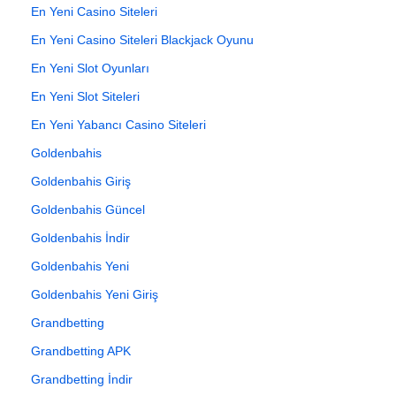
En Yeni Casino Siteleri
En Yeni Casino Siteleri Blackjack Oyunu
En Yeni Slot Oyunları
En Yeni Slot Siteleri
En Yeni Yabancı Casino Siteleri
Goldenbahis
Goldenbahis Giriş
Goldenbahis Güncel
Goldenbahis İndir
Goldenbahis Yeni
Goldenbahis Yeni Giriş
Grandbetting
Grandbetting APK
Grandbetting İndir