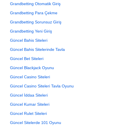
Grandbetting Otomatik Giriş
Grandbetting Para Çekme
Grandbetting Sorunsuz Giriş
Grandbetting Yeni Giriş
Güncel Bahis Siteleri
Güncel Bahis Sitelerinde Tavla
Güncel Bet Siteleri
Güncel Blackjack Oyunu
Güncel Casino Siteleri
Güncel Casino Siteleri Tavla Oyunu
Güncel İddaa Siteleri
Güncel Kumar Siteleri
Güncel Rulet Siteleri
Güncel Sitelerde 101 Oyunu