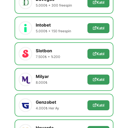
Katıl
5.000₺ + 300 freespin
Intobet
Katıl
5.000₺ + 150 freespin
Slotbon
Katıl
7.500₺ + %200
Milyar
Katıl
8.000₺
Genzobet
Katıl
4.000₺ Her Ay
Hovarda