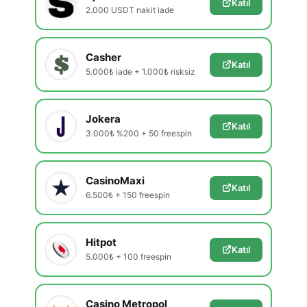
Katıl
2.000 USDT nakit iade
Casher
Katıl
5.000₺ iade + 1.000₺ risksiz
Jokera
Katıl
3.000₺ %200 + 50 freespin
CasinoMaxi
Katıl
6.500₺ + 150 freespin
Hitpot
Katıl
5.000₺ + 100 freespin
Casino Metropol