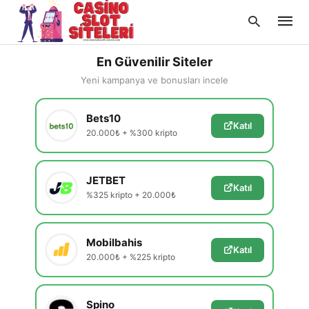
En Güvenilir Siteler
Yeni kampanya ve bonusları incele
Type
Bets10
your
Katıl
searc
20.000₺ + %300 kripto
query
and
hit
enter:
JETBET
Katıl
%325 kripto + 20.000₺
Mobilbahis
Katıl
20.000₺ + %225 kripto
Spino