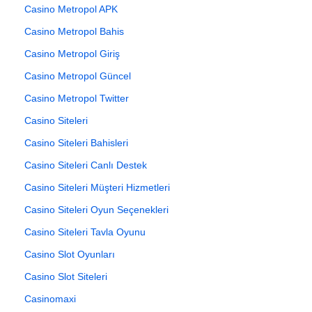
Casino Metropol APK
Casino Metropol Bahis
Casino Metropol Giriş
Casino Metropol Güncel
Casino Metropol Twitter
Casino Siteleri
Casino Siteleri Bahisleri
Casino Siteleri Canlı Destek
Casino Siteleri Müşteri Hizmetleri
Casino Siteleri Oyun Seçenekleri
Casino Siteleri Tavla Oyunu
Casino Slot Oyunları
Casino Slot Siteleri
Casinomaxi