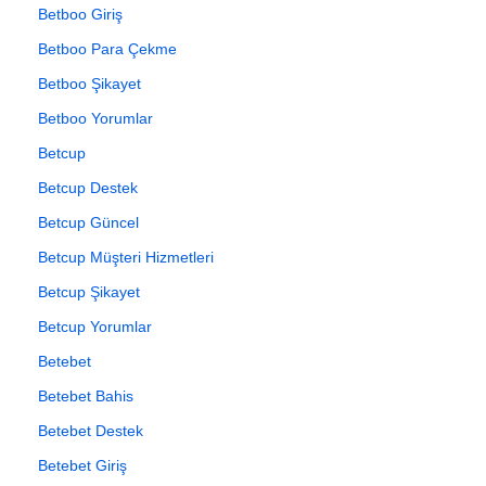
Betboo Giriş
Betboo Para Çekme
Betboo Şikayet
Betboo Yorumlar
Betcup
Betcup Destek
Betcup Güncel
Betcup Müşteri Hizmetleri
Betcup Şikayet
Betcup Yorumlar
Betebet
Betebet Bahis
Betebet Destek
Betebet Giriş