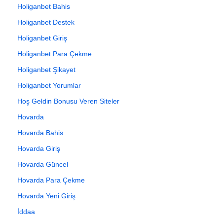
Holiganbet Bahis
Holiganbet Destek
Holiganbet Giriş
Holiganbet Para Çekme
Holiganbet Şikayet
Holiganbet Yorumlar
Hoş Geldin Bonusu Veren Siteler
Hovarda
Hovarda Bahis
Hovarda Giriş
Hovarda Güncel
Hovarda Para Çekme
Hovarda Yeni Giriş
İddaa