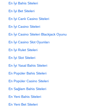
En İyi Bahis Siteleri
En İyi Bet Siteleri
En İyi Canlı Casino Siteleri
En İyi Casino Siteleri
En İyi Casino Siteleri Blackjack Oyunu
En İyi Casino Slot Oyunları
En İyi Rulet Siteleri
En İyi Slot Siteleri
En İyi Yasal Bahis Siteleri
En Popüler Bahis Siteleri
En Popüler Casino Siteleri
En Sağlam Bahis Siteleri
En Yeni Bahis Siteleri
En Yeni Bet Siteleri