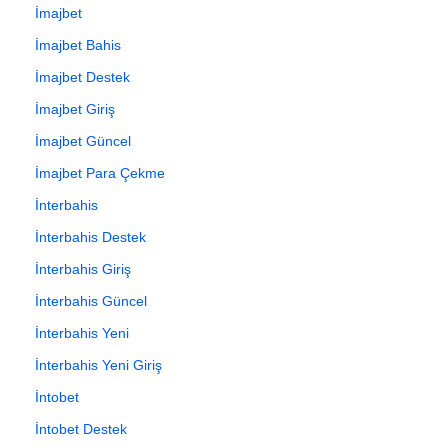
İmajbet
İmajbet Bahis
İmajbet Destek
İmajbet Giriş
İmajbet Güncel
İmajbet Para Çekme
İnterbahis
İnterbahis Destek
İnterbahis Giriş
İnterbahis Güncel
İnterbahis Yeni
İnterbahis Yeni Giriş
İntobet
İntobet Destek