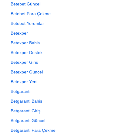
Betebet Güncel
Betebet Para Çekme
Betebet Yorumlar
Betexper
Betexper Bahis
Betexper Destek
Betexper Giriş
Betexper Güncel
Betexper Yeni
Betgaranti
Betgaranti Bahis
Betgaranti Giriş
Betgaranti Güncel
Betgaranti Para Çekme