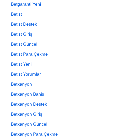
Betgaranti Yeni
Betist
Betist Destek
Betist Giriş
Betist Güncel
Betist Para Çekme
Betist Yeni
Betist Yorumlar
Betkanyon
Betkanyon Bahis
Betkanyon Destek
Betkanyon Giriş
Betkanyon Güncel
Betkanyon Para Çekme