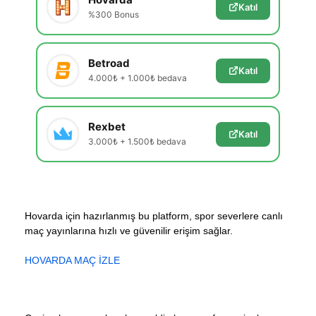
Katıl
%300 Bonus
Betroad
Katıl
4.000₺ + 1.000₺ bedava
Rexbet
Katıl
3.000₺ + 1.500₺ bedava
Hovarda için hazırlanmış bu platform, spor severlere canlı
maç yayınlarına hızlı ve güvenilir erişim sağlar.
HOVARDA MAÇ İZLE