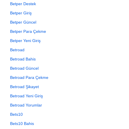
Betper Destek
Betper Giriş
Betper Güncel
Betper Para Çekme
Betper Yeni Giriş
Betroad
Betroad Bahis
Betroad Güncel
Betroad Para Çekme
Betroad Şikayet
Betroad Yeni Giriş
Betroad Yorumlar
Bets10
Bets10 Bahis