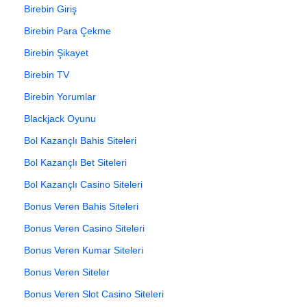
Birebin Giriş
Birebin Para Çekme
Birebin Şikayet
Birebin TV
Birebin Yorumlar
Blackjack Oyunu
Bol Kazançlı Bahis Siteleri
Bol Kazançlı Bet Siteleri
Bol Kazançlı Casino Siteleri
Bonus Veren Bahis Siteleri
Bonus Veren Casino Siteleri
Bonus Veren Kumar Siteleri
Bonus Veren Siteler
Bonus Veren Slot Casino Siteleri