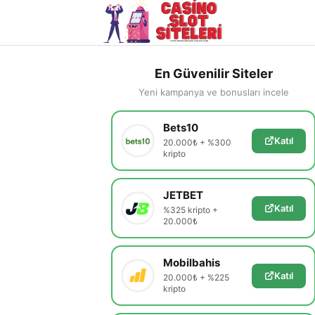
En Güvenilir Siteler
Yeni kampanya ve bonusları incele
Bets10
Katıl
20.000₺ + %300
kripto
JETBET
Katıl
%325 kripto +
20.000₺
Mobilbahis
Katıl
20.000₺ + %225
kripto