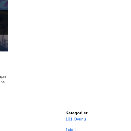
için
yna
Kategoriler
101 Oyunu
1xbet