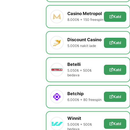
Casino Metropol
Katıl
8.000₺ + 150 freespin
Discount Casino
Katıl
5.000₺ nakit iade
Betelli
Katıl
5.050₺ + 500₺
bedava
Betchip
Katıl
6.000₺ + 80 freespin
Winnit
Katıl
5.000₺ + 500₺
bedava