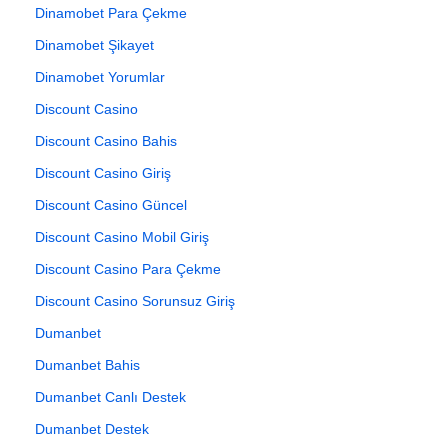
Dinamobet Para Çekme
Dinamobet Şikayet
Dinamobet Yorumlar
Discount Casino
Discount Casino Bahis
Discount Casino Giriş
Discount Casino Güncel
Discount Casino Mobil Giriş
Discount Casino Para Çekme
Discount Casino Sorunsuz Giriş
Dumanbet
Dumanbet Bahis
Dumanbet Canlı Destek
Dumanbet Destek