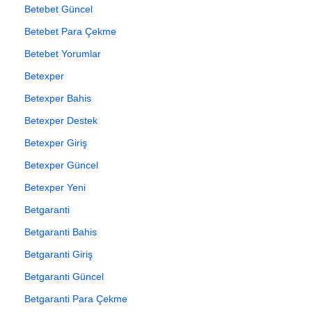
Betebet Güncel
Betebet Para Çekme
Betebet Yorumlar
Betexper
Betexper Bahis
Betexper Destek
Betexper Giriş
Betexper Güncel
Betexper Yeni
Betgaranti
Betgaranti Bahis
Betgaranti Giriş
Betgaranti Güncel
Betgaranti Para Çekme