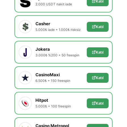
Katıl
2.000 USDT nakit iade
Casher
Katıl
5.000₺ iade + 1.000₺ risksiz
Jokera
Katıl
3.000₺ %200 + 50 freespin
CasinoMaxi
Katıl
6.500₺ + 150 freespin
Hitpot
Katıl
5.000₺ + 100 freespin
Casino Metropol