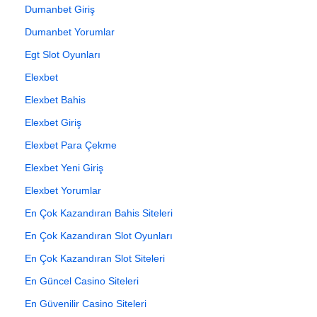
Dumanbet Giriş
Dumanbet Yorumlar
Egt Slot Oyunları
Elexbet
Elexbet Bahis
Elexbet Giriş
Elexbet Para Çekme
Elexbet Yeni Giriş
Elexbet Yorumlar
En Çok Kazandıran Bahis Siteleri
En Çok Kazandıran Slot Oyunları
En Çok Kazandıran Slot Siteleri
En Güncel Casino Siteleri
En Güvenilir Casino Siteleri