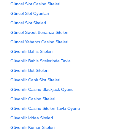
Güncel Slot Casino Siteleri
Güncel Slot Oyunları
Güncel Slot Siteleri
Güncel Sweet Bonanza Siteleri
Güncel Yabancı Casino Siteleri
Güvenilir Bahis Siteleri
Güvenilir Bahis Sitelerinde Tavla
Güvenilir Bet Siteleri
Güvenilir Canlı Slot Siteleri
Güvenilir Casino Blackjack Oyunu
Güvenilir Casino Siteleri
Güvenilir Casino Siteleri Tavla Oyunu
Güvenilir İddaa Siteleri
Güvenilir Kumar Siteleri