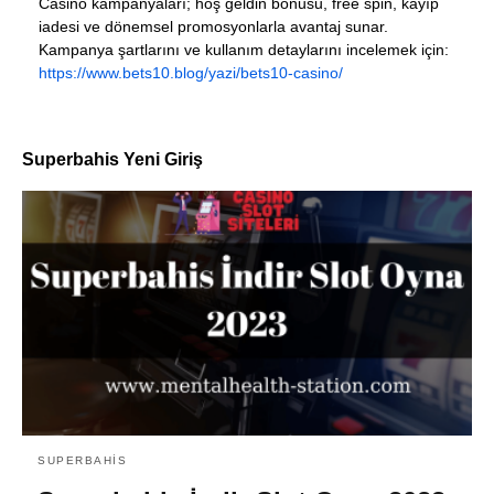
Casino kampanyaları; hoş geldin bonusu, free spin, kayıp
iadesi ve dönemsel promosyonlarla avantaj sunar.
Kampanya şartlarını ve kullanım detaylarını incelemek için:
https://www.bets10.blog/yazi/bets10-casino/
Superbahis Yeni Giriş
SUPERBAHIS