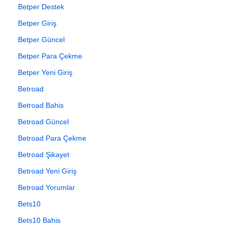
Betper Destek
Betper Giriş
Betper Güncel
Betper Para Çekme
Betper Yeni Giriş
Betroad
Betroad Bahis
Betroad Güncel
Betroad Para Çekme
Betroad Şikayet
Betroad Yeni Giriş
Betroad Yorumlar
Bets10
Bets10 Bahis