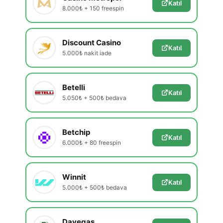
Katıl
8.000₺ + 150 freespin
Discount Casino
Katıl
5.000₺ nakit iade
Betelli
Katıl
5.050₺ + 500₺ bedava
Betchip
Katıl
6.000₺ + 80 freespin
Winnit
Katıl
5.000₺ + 500₺ bedava
Davegas