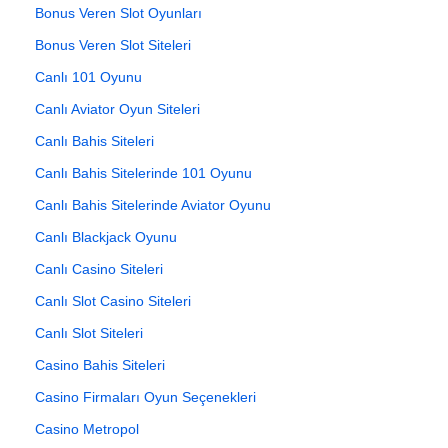
Bonus Veren Slot Oyunları
Bonus Veren Slot Siteleri
Canlı 101 Oyunu
Canlı Aviator Oyun Siteleri
Canlı Bahis Siteleri
Canlı Bahis Sitelerinde 101 Oyunu
Canlı Bahis Sitelerinde Aviator Oyunu
Canlı Blackjack Oyunu
Canlı Casino Siteleri
Canlı Slot Casino Siteleri
Canlı Slot Siteleri
Casino Bahis Siteleri
Casino Firmaları Oyun Seçenekleri
Casino Metropol