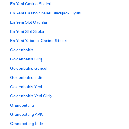
En Yeni Casino Siteleri
En Yeni Casino Siteleri Blackjack Oyunu
En Yeni Slot Oyunları
En Yeni Slot Siteleri
En Yeni Yabancı Casino Siteleri
Goldenbahis
Goldenbahis Giriş
Goldenbahis Güncel
Goldenbahis İndir
Goldenbahis Yeni
Goldenbahis Yeni Giriş
Grandbetting
Grandbetting APK
Grandbetting İndir