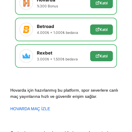
Katıl
%300 Bonus
Betroad
Katıl
4.000₺ + 1.000₺ bedava
Rexbet
Katıl
3.000₺ + 1.500₺ bedava
Hovarda için hazırlanmış bu platform, spor severlere canlı
maç yayınlarına hızlı ve güvenilir erişim sağlar.
HOVARDA MAÇ İZLE