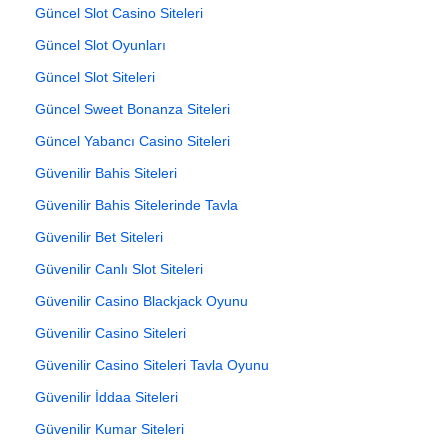
Güncel Slot Casino Siteleri
Güncel Slot Oyunları
Güncel Slot Siteleri
Güncel Sweet Bonanza Siteleri
Güncel Yabancı Casino Siteleri
Güvenilir Bahis Siteleri
Güvenilir Bahis Sitelerinde Tavla
Güvenilir Bet Siteleri
Güvenilir Canlı Slot Siteleri
Güvenilir Casino Blackjack Oyunu
Güvenilir Casino Siteleri
Güvenilir Casino Siteleri Tavla Oyunu
Güvenilir İddaa Siteleri
Güvenilir Kumar Siteleri