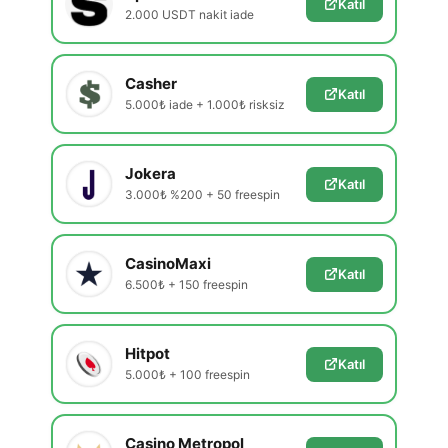
Katıl
2.000 USDT nakit iade
Casher
Katıl
5.000₺ iade + 1.000₺ risksiz
Jokera
Katıl
3.000₺ %200 + 50 freespin
CasinoMaxi
Katıl
6.500₺ + 150 freespin
Hitpot
Katıl
5.000₺ + 100 freespin
Casino Metropol