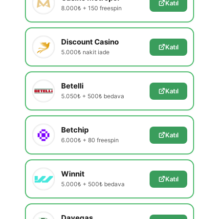
Katıl
8.000₺ + 150 freespin
Discount Casino
Katıl
5.000₺ nakit iade
Betelli
Katıl
5.050₺ + 500₺ bedava
Betchip
Katıl
6.000₺ + 80 freespin
Winnit
Katıl
5.000₺ + 500₺ bedava
Davegas