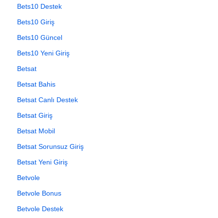
Bets10 Destek
Bets10 Giriş
Bets10 Güncel
Bets10 Yeni Giriş
Betsat
Betsat Bahis
Betsat Canlı Destek
Betsat Giriş
Betsat Mobil
Betsat Sorunsuz Giriş
Betsat Yeni Giriş
Betvole
Betvole Bonus
Betvole Destek