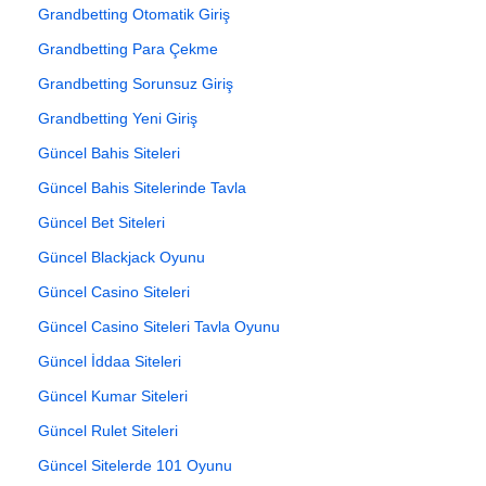
Grandbetting Otomatik Giriş
Grandbetting Para Çekme
Grandbetting Sorunsuz Giriş
Grandbetting Yeni Giriş
Güncel Bahis Siteleri
Güncel Bahis Sitelerinde Tavla
Güncel Bet Siteleri
Güncel Blackjack Oyunu
Güncel Casino Siteleri
Güncel Casino Siteleri Tavla Oyunu
Güncel İddaa Siteleri
Güncel Kumar Siteleri
Güncel Rulet Siteleri
Güncel Sitelerde 101 Oyunu