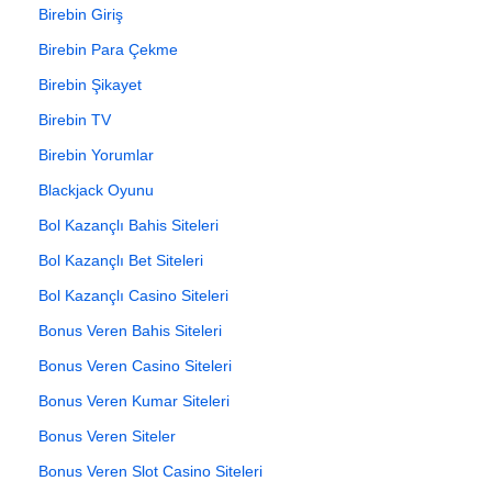
Birebin Giriş
Birebin Para Çekme
Birebin Şikayet
Birebin TV
Birebin Yorumlar
Blackjack Oyunu
Bol Kazançlı Bahis Siteleri
Bol Kazançlı Bet Siteleri
Bol Kazançlı Casino Siteleri
Bonus Veren Bahis Siteleri
Bonus Veren Casino Siteleri
Bonus Veren Kumar Siteleri
Bonus Veren Siteler
Bonus Veren Slot Casino Siteleri