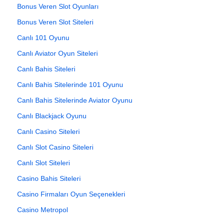
Bonus Veren Slot Oyunları
Bonus Veren Slot Siteleri
Canlı 101 Oyunu
Canlı Aviator Oyun Siteleri
Canlı Bahis Siteleri
Canlı Bahis Sitelerinde 101 Oyunu
Canlı Bahis Sitelerinde Aviator Oyunu
Canlı Blackjack Oyunu
Canlı Casino Siteleri
Canlı Slot Casino Siteleri
Canlı Slot Siteleri
Casino Bahis Siteleri
Casino Firmaları Oyun Seçenekleri
Casino Metropol