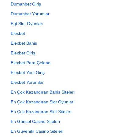
Dumanbet Giriş
Dumanbet Yorumlar
Egt Slot Oyunları
Elexbet
Elexbet Bahis
Elexbet Giriş
Elexbet Para Çekme
Elexbet Yeni Giriş
Elexbet Yorumlar
En Çok Kazandıran Bahis Siteleri
En Çok Kazandıran Slot Oyunları
En Çok Kazandıran Slot Siteleri
En Güncel Casino Siteleri
En Güvenilir Casino Siteleri