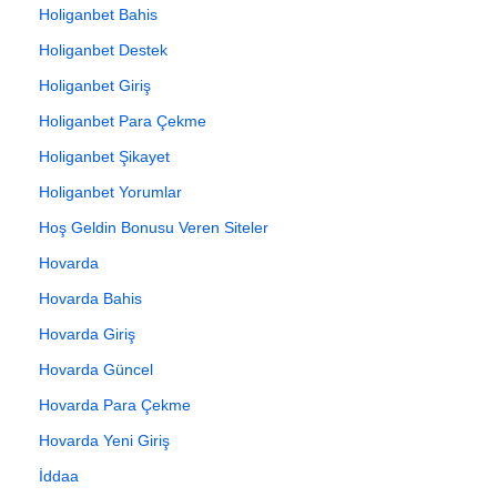
Holiganbet Bahis
Holiganbet Destek
Holiganbet Giriş
Holiganbet Para Çekme
Holiganbet Şikayet
Holiganbet Yorumlar
Hoş Geldin Bonusu Veren Siteler
Hovarda
Hovarda Bahis
Hovarda Giriş
Hovarda Güncel
Hovarda Para Çekme
Hovarda Yeni Giriş
İddaa