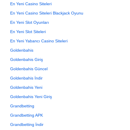
En Yeni Casino Siteleri
En Yeni Casino Siteleri Blackjack Oyunu
En Yeni Slot Oyunları
En Yeni Slot Siteleri
En Yeni Yabancı Casino Siteleri
Goldenbahis
Goldenbahis Giriş
Goldenbahis Güncel
Goldenbahis İndir
Goldenbahis Yeni
Goldenbahis Yeni Giriş
Grandbetting
Grandbetting APK
Grandbetting İndir