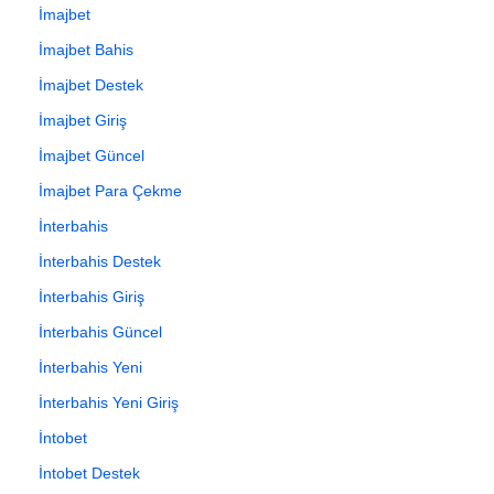
İmajbet
İmajbet Bahis
İmajbet Destek
İmajbet Giriş
İmajbet Güncel
İmajbet Para Çekme
İnterbahis
İnterbahis Destek
İnterbahis Giriş
İnterbahis Güncel
İnterbahis Yeni
İnterbahis Yeni Giriş
İntobet
İntobet Destek