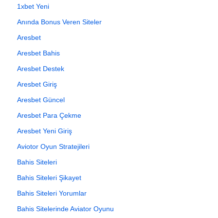
1xbet Yeni
Anında Bonus Veren Siteler
Aresbet
Aresbet Bahis
Aresbet Destek
Aresbet Giriş
Aresbet Güncel
Aresbet Para Çekme
Aresbet Yeni Giriş
Aviotor Oyun Stratejileri
Bahis Siteleri
Bahis Siteleri Şikayet
Bahis Siteleri Yorumlar
Bahis Sitelerinde Aviator Oyunu