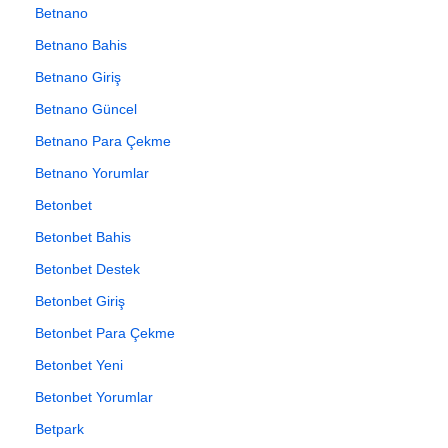
Betnano
Betnano Bahis
Betnano Giriş
Betnano Güncel
Betnano Para Çekme
Betnano Yorumlar
Betonbet
Betonbet Bahis
Betonbet Destek
Betonbet Giriş
Betonbet Para Çekme
Betonbet Yeni
Betonbet Yorumlar
Betpark