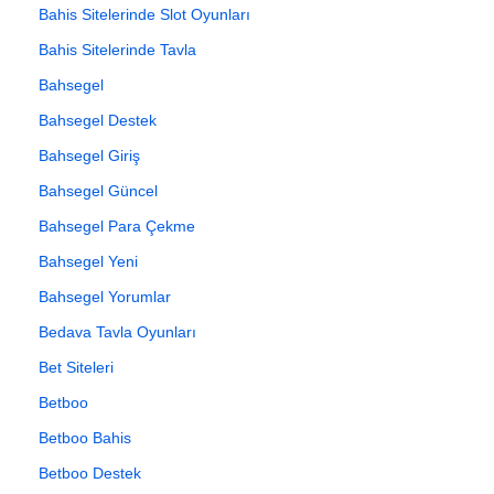
Bahis Sitelerinde Slot Oyunları
Bahis Sitelerinde Tavla
Bahsegel
Bahsegel Destek
Bahsegel Giriş
Bahsegel Güncel
Bahsegel Para Çekme
Bahsegel Yeni
Bahsegel Yorumlar
Bedava Tavla Oyunları
Bet Siteleri
Betboo
Betboo Bahis
Betboo Destek