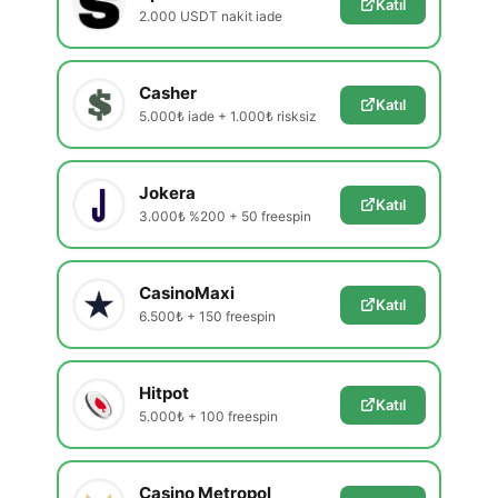
Katıl
2.000 USDT nakit iade
Casher
Katıl
5.000₺ iade + 1.000₺ risksiz
Jokera
Katıl
3.000₺ %200 + 50 freespin
CasinoMaxi
Katıl
6.500₺ + 150 freespin
Hitpot
Katıl
5.000₺ + 100 freespin
Casino Metropol