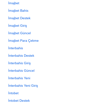
İmajbet
İmajbet Bahis
İmajbet Destek
İmajbet Giriş
İmajbet Güncel
İmajbet Para Çekme
İnterbahis
İnterbahis Destek
İnterbahis Giriş
İnterbahis Güncel
İnterbahis Yeni
İnterbahis Yeni Giriş
İntobet
İntobet Destek