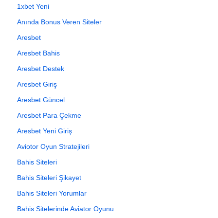
1xbet Yeni
Anında Bonus Veren Siteler
Aresbet
Aresbet Bahis
Aresbet Destek
Aresbet Giriş
Aresbet Güncel
Aresbet Para Çekme
Aresbet Yeni Giriş
Aviotor Oyun Stratejileri
Bahis Siteleri
Bahis Siteleri Şikayet
Bahis Siteleri Yorumlar
Bahis Sitelerinde Aviator Oyunu