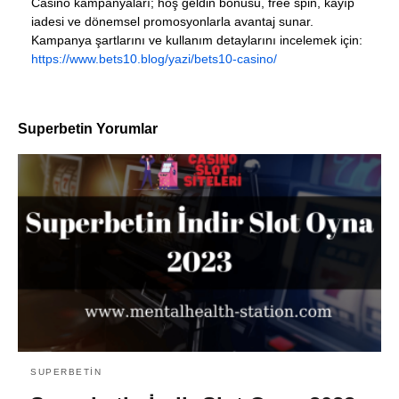
Casino kampanyaları; hoş geldin bonusu, free spin, kayıp
iadesi ve dönemsel promosyonlarla avantaj sunar.
Kampanya şartlarını ve kullanım detaylarını incelemek için:
https://www.bets10.blog/yazi/bets10-casino/
Superbetin Yorumlar
SUPERBETIN