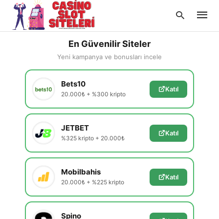
En Güvenilir Siteler
Yeni kampanya ve bonusları incele
Type
Bets10
your
Katıl
searc
20.000₺ + %300 kripto
query
and
hit
enter:
JETBET
Katıl
%325 kripto + 20.000₺
Mobilbahis
Katıl
20.000₺ + %225 kripto
Spino