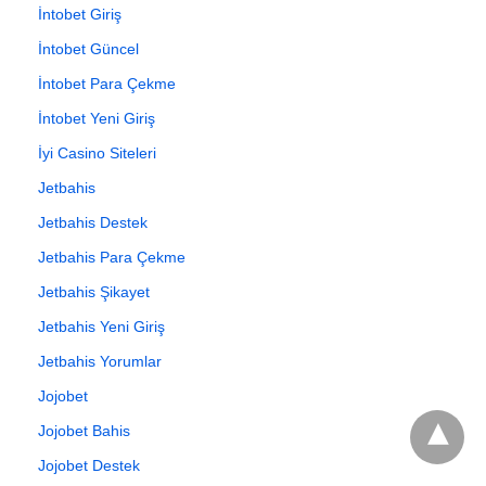
İntobet Giriş
İntobet Güncel
İntobet Para Çekme
İntobet Yeni Giriş
İyi Casino Siteleri
Jetbahis
Jetbahis Destek
Jetbahis Para Çekme
Jetbahis Şikayet
Jetbahis Yeni Giriş
Jetbahis Yorumlar
Jojobet
Jojobet Bahis
Jojobet Destek