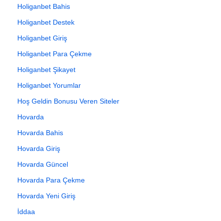
Holiganbet Bahis
Holiganbet Destek
Holiganbet Giriş
Holiganbet Para Çekme
Holiganbet Şikayet
Holiganbet Yorumlar
Hoş Geldin Bonusu Veren Siteler
Hovarda
Hovarda Bahis
Hovarda Giriş
Hovarda Güncel
Hovarda Para Çekme
Hovarda Yeni Giriş
İddaa