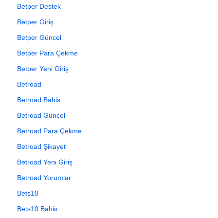
Betper Destek
Betper Giriş
Betper Güncel
Betper Para Çekme
Betper Yeni Giriş
Betroad
Betroad Bahis
Betroad Güncel
Betroad Para Çekme
Betroad Şikayet
Betroad Yeni Giriş
Betroad Yorumlar
Bets10
Bets10 Bahis