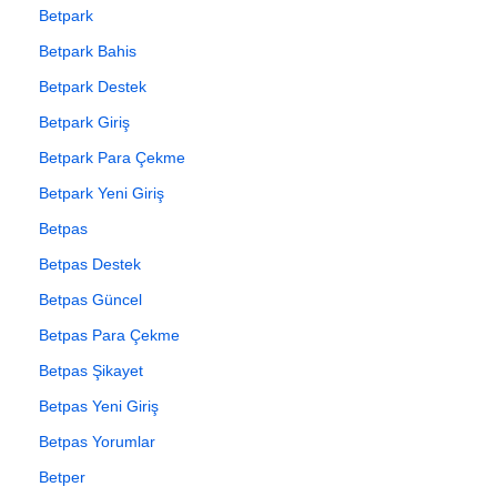
Betpark
Betpark Bahis
Betpark Destek
Betpark Giriş
Betpark Para Çekme
Betpark Yeni Giriş
Betpas
Betpas Destek
Betpas Güncel
Betpas Para Çekme
Betpas Şikayet
Betpas Yeni Giriş
Betpas Yorumlar
Betper