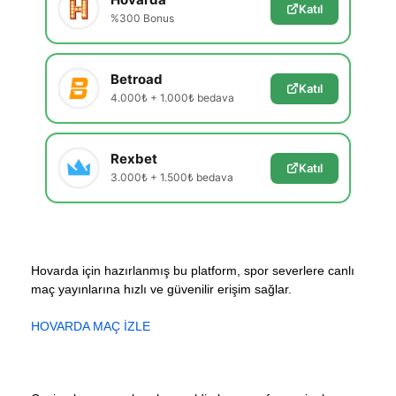
Katıl
%300 Bonus
Betroad
Katıl
4.000₺ + 1.000₺ bedava
Rexbet
Katıl
3.000₺ + 1.500₺ bedava
Hovarda için hazırlanmış bu platform, spor severlere canlı
maç yayınlarına hızlı ve güvenilir erişim sağlar.
HOVARDA MAÇ İZLE