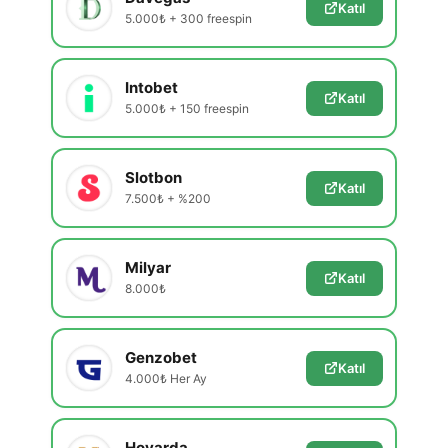
Katıl
5.000₺ + 300 freespin
Intobet
Katıl
5.000₺ + 150 freespin
Slotbon
Katıl
7.500₺ + %200
Milyar
Katıl
8.000₺
Genzobet
Katıl
4.000₺ Her Ay
Hovarda