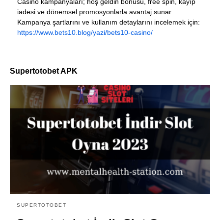
Casino kampanyaları; hoş geldin bonusu, free spin, kayıp
iadesi ve dönemsel promosyonlarla avantaj sunar.
Kampanya şartlarını ve kullanım detaylarını incelemek için:
https://www.bets10.blog/yazi/bets10-casino/
Supertotobet APK
SUPERTOTOBET