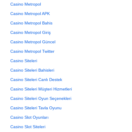
Casino Metropol
Casino Metropol APK
Casino Metropol Bahis
Casino Metropol Giriş
Casino Metropol Güncel
Casino Metropol Twitter
Casino Siteleri
Casino Siteleri Bahisleri
Casino Siteleri Canlı Destek
Casino Siteleri Müşteri Hizmetleri
Casino Siteleri Oyun Seçenekleri
Casino Siteleri Tavla Oyunu
Casino Slot Oyunları
Casino Slot Siteleri