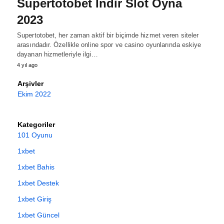
Supertotobet İndir Slot Oyna
2023
Supertotobet, her zaman aktif bir biçimde hizmet veren siteler
arasındadır. Özellikle online spor ve casino oyunlarında eskiye
dayanan hizmetleriyle ilgi…
4 yıl ago
Arşivler
Ekim 2022
Kategoriler
101 Oyunu
1xbet
1xbet Bahis
1xbet Destek
1xbet Giriş
1xbet Güncel