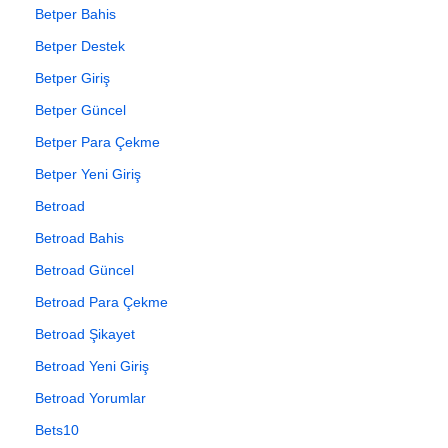
Betper Bahis
Betper Destek
Betper Giriş
Betper Güncel
Betper Para Çekme
Betper Yeni Giriş
Betroad
Betroad Bahis
Betroad Güncel
Betroad Para Çekme
Betroad Şikayet
Betroad Yeni Giriş
Betroad Yorumlar
Bets10