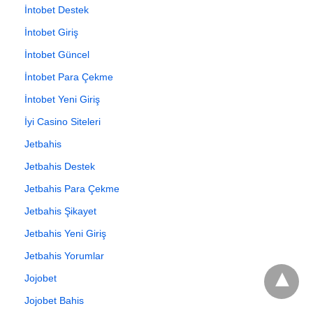
İntobet Destek
İntobet Giriş
İntobet Güncel
İntobet Para Çekme
İntobet Yeni Giriş
İyi Casino Siteleri
Jetbahis
Jetbahis Destek
Jetbahis Para Çekme
Jetbahis Şikayet
Jetbahis Yeni Giriş
Jetbahis Yorumlar
Jojobet
Jojobet Bahis