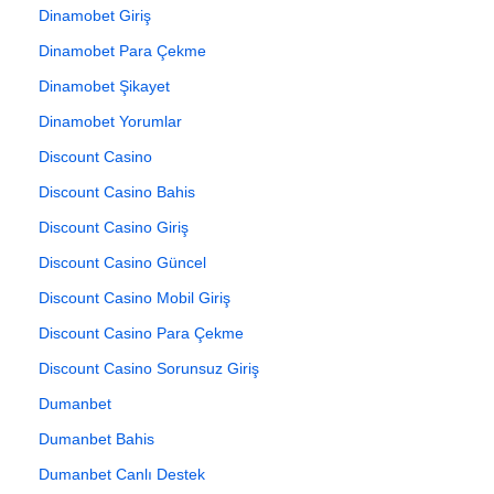
Dinamobet Giriş
Dinamobet Para Çekme
Dinamobet Şikayet
Dinamobet Yorumlar
Discount Casino
Discount Casino Bahis
Discount Casino Giriş
Discount Casino Güncel
Discount Casino Mobil Giriş
Discount Casino Para Çekme
Discount Casino Sorunsuz Giriş
Dumanbet
Dumanbet Bahis
Dumanbet Canlı Destek