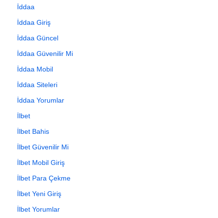
İddaa
İddaa Giriş
İddaa Güncel
İddaa Güvenilir Mi
İddaa Mobil
İddaa Siteleri
İddaa Yorumlar
İlbet
İlbet Bahis
İlbet Güvenilir Mi
İlbet Mobil Giriş
İlbet Para Çekme
İlbet Yeni Giriş
İlbet Yorumlar