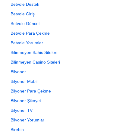
Betvole Destek
Betvole Giriş
Betvole Güncel
Betvole Para Çekme
Betvole Yorumlar
Bilinmeyen Bahis Siteleri
Bilinmeyen Casino Siteleri
Bilyoner
Bilyoner Mobil
Bilyoner Para Çekme
Bilyoner Şikayet
Bilyoner TV
Bilyoner Yorumlar
Birebin