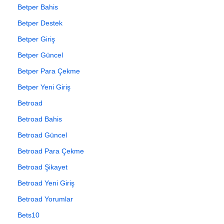
Betper Bahis
Betper Destek
Betper Giriş
Betper Güncel
Betper Para Çekme
Betper Yeni Giriş
Betroad
Betroad Bahis
Betroad Güncel
Betroad Para Çekme
Betroad Şikayet
Betroad Yeni Giriş
Betroad Yorumlar
Bets10