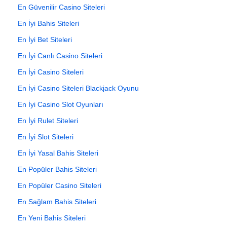
En Güvenilir Casino Siteleri
En İyi Bahis Siteleri
En İyi Bet Siteleri
En İyi Canlı Casino Siteleri
En İyi Casino Siteleri
En İyi Casino Siteleri Blackjack Oyunu
En İyi Casino Slot Oyunları
En İyi Rulet Siteleri
En İyi Slot Siteleri
En İyi Yasal Bahis Siteleri
En Popüler Bahis Siteleri
En Popüler Casino Siteleri
En Sağlam Bahis Siteleri
En Yeni Bahis Siteleri