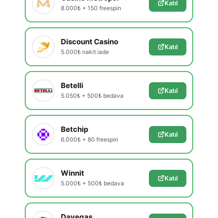
Katıl
8.000₺ + 150 freespin
Discount Casino
Katıl
5.000₺ nakit iade
Betelli
Katıl
5.050₺ + 500₺ bedava
Betchip
Katıl
6.000₺ + 80 freespin
Winnit
Katıl
5.000₺ + 500₺ bedava
Davegas