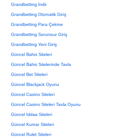
Grandbetting İndir
Grandbetting Otomatik Giriş
Grandbetting Para Çekme
Grandbetting Sorunsuz Giriş
Grandbetting Yeni Giriş
Güncel Bahis Siteleri
Güncel Bahis Sitelerinde Tavla
Güncel Bet Siteleri
Güncel Blackjack Oyunu
Güncel Casino Siteleri
Güncel Casino Siteleri Tavla Oyunu
Güncel İddaa Siteleri
Güncel Kumar Siteleri
Güncel Rulet Siteleri