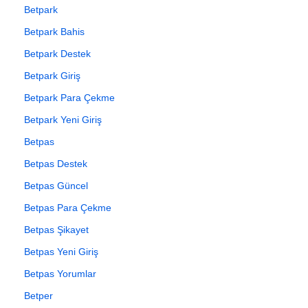
Betpark
Betpark Bahis
Betpark Destek
Betpark Giriş
Betpark Para Çekme
Betpark Yeni Giriş
Betpas
Betpas Destek
Betpas Güncel
Betpas Para Çekme
Betpas Şikayet
Betpas Yeni Giriş
Betpas Yorumlar
Betper