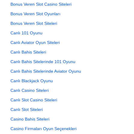
Bonus Veren Slot Casino Siteleri
Bonus Veren Slot Oyunları
Bonus Veren Slot Siteleri
Canlı 101 Oyunu
Canlı Aviator Oyun Siteleri
Canlı Bahis Siteleri
Canlı Bahis Sitelerinde 101 Oyunu
Canlı Bahis Sitelerinde Aviator Oyunu
Canlı Blackjack Oyunu
Canlı Casino Siteleri
Canlı Slot Casino Siteleri
Canlı Slot Siteleri
Casino Bahis Siteleri
Casino Firmaları Oyun Seçenekleri