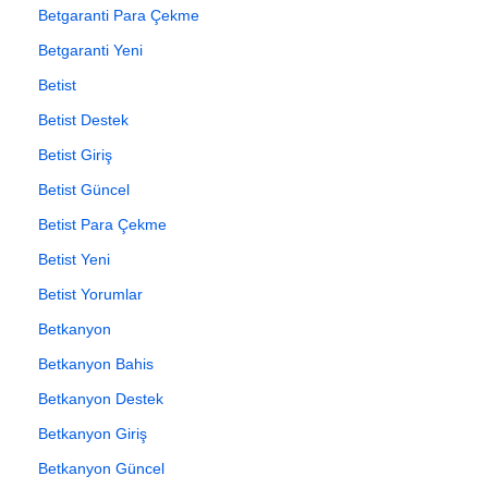
Betgaranti Para Çekme
Betgaranti Yeni
Betist
Betist Destek
Betist Giriş
Betist Güncel
Betist Para Çekme
Betist Yeni
Betist Yorumlar
Betkanyon
Betkanyon Bahis
Betkanyon Destek
Betkanyon Giriş
Betkanyon Güncel