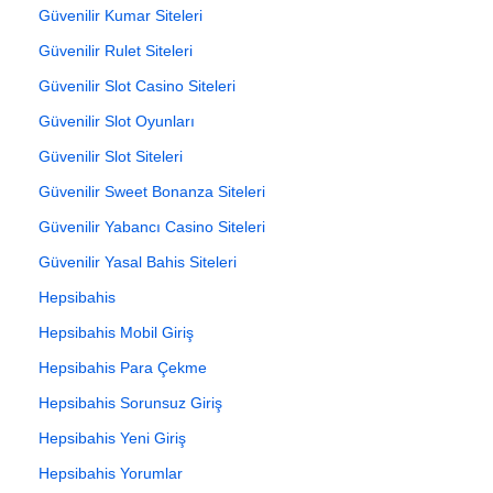
Güvenilir Kumar Siteleri
Güvenilir Rulet Siteleri
Güvenilir Slot Casino Siteleri
Güvenilir Slot Oyunları
Güvenilir Slot Siteleri
Güvenilir Sweet Bonanza Siteleri
Güvenilir Yabancı Casino Siteleri
Güvenilir Yasal Bahis Siteleri
Hepsibahis
Hepsibahis Mobil Giriş
Hepsibahis Para Çekme
Hepsibahis Sorunsuz Giriş
Hepsibahis Yeni Giriş
Hepsibahis Yorumlar