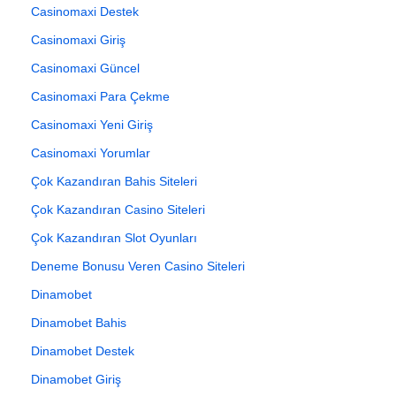
Casinomaxi Destek
Casinomaxi Giriş
Casinomaxi Güncel
Casinomaxi Para Çekme
Casinomaxi Yeni Giriş
Casinomaxi Yorumlar
Çok Kazandıran Bahis Siteleri
Çok Kazandıran Casino Siteleri
Çok Kazandıran Slot Oyunları
Deneme Bonusu Veren Casino Siteleri
Dinamobet
Dinamobet Bahis
Dinamobet Destek
Dinamobet Giriş