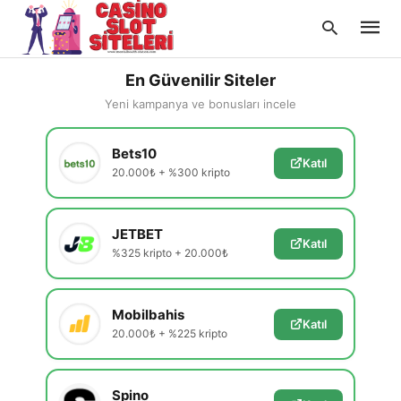
En Güvenilir Siteler
Yeni kampanya ve bonusları incele
Type
Bets10
your
Katıl
searc
20.000₺ + %300 kripto
query
and
hit
enter:
JETBET
Katıl
%325 kripto + 20.000₺
Mobilbahis
Katıl
20.000₺ + %225 kripto
Spino