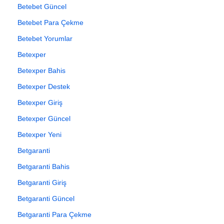
Betebet Güncel
Betebet Para Çekme
Betebet Yorumlar
Betexper
Betexper Bahis
Betexper Destek
Betexper Giriş
Betexper Güncel
Betexper Yeni
Betgaranti
Betgaranti Bahis
Betgaranti Giriş
Betgaranti Güncel
Betgaranti Para Çekme