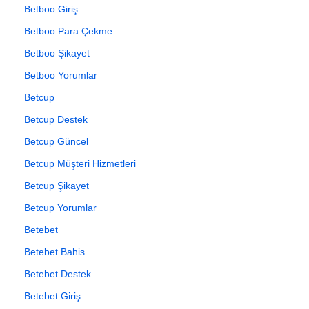
Betboo Giriş
Betboo Para Çekme
Betboo Şikayet
Betboo Yorumlar
Betcup
Betcup Destek
Betcup Güncel
Betcup Müşteri Hizmetleri
Betcup Şikayet
Betcup Yorumlar
Betebet
Betebet Bahis
Betebet Destek
Betebet Giriş