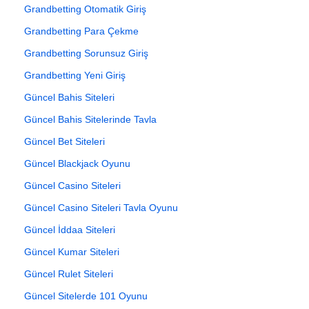
Grandbetting Otomatik Giriş
Grandbetting Para Çekme
Grandbetting Sorunsuz Giriş
Grandbetting Yeni Giriş
Güncel Bahis Siteleri
Güncel Bahis Sitelerinde Tavla
Güncel Bet Siteleri
Güncel Blackjack Oyunu
Güncel Casino Siteleri
Güncel Casino Siteleri Tavla Oyunu
Güncel İddaa Siteleri
Güncel Kumar Siteleri
Güncel Rulet Siteleri
Güncel Sitelerde 101 Oyunu