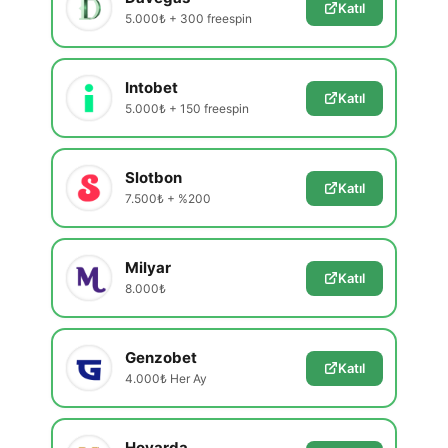
Katıl
5.000₺ + 300 freespin
Intobet
Katıl
5.000₺ + 150 freespin
Slotbon
Katıl
7.500₺ + %200
Milyar
Katıl
8.000₺
Genzobet
Katıl
4.000₺ Her Ay
Hovarda