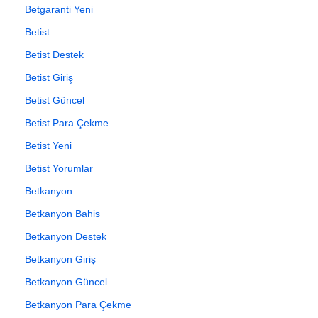
Betgaranti Yeni
Betist
Betist Destek
Betist Giriş
Betist Güncel
Betist Para Çekme
Betist Yeni
Betist Yorumlar
Betkanyon
Betkanyon Bahis
Betkanyon Destek
Betkanyon Giriş
Betkanyon Güncel
Betkanyon Para Çekme