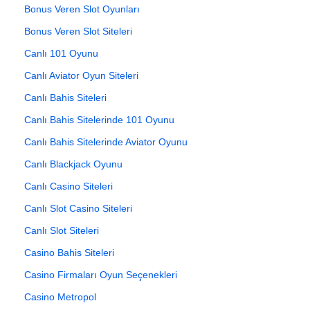
Bonus Veren Slot Oyunları
Bonus Veren Slot Siteleri
Canlı 101 Oyunu
Canlı Aviator Oyun Siteleri
Canlı Bahis Siteleri
Canlı Bahis Sitelerinde 101 Oyunu
Canlı Bahis Sitelerinde Aviator Oyunu
Canlı Blackjack Oyunu
Canlı Casino Siteleri
Canlı Slot Casino Siteleri
Canlı Slot Siteleri
Casino Bahis Siteleri
Casino Firmaları Oyun Seçenekleri
Casino Metropol