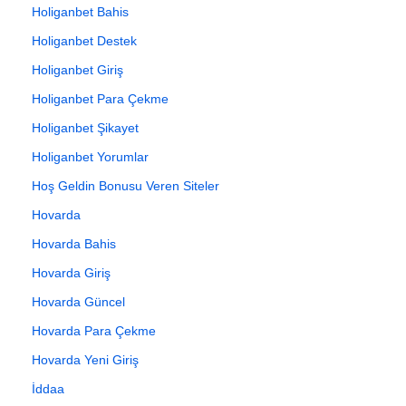
Holiganbet Bahis
Holiganbet Destek
Holiganbet Giriş
Holiganbet Para Çekme
Holiganbet Şikayet
Holiganbet Yorumlar
Hoş Geldin Bonusu Veren Siteler
Hovarda
Hovarda Bahis
Hovarda Giriş
Hovarda Güncel
Hovarda Para Çekme
Hovarda Yeni Giriş
İddaa