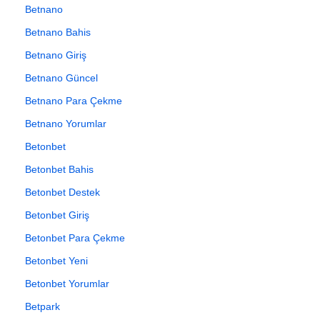
Betnano
Betnano Bahis
Betnano Giriş
Betnano Güncel
Betnano Para Çekme
Betnano Yorumlar
Betonbet
Betonbet Bahis
Betonbet Destek
Betonbet Giriş
Betonbet Para Çekme
Betonbet Yeni
Betonbet Yorumlar
Betpark