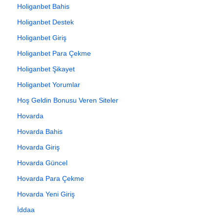
Holiganbet Bahis
Holiganbet Destek
Holiganbet Giriş
Holiganbet Para Çekme
Holiganbet Şikayet
Holiganbet Yorumlar
Hoş Geldin Bonusu Veren Siteler
Hovarda
Hovarda Bahis
Hovarda Giriş
Hovarda Güncel
Hovarda Para Çekme
Hovarda Yeni Giriş
İddaa