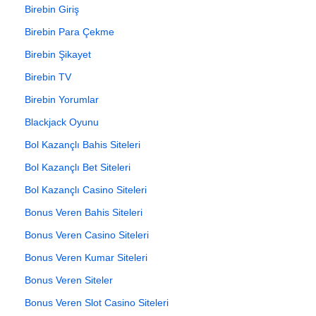
Birebin Giriş
Birebin Para Çekme
Birebin Şikayet
Birebin TV
Birebin Yorumlar
Blackjack Oyunu
Bol Kazançlı Bahis Siteleri
Bol Kazançlı Bet Siteleri
Bol Kazançlı Casino Siteleri
Bonus Veren Bahis Siteleri
Bonus Veren Casino Siteleri
Bonus Veren Kumar Siteleri
Bonus Veren Siteler
Bonus Veren Slot Casino Siteleri