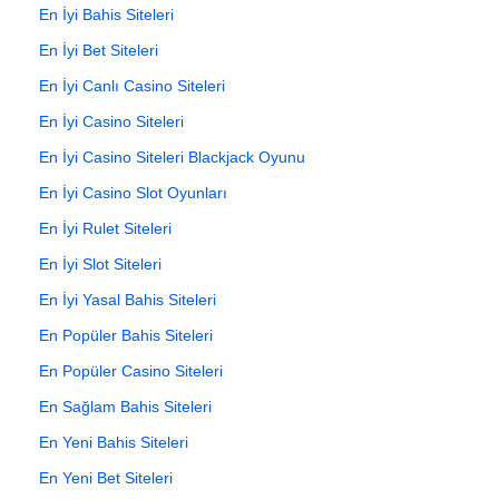
En İyi Bahis Siteleri
En İyi Bet Siteleri
En İyi Canlı Casino Siteleri
En İyi Casino Siteleri
En İyi Casino Siteleri Blackjack Oyunu
En İyi Casino Slot Oyunları
En İyi Rulet Siteleri
En İyi Slot Siteleri
En İyi Yasal Bahis Siteleri
En Popüler Bahis Siteleri
En Popüler Casino Siteleri
En Sağlam Bahis Siteleri
En Yeni Bahis Siteleri
En Yeni Bet Siteleri