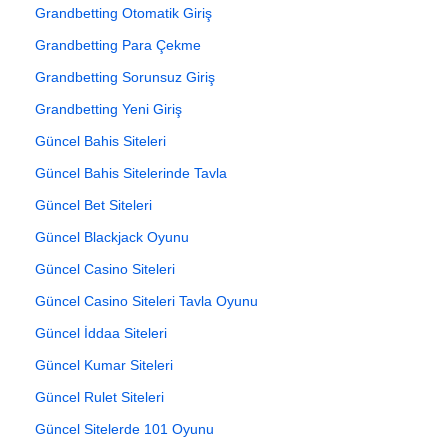
Grandbetting Otomatik Giriş
Grandbetting Para Çekme
Grandbetting Sorunsuz Giriş
Grandbetting Yeni Giriş
Güncel Bahis Siteleri
Güncel Bahis Sitelerinde Tavla
Güncel Bet Siteleri
Güncel Blackjack Oyunu
Güncel Casino Siteleri
Güncel Casino Siteleri Tavla Oyunu
Güncel İddaa Siteleri
Güncel Kumar Siteleri
Güncel Rulet Siteleri
Güncel Sitelerde 101 Oyunu