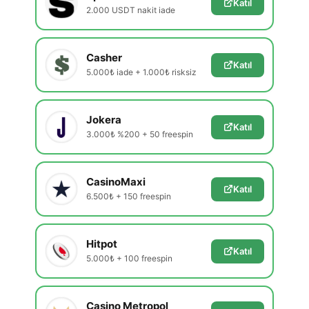
Katıl
2.000 USDT nakit iade
Casher
Katıl
5.000₺ iade + 1.000₺ risksiz
Jokera
Katıl
3.000₺ %200 + 50 freespin
CasinoMaxi
Katıl
6.500₺ + 150 freespin
Hitpot
Katıl
5.000₺ + 100 freespin
Casino Metropol