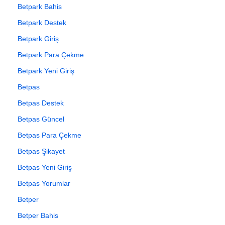
Betpark Bahis
Betpark Destek
Betpark Giriş
Betpark Para Çekme
Betpark Yeni Giriş
Betpas
Betpas Destek
Betpas Güncel
Betpas Para Çekme
Betpas Şikayet
Betpas Yeni Giriş
Betpas Yorumlar
Betper
Betper Bahis