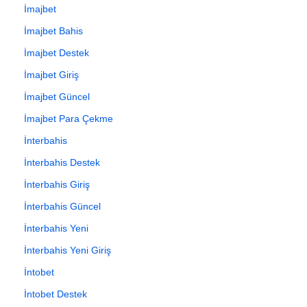
İmajbet
İmajbet Bahis
İmajbet Destek
İmajbet Giriş
İmajbet Güncel
İmajbet Para Çekme
İnterbahis
İnterbahis Destek
İnterbahis Giriş
İnterbahis Güncel
İnterbahis Yeni
İnterbahis Yeni Giriş
İntobet
İntobet Destek