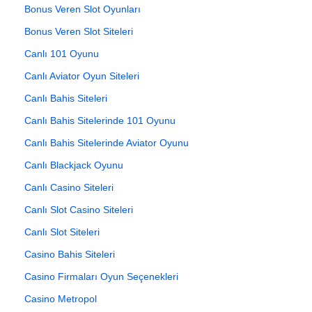
Bonus Veren Slot Oyunları
Bonus Veren Slot Siteleri
Canlı 101 Oyunu
Canlı Aviator Oyun Siteleri
Canlı Bahis Siteleri
Canlı Bahis Sitelerinde 101 Oyunu
Canlı Bahis Sitelerinde Aviator Oyunu
Canlı Blackjack Oyunu
Canlı Casino Siteleri
Canlı Slot Casino Siteleri
Canlı Slot Siteleri
Casino Bahis Siteleri
Casino Firmaları Oyun Seçenekleri
Casino Metropol