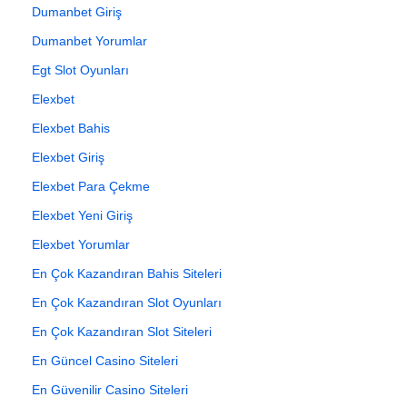
Dumanbet Giriş
Dumanbet Yorumlar
Egt Slot Oyunları
Elexbet
Elexbet Bahis
Elexbet Giriş
Elexbet Para Çekme
Elexbet Yeni Giriş
Elexbet Yorumlar
En Çok Kazandıran Bahis Siteleri
En Çok Kazandıran Slot Oyunları
En Çok Kazandıran Slot Siteleri
En Güncel Casino Siteleri
En Güvenilir Casino Siteleri