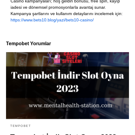
Casino kampanyaları; hoş geldin bonusu, free spin, kayıp
iadesi ve dönemsel promosyonlarla avantaj sunar.
Kampanya şartlarını ve kullanım detaylarını incelemek için:
https://www.bets10.blog/yazi/bets10-casino/
Tempobet Yorumlar
TEMPOBET