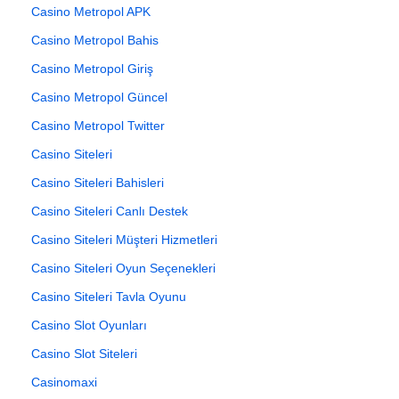
Casino Metropol APK
Casino Metropol Bahis
Casino Metropol Giriş
Casino Metropol Güncel
Casino Metropol Twitter
Casino Siteleri
Casino Siteleri Bahisleri
Casino Siteleri Canlı Destek
Casino Siteleri Müşteri Hizmetleri
Casino Siteleri Oyun Seçenekleri
Casino Siteleri Tavla Oyunu
Casino Slot Oyunları
Casino Slot Siteleri
Casinomaxi