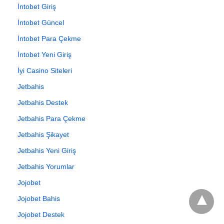
İntobet Giriş
İntobet Güncel
İntobet Para Çekme
İntobet Yeni Giriş
İyi Casino Siteleri
Jetbahis
Jetbahis Destek
Jetbahis Para Çekme
Jetbahis Şikayet
Jetbahis Yeni Giriş
Jetbahis Yorumlar
Jojobet
Jojobet Bahis
Jojobet Destek