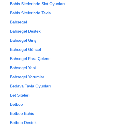
Bahis Sitelerinde Slot Oyunları
Bahis Sitelerinde Tavla
Bahsegel
Bahsegel Destek
Bahsegel Giriş
Bahsegel Güncel
Bahsegel Para Çekme
Bahsegel Yeni
Bahsegel Yorumlar
Bedava Tavla Oyunları
Bet Siteleri
Betboo
Betboo Bahis
Betboo Destek