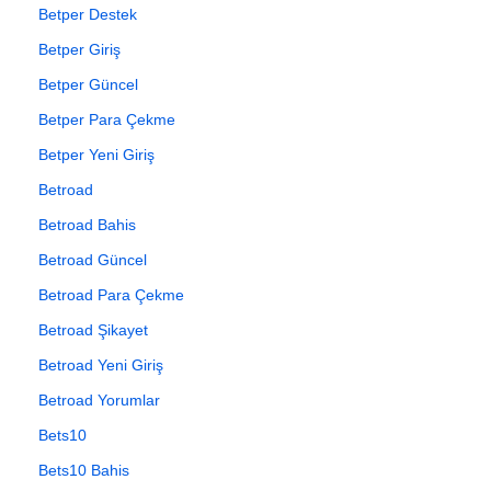
Betper Destek
Betper Giriş
Betper Güncel
Betper Para Çekme
Betper Yeni Giriş
Betroad
Betroad Bahis
Betroad Güncel
Betroad Para Çekme
Betroad Şikayet
Betroad Yeni Giriş
Betroad Yorumlar
Bets10
Bets10 Bahis