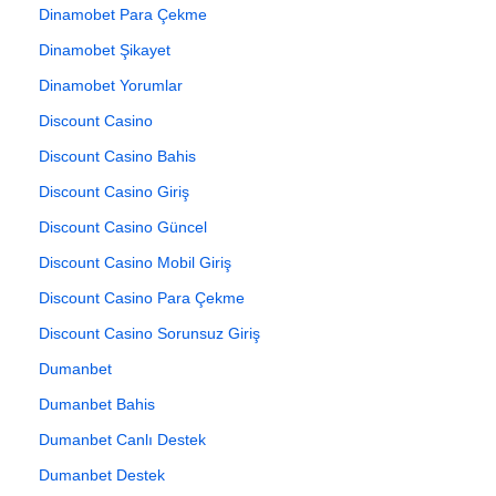
Dinamobet Para Çekme
Dinamobet Şikayet
Dinamobet Yorumlar
Discount Casino
Discount Casino Bahis
Discount Casino Giriş
Discount Casino Güncel
Discount Casino Mobil Giriş
Discount Casino Para Çekme
Discount Casino Sorunsuz Giriş
Dumanbet
Dumanbet Bahis
Dumanbet Canlı Destek
Dumanbet Destek