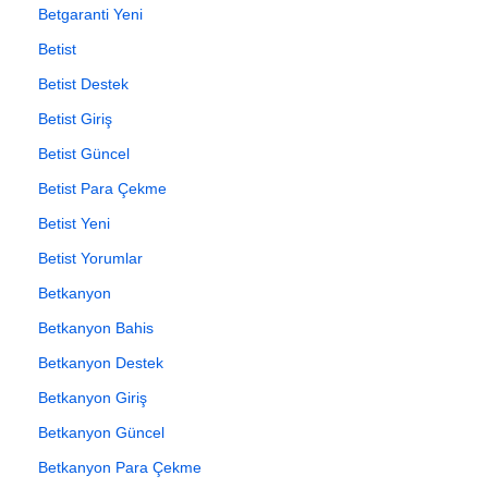
Betgaranti Yeni
Betist
Betist Destek
Betist Giriş
Betist Güncel
Betist Para Çekme
Betist Yeni
Betist Yorumlar
Betkanyon
Betkanyon Bahis
Betkanyon Destek
Betkanyon Giriş
Betkanyon Güncel
Betkanyon Para Çekme