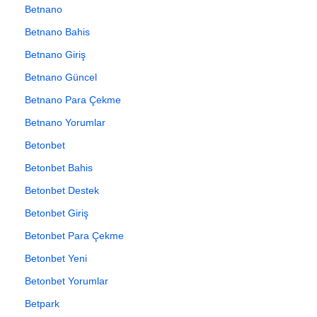
Betnano
Betnano Bahis
Betnano Giriş
Betnano Güncel
Betnano Para Çekme
Betnano Yorumlar
Betonbet
Betonbet Bahis
Betonbet Destek
Betonbet Giriş
Betonbet Para Çekme
Betonbet Yeni
Betonbet Yorumlar
Betpark