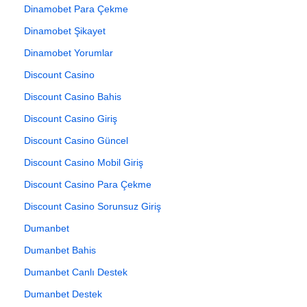
Dinamobet Para Çekme
Dinamobet Şikayet
Dinamobet Yorumlar
Discount Casino
Discount Casino Bahis
Discount Casino Giriş
Discount Casino Güncel
Discount Casino Mobil Giriş
Discount Casino Para Çekme
Discount Casino Sorunsuz Giriş
Dumanbet
Dumanbet Bahis
Dumanbet Canlı Destek
Dumanbet Destek