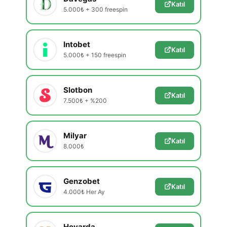
Katıl
5.000₺ + 300 freespin
Intobet
Katıl
5.000₺ + 150 freespin
Slotbon
Katıl
7.500₺ + %200
Milyar
Katıl
8.000₺
Genzobet
Katıl
4.000₺ Her Ay
Hovarda