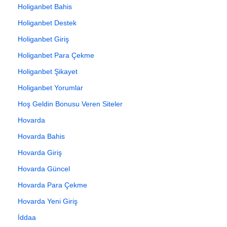
Holiganbet Bahis
Holiganbet Destek
Holiganbet Giriş
Holiganbet Para Çekme
Holiganbet Şikayet
Holiganbet Yorumlar
Hoş Geldin Bonusu Veren Siteler
Hovarda
Hovarda Bahis
Hovarda Giriş
Hovarda Güncel
Hovarda Para Çekme
Hovarda Yeni Giriş
İddaa