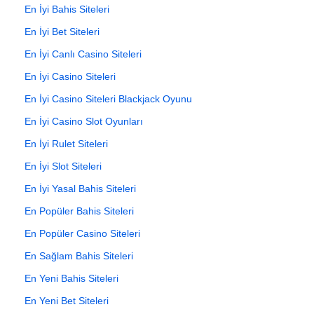
En İyi Bahis Siteleri
En İyi Bet Siteleri
En İyi Canlı Casino Siteleri
En İyi Casino Siteleri
En İyi Casino Siteleri Blackjack Oyunu
En İyi Casino Slot Oyunları
En İyi Rulet Siteleri
En İyi Slot Siteleri
En İyi Yasal Bahis Siteleri
En Popüler Bahis Siteleri
En Popüler Casino Siteleri
En Sağlam Bahis Siteleri
En Yeni Bahis Siteleri
En Yeni Bet Siteleri