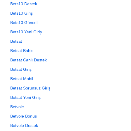
Bets10 Destek
Bets10 Giriş
Bets10 Güncel
Bets10 Yeni Giriş
Betsat
Betsat Bahis
Betsat Canlı Destek
Betsat Giriş
Betsat Mobil
Betsat Sorunsuz Giriş
Betsat Yeni Giriş
Betvole
Betvole Bonus
Betvole Destek