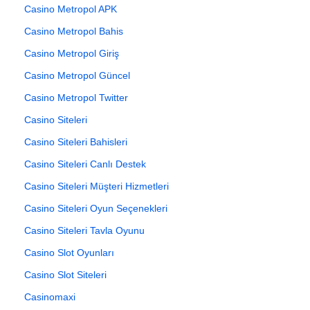
Casino Metropol APK
Casino Metropol Bahis
Casino Metropol Giriş
Casino Metropol Güncel
Casino Metropol Twitter
Casino Siteleri
Casino Siteleri Bahisleri
Casino Siteleri Canlı Destek
Casino Siteleri Müşteri Hizmetleri
Casino Siteleri Oyun Seçenekleri
Casino Siteleri Tavla Oyunu
Casino Slot Oyunları
Casino Slot Siteleri
Casinomaxi