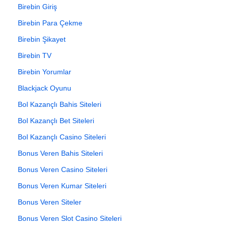
Birebin Giriş
Birebin Para Çekme
Birebin Şikayet
Birebin TV
Birebin Yorumlar
Blackjack Oyunu
Bol Kazançlı Bahis Siteleri
Bol Kazançlı Bet Siteleri
Bol Kazançlı Casino Siteleri
Bonus Veren Bahis Siteleri
Bonus Veren Casino Siteleri
Bonus Veren Kumar Siteleri
Bonus Veren Siteler
Bonus Veren Slot Casino Siteleri