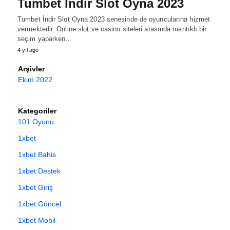
Tumbet İndir Slot Oyna 2023
Tumbet İndir Slot Oyna 2023 senesinde de oyuncularına hizmet
vermektedir. Online slot ve casino siteleri arasında mantıklı bir
seçim yaparken…
4 yıl ago
Arşivler
Ekim 2022
Kategoriler
101 Oyunu
1xbet
1xbet Bahis
1xbet Destek
1xbet Giriş
1xbet Güncel
1xbet Mobil