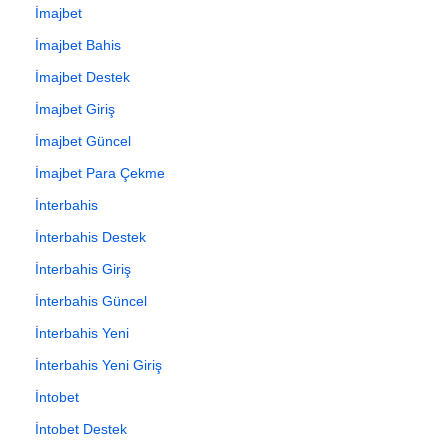
İmajbet
İmajbet Bahis
İmajbet Destek
İmajbet Giriş
İmajbet Güncel
İmajbet Para Çekme
İnterbahis
İnterbahis Destek
İnterbahis Giriş
İnterbahis Güncel
İnterbahis Yeni
İnterbahis Yeni Giriş
İntobet
İntobet Destek