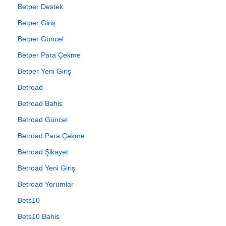
Betper Destek
Betper Giriş
Betper Güncel
Betper Para Çekme
Betper Yeni Giriş
Betroad
Betroad Bahis
Betroad Güncel
Betroad Para Çekme
Betroad Şikayet
Betroad Yeni Giriş
Betroad Yorumlar
Bets10
Bets10 Bahis