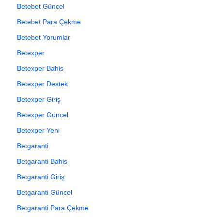
Betebet Güncel
Betebet Para Çekme
Betebet Yorumlar
Betexper
Betexper Bahis
Betexper Destek
Betexper Giriş
Betexper Güncel
Betexper Yeni
Betgaranti
Betgaranti Bahis
Betgaranti Giriş
Betgaranti Güncel
Betgaranti Para Çekme