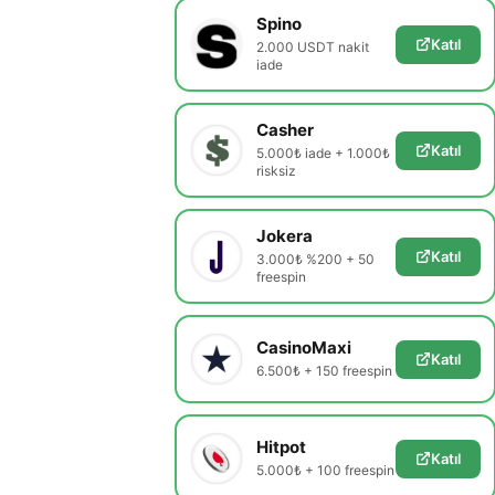
Spino
Katıl
2.000 USDT nakit
iade
Casher
Katıl
5.000₺ iade + 1.000₺
risksiz
Jokera
Katıl
3.000₺ %200 + 50
freespin
CasinoMaxi
Katıl
6.500₺ + 150 freespin
Hitpot
Katıl
5.000₺ + 100 freespin