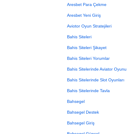
Aresbet Para Çekme
Aresbet Yeni Giriş
Aviotor Oyun Stratejileri
Bahis Siteleri
Bahis Siteleri Şikayet
Bahis Siteleri Yorumlar
Bahis Sitelerinde Aviator Oyunu
Bahis Sitelerinde Slot Oyunları
Bahis Sitelerinde Tavla
Bahsegel
Bahsegel Destek
Bahsegel Giriş
Bahsegel Güncel