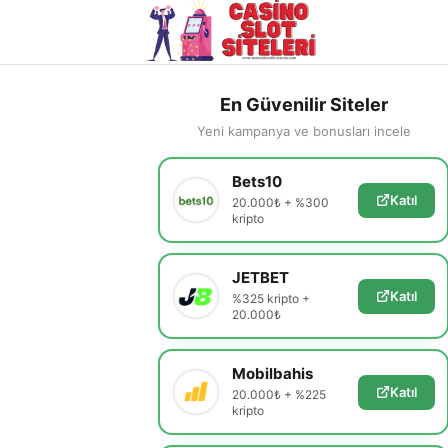
En Güvenilir Siteler
Yeni kampanya ve bonusları incele
Bets10
Katıl
20.000₺ + %300
kripto
JETBET
Katıl
%325 kripto +
20.000₺
Mobilbahis
Katıl
20.000₺ + %225
kripto