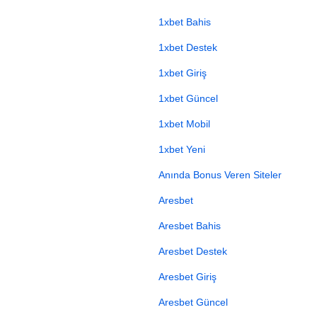
1xbet Bahis
1xbet Destek
1xbet Giriş
1xbet Güncel
1xbet Mobil
1xbet Yeni
Anında Bonus Veren Siteler
Aresbet
Aresbet Bahis
Aresbet Destek
Aresbet Giriş
Aresbet Güncel