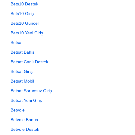
Bets10 Destek
Bets10 Giriş
Bets10 Güncel
Bets10 Yeni Giriş
Betsat
Betsat Bahis
Betsat Canlı Destek
Betsat Giriş
Betsat Mobil
Betsat Sorunsuz Giriş
Betsat Yeni Giriş
Betvole
Betvole Bonus
Betvole Destek