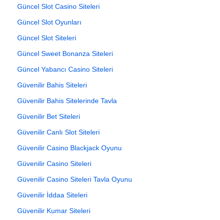
Güncel Slot Casino Siteleri
Güncel Slot Oyunları
Güncel Slot Siteleri
Güncel Sweet Bonanza Siteleri
Güncel Yabancı Casino Siteleri
Güvenilir Bahis Siteleri
Güvenilir Bahis Sitelerinde Tavla
Güvenilir Bet Siteleri
Güvenilir Canlı Slot Siteleri
Güvenilir Casino Blackjack Oyunu
Güvenilir Casino Siteleri
Güvenilir Casino Siteleri Tavla Oyunu
Güvenilir İddaa Siteleri
Güvenilir Kumar Siteleri