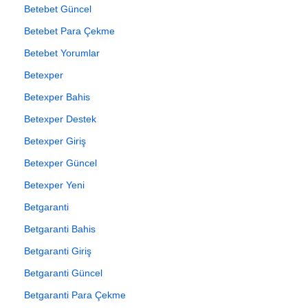
Betebet Güncel
Betebet Para Çekme
Betebet Yorumlar
Betexper
Betexper Bahis
Betexper Destek
Betexper Giriş
Betexper Güncel
Betexper Yeni
Betgaranti
Betgaranti Bahis
Betgaranti Giriş
Betgaranti Güncel
Betgaranti Para Çekme