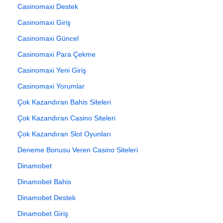
Casinomaxi Destek
Casinomaxi Giriş
Casinomaxi Güncel
Casinomaxi Para Çekme
Casinomaxi Yeni Giriş
Casinomaxi Yorumlar
Çok Kazandıran Bahis Siteleri
Çok Kazandıran Casino Siteleri
Çok Kazandıran Slot Oyunları
Deneme Bonusu Veren Casino Siteleri
Dinamobet
Dinamobet Bahis
Dinamobet Destek
Dinamobet Giriş