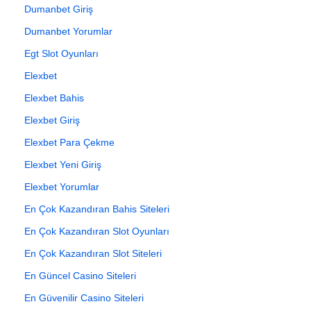
Dumanbet Giriş
Dumanbet Yorumlar
Egt Slot Oyunları
Elexbet
Elexbet Bahis
Elexbet Giriş
Elexbet Para Çekme
Elexbet Yeni Giriş
Elexbet Yorumlar
En Çok Kazandıran Bahis Siteleri
En Çok Kazandıran Slot Oyunları
En Çok Kazandıran Slot Siteleri
En Güncel Casino Siteleri
En Güvenilir Casino Siteleri