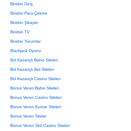
Birebin Giriş
Birebin Para Çekme
Birebin Şikayet
Birebin TV
Birebin Yorumlar
Blackjack Oyunu
Bol Kazançlı Bahis Siteleri
Bol Kazançlı Bet Siteleri
Bol Kazançlı Casino Siteleri
Bonus Veren Bahis Siteleri
Bonus Veren Casino Siteleri
Bonus Veren Kumar Siteleri
Bonus Veren Siteler
Bonus Veren Slot Casino Siteleri