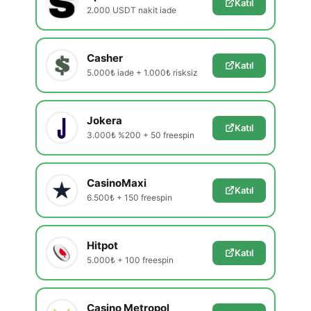
Katıl
2.000 USDT nakit iade
Casher
Katıl
5.000₺ iade + 1.000₺ risksiz
Jokera
Katıl
3.000₺ %200 + 50 freespin
CasinoMaxi
Katıl
6.500₺ + 150 freespin
Hitpot
Katıl
5.000₺ + 100 freespin
Casino Metropol