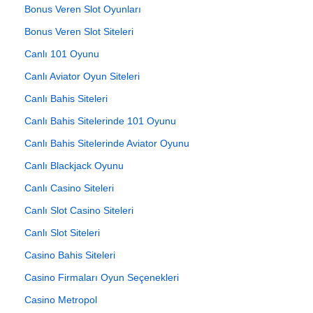
Bonus Veren Slot Oyunları
Bonus Veren Slot Siteleri
Canlı 101 Oyunu
Canlı Aviator Oyun Siteleri
Canlı Bahis Siteleri
Canlı Bahis Sitelerinde 101 Oyunu
Canlı Bahis Sitelerinde Aviator Oyunu
Canlı Blackjack Oyunu
Canlı Casino Siteleri
Canlı Slot Casino Siteleri
Canlı Slot Siteleri
Casino Bahis Siteleri
Casino Firmaları Oyun Seçenekleri
Casino Metropol