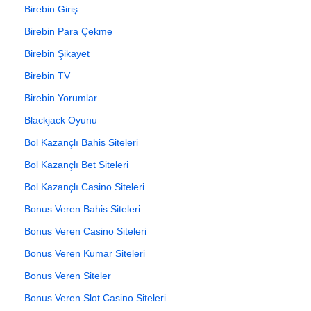
Birebin Giriş
Birebin Para Çekme
Birebin Şikayet
Birebin TV
Birebin Yorumlar
Blackjack Oyunu
Bol Kazançlı Bahis Siteleri
Bol Kazançlı Bet Siteleri
Bol Kazançlı Casino Siteleri
Bonus Veren Bahis Siteleri
Bonus Veren Casino Siteleri
Bonus Veren Kumar Siteleri
Bonus Veren Siteler
Bonus Veren Slot Casino Siteleri