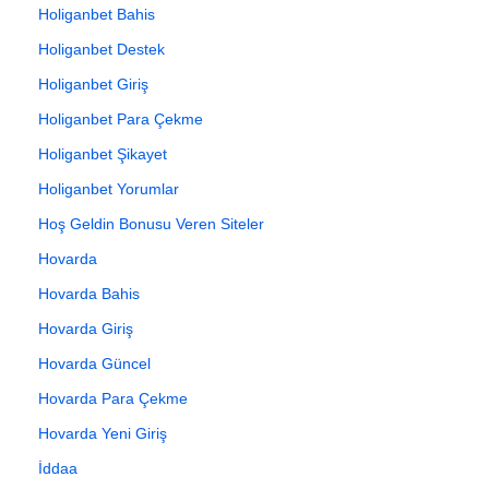
Holiganbet Bahis
Holiganbet Destek
Holiganbet Giriş
Holiganbet Para Çekme
Holiganbet Şikayet
Holiganbet Yorumlar
Hoş Geldin Bonusu Veren Siteler
Hovarda
Hovarda Bahis
Hovarda Giriş
Hovarda Güncel
Hovarda Para Çekme
Hovarda Yeni Giriş
İddaa