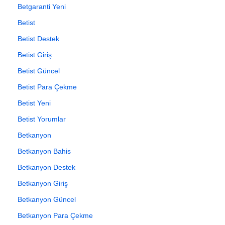
Betgaranti Yeni
Betist
Betist Destek
Betist Giriş
Betist Güncel
Betist Para Çekme
Betist Yeni
Betist Yorumlar
Betkanyon
Betkanyon Bahis
Betkanyon Destek
Betkanyon Giriş
Betkanyon Güncel
Betkanyon Para Çekme