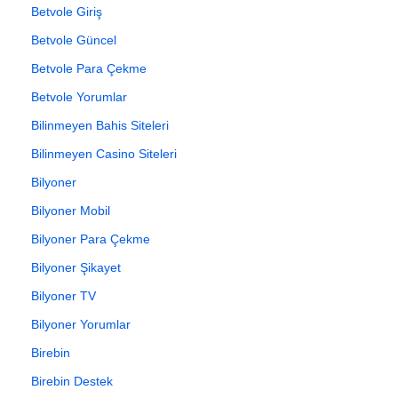
Betvole Giriş
Betvole Güncel
Betvole Para Çekme
Betvole Yorumlar
Bilinmeyen Bahis Siteleri
Bilinmeyen Casino Siteleri
Bilyoner
Bilyoner Mobil
Bilyoner Para Çekme
Bilyoner Şikayet
Bilyoner TV
Bilyoner Yorumlar
Birebin
Birebin Destek