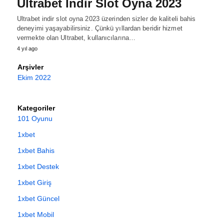
Ultrabet İndir Slot Oyna 2023
Ultrabet indir slot oyna 2023 üzerinden sizler de kaliteli bahis
deneyimi yaşayabilirsiniz. Çünkü yıllardan beridir hizmet
vermekte olan Ultrabet, kullanıcılarına…
4 yıl ago
Arşivler
Ekim 2022
Kategoriler
101 Oyunu
1xbet
1xbet Bahis
1xbet Destek
1xbet Giriş
1xbet Güncel
1xbet Mobil