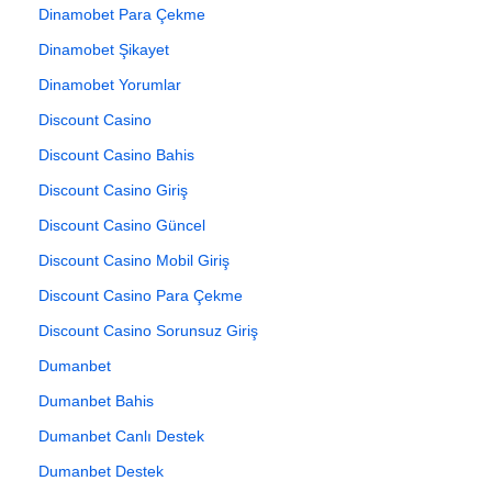
Dinamobet Para Çekme
Dinamobet Şikayet
Dinamobet Yorumlar
Discount Casino
Discount Casino Bahis
Discount Casino Giriş
Discount Casino Güncel
Discount Casino Mobil Giriş
Discount Casino Para Çekme
Discount Casino Sorunsuz Giriş
Dumanbet
Dumanbet Bahis
Dumanbet Canlı Destek
Dumanbet Destek