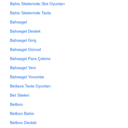
Bahis Sitelerinde Slot Oyunları
Bahis Sitelerinde Tavla
Bahsegel
Bahsegel Destek
Bahsegel Giriş
Bahsegel Güncel
Bahsegel Para Çekme
Bahsegel Yeni
Bahsegel Yorumlar
Bedava Tavla Oyunları
Bet Siteleri
Betboo
Betboo Bahis
Betboo Destek