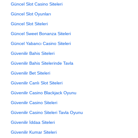
Güncel Slot Casino Siteleri
Güncel Slot Oyunları
Güncel Slot Siteleri
Güncel Sweet Bonanza Siteleri
Güncel Yabancı Casino Siteleri
Güvenilir Bahis Siteleri
Güvenilir Bahis Sitelerinde Tavla
Güvenilir Bet Siteleri
Güvenilir Canlı Slot Siteleri
Güvenilir Casino Blackjack Oyunu
Güvenilir Casino Siteleri
Güvenilir Casino Siteleri Tavla Oyunu
Güvenilir İddaa Siteleri
Güvenilir Kumar Siteleri