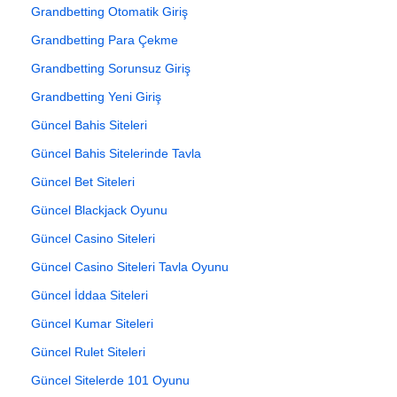
Grandbetting Otomatik Giriş
Grandbetting Para Çekme
Grandbetting Sorunsuz Giriş
Grandbetting Yeni Giriş
Güncel Bahis Siteleri
Güncel Bahis Sitelerinde Tavla
Güncel Bet Siteleri
Güncel Blackjack Oyunu
Güncel Casino Siteleri
Güncel Casino Siteleri Tavla Oyunu
Güncel İddaa Siteleri
Güncel Kumar Siteleri
Güncel Rulet Siteleri
Güncel Sitelerde 101 Oyunu