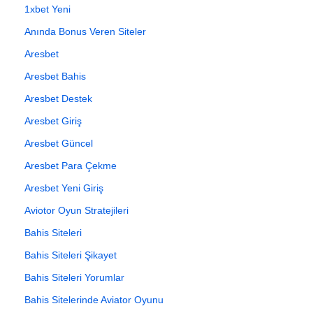
1xbet Yeni
Anında Bonus Veren Siteler
Aresbet
Aresbet Bahis
Aresbet Destek
Aresbet Giriş
Aresbet Güncel
Aresbet Para Çekme
Aresbet Yeni Giriş
Aviotor Oyun Stratejileri
Bahis Siteleri
Bahis Siteleri Şikayet
Bahis Siteleri Yorumlar
Bahis Sitelerinde Aviator Oyunu