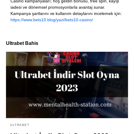
Casino kampanyaları; hoş geldin bonusu, free spin, kayıp
iadesi ve dönemsel promosyonlarla avantaj sunar.
Kampanya şartlarını ve kullanım detaylarını incelemek için:
https://www.bets10.blog/yazi/bets10-casino/
Ultrabet Bahis
ULTRABET