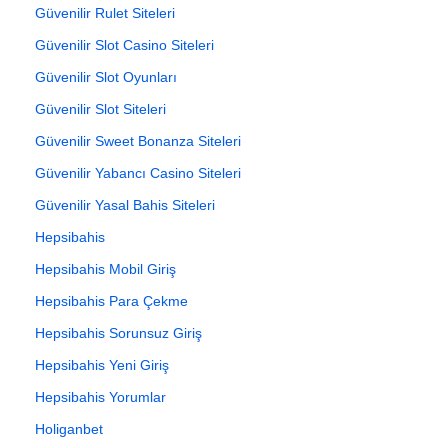
Güvenilir Rulet Siteleri
Güvenilir Slot Casino Siteleri
Güvenilir Slot Oyunları
Güvenilir Slot Siteleri
Güvenilir Sweet Bonanza Siteleri
Güvenilir Yabancı Casino Siteleri
Güvenilir Yasal Bahis Siteleri
Hepsibahis
Hepsibahis Mobil Giriş
Hepsibahis Para Çekme
Hepsibahis Sorunsuz Giriş
Hepsibahis Yeni Giriş
Hepsibahis Yorumlar
Holiganbet