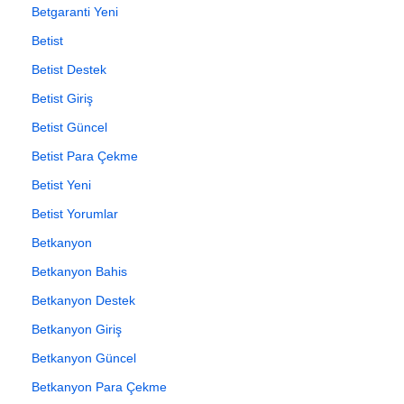
Betgaranti Yeni
Betist
Betist Destek
Betist Giriş
Betist Güncel
Betist Para Çekme
Betist Yeni
Betist Yorumlar
Betkanyon
Betkanyon Bahis
Betkanyon Destek
Betkanyon Giriş
Betkanyon Güncel
Betkanyon Para Çekme