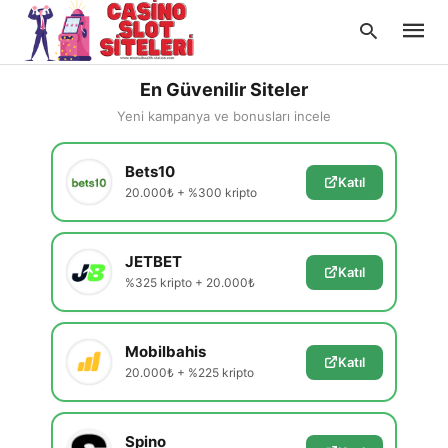
En Güvenilir Siteler
Yeni kampanya ve bonusları incele
Type
Bets10
your
Katıl
searc
20.000₺ + %300 kripto
query
and
hit
enter:
JETBET
Katıl
%325 kripto + 20.000₺
Mobilbahis
Katıl
20.000₺ + %225 kripto
Spino