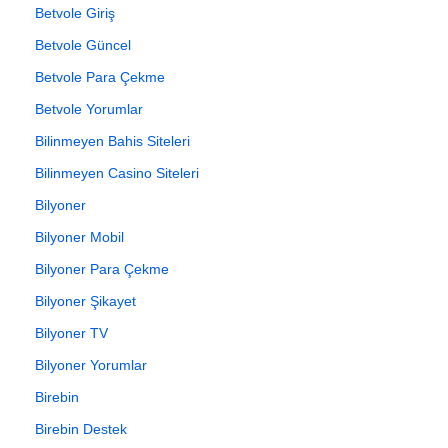
Betvole Giriş
Betvole Güncel
Betvole Para Çekme
Betvole Yorumlar
Bilinmeyen Bahis Siteleri
Bilinmeyen Casino Siteleri
Bilyoner
Bilyoner Mobil
Bilyoner Para Çekme
Bilyoner Şikayet
Bilyoner TV
Bilyoner Yorumlar
Birebin
Birebin Destek