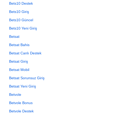
Bets10 Destek
Bets10 Giriş
Bets10 Güncel
Bets10 Yeni Giriş
Betsat
Betsat Bahis
Betsat Canlı Destek
Betsat Giriş
Betsat Mobil
Betsat Sorunsuz Giriş
Betsat Yeni Giriş
Betvole
Betvole Bonus
Betvole Destek