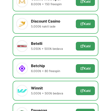
Katıl
8.000₺ + 150 freespin
Discount Casino
Katıl
5.000₺ nakit iade
Betelli
Katıl
5.050₺ + 500₺ bedava
Betchip
Katıl
6.000₺ + 80 freespin
Winnit
Katıl
5.000₺ + 500₺ bedava
Davegas