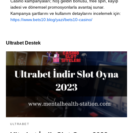
Casino kampanyaları; hoş geldin bonusu, free spin, kayıp
iadesi ve dönemsel promosyonlarla avantaj sunar.
Kampanya şartlarını ve kullanım detaylarını incelemek için:
https://www.bets10.blog/yazi/bets10-casino/
Ultrabet Destek
ULTRABET