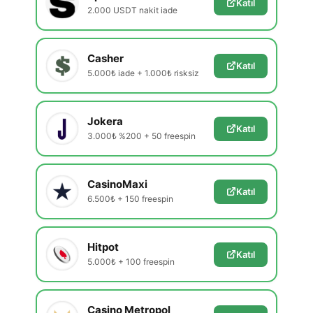
Katıl
2.000 USDT nakit iade
Casher
Katıl
5.000₺ iade + 1.000₺ risksiz
Jokera
Katıl
3.000₺ %200 + 50 freespin
CasinoMaxi
Katıl
6.500₺ + 150 freespin
Hitpot
Katıl
5.000₺ + 100 freespin
Casino Metropol