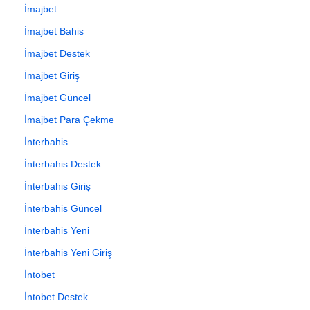
İmajbet
İmajbet Bahis
İmajbet Destek
İmajbet Giriş
İmajbet Güncel
İmajbet Para Çekme
İnterbahis
İnterbahis Destek
İnterbahis Giriş
İnterbahis Güncel
İnterbahis Yeni
İnterbahis Yeni Giriş
İntobet
İntobet Destek