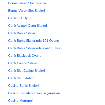
Bonus Veren Slot Oyunları
Bonus Veren Slot Siteleri
Canlı 101 Oyunu
Canlı Aviator Oyun Siteleri
Canlı Bahis Siteleri
Canlı Bahis Sitelerinde 101 Oyunu
Canlı Bahis Sitelerinde Aviator Oyunu
Canlı Blackjack Oyunu
Canlı Casino Siteleri
Canlı Slot Casino Siteleri
Canlı Slot Siteleri
Casino Bahis Siteleri
Casino Firmaları Oyun Seçenekleri
Casino Metropol