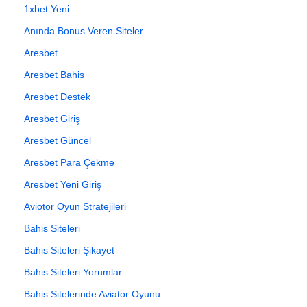
1xbet Yeni
Anında Bonus Veren Siteler
Aresbet
Aresbet Bahis
Aresbet Destek
Aresbet Giriş
Aresbet Güncel
Aresbet Para Çekme
Aresbet Yeni Giriş
Aviotor Oyun Stratejileri
Bahis Siteleri
Bahis Siteleri Şikayet
Bahis Siteleri Yorumlar
Bahis Sitelerinde Aviator Oyunu