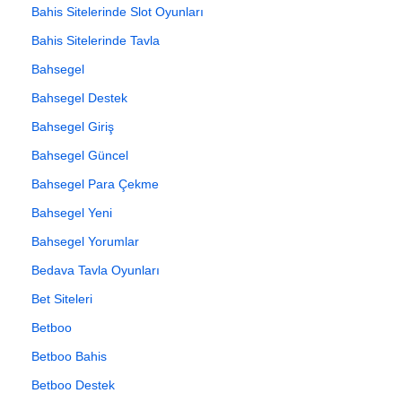
Bahis Sitelerinde Slot Oyunları
Bahis Sitelerinde Tavla
Bahsegel
Bahsegel Destek
Bahsegel Giriş
Bahsegel Güncel
Bahsegel Para Çekme
Bahsegel Yeni
Bahsegel Yorumlar
Bedava Tavla Oyunları
Bet Siteleri
Betboo
Betboo Bahis
Betboo Destek