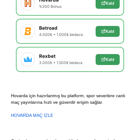
Katıl
%300 Bonus
Betroad
Katıl
4.000₺ + 1.000₺ bedava
Rexbet
Katıl
3.000₺ + 1.500₺ bedava
Hovarda için hazırlanmış bu platform, spor severlere canlı
maç yayınlarına hızlı ve güvenilir erişim sağlar.
HOVARDA MAÇ İZLE