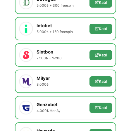
Katıl
5.000₺ + 300 freespin
Intobet
Katıl
5.000₺ + 150 freespin
Slotbon
Katıl
7.500₺ + %200
Milyar
Katıl
8.000₺
Genzobet
Katıl
4.000₺ Her Ay
Hovarda