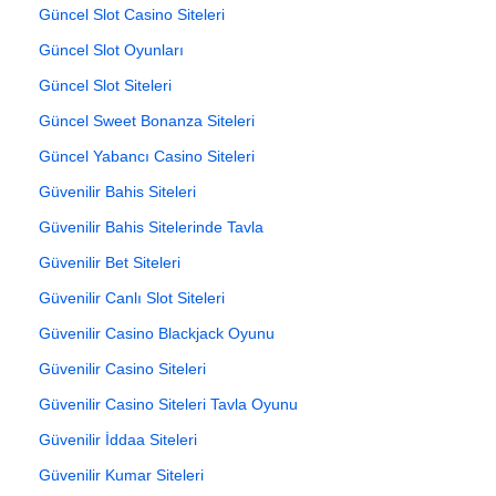
Güncel Slot Casino Siteleri
Güncel Slot Oyunları
Güncel Slot Siteleri
Güncel Sweet Bonanza Siteleri
Güncel Yabancı Casino Siteleri
Güvenilir Bahis Siteleri
Güvenilir Bahis Sitelerinde Tavla
Güvenilir Bet Siteleri
Güvenilir Canlı Slot Siteleri
Güvenilir Casino Blackjack Oyunu
Güvenilir Casino Siteleri
Güvenilir Casino Siteleri Tavla Oyunu
Güvenilir İddaa Siteleri
Güvenilir Kumar Siteleri