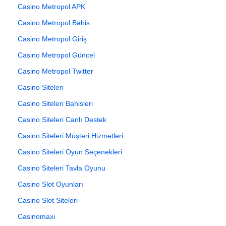
Casino Metropol APK
Casino Metropol Bahis
Casino Metropol Giriş
Casino Metropol Güncel
Casino Metropol Twitter
Casino Siteleri
Casino Siteleri Bahisleri
Casino Siteleri Canlı Destek
Casino Siteleri Müşteri Hizmetleri
Casino Siteleri Oyun Seçenekleri
Casino Siteleri Tavla Oyunu
Casino Slot Oyunları
Casino Slot Siteleri
Casinomaxi