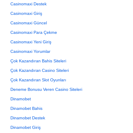
Casinomaxi Destek
Casinomaxi Giriş
Casinomaxi Güncel
Casinomaxi Para Çekme
Casinomaxi Yeni Giriş
Casinomaxi Yorumlar
Çok Kazandıran Bahis Siteleri
Çok Kazandıran Casino Siteleri
Çok Kazandıran Slot Oyunları
Deneme Bonusu Veren Casino Siteleri
Dinamobet
Dinamobet Bahis
Dinamobet Destek
Dinamobet Giriş