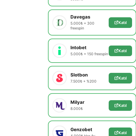
Davegas
Katıl
5.000₺ + 300
freespin
Intobet
Katıl
5.000₺ + 150 freespin
Slotbon
Katıl
7.500₺ + %200
Milyar
Katıl
8.000₺
Genzobet
Katıl
4.000₺ Her Ay