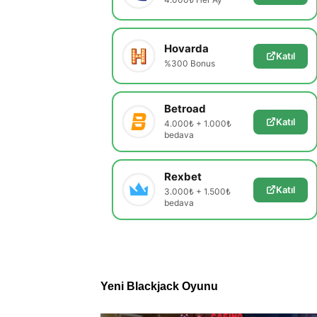
Hovarda
Katıl
%300 Bonus
Betroad
Katıl
4.000₺ + 1.000₺
bedava
Rexbet
Katıl
3.000₺ + 1.500₺
bedava
Yeni Blackjack Oyunu