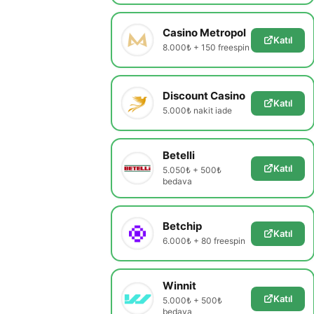
Casino Metropol
Katıl
8.000₺ + 150 freespin
Discount Casino
Katıl
5.000₺ nakit iade
Betelli
Katıl
5.050₺ + 500₺
bedava
Betchip
Katıl
6.000₺ + 80 freespin
Winnit
Katıl
5.000₺ + 500₺
bedava