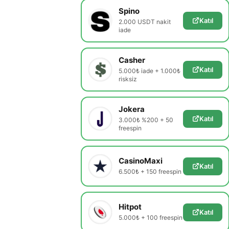
Spino
Katıl
2.000 USDT nakit
iade
Casher
Katıl
5.000₺ iade + 1.000₺
risksiz
Jokera
Katıl
3.000₺ %200 + 50
freespin
CasinoMaxi
Katıl
6.500₺ + 150 freespin
Hitpot
Katıl
5.000₺ + 100 freespin