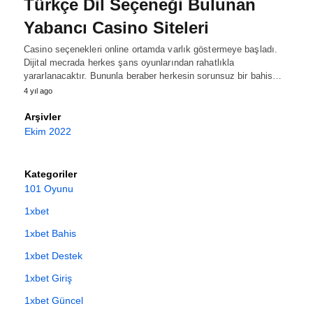
Türkçe Dil Seçeneği Bulunan
Yabancı Casino Siteleri
Casino seçenekleri online ortamda varlık göstermeye başladı.
Dijital mecrada herkes şans oyunlarından rahatlıkla
yararlanacaktır. Bununla beraber herkesin sorunsuz bir bahis…
4 yıl ago
Arşivler
Ekim 2022
Kategoriler
101 Oyunu
1xbet
1xbet Bahis
1xbet Destek
1xbet Giriş
1xbet Güncel