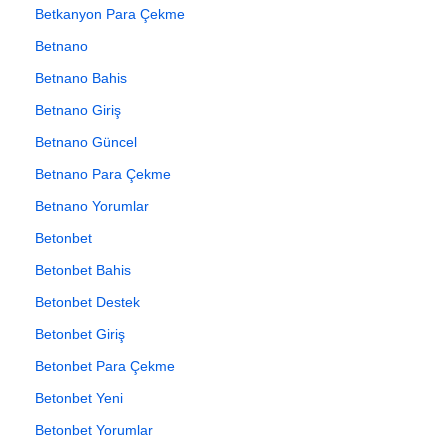
Betkanyon Para Çekme
Betnano
Betnano Bahis
Betnano Giriş
Betnano Güncel
Betnano Para Çekme
Betnano Yorumlar
Betonbet
Betonbet Bahis
Betonbet Destek
Betonbet Giriş
Betonbet Para Çekme
Betonbet Yeni
Betonbet Yorumlar