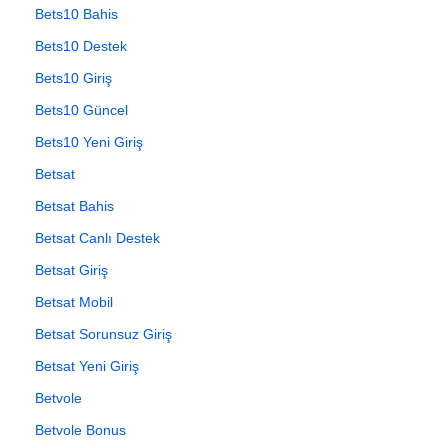
Bets10 Bahis
Bets10 Destek
Bets10 Giriş
Bets10 Güncel
Bets10 Yeni Giriş
Betsat
Betsat Bahis
Betsat Canlı Destek
Betsat Giriş
Betsat Mobil
Betsat Sorunsuz Giriş
Betsat Yeni Giriş
Betvole
Betvole Bonus