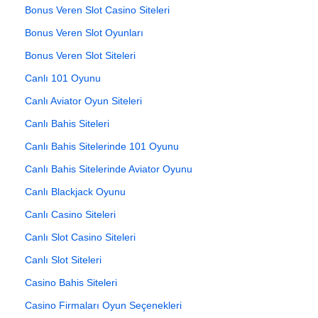
Bonus Veren Slot Casino Siteleri
Bonus Veren Slot Oyunları
Bonus Veren Slot Siteleri
Canlı 101 Oyunu
Canlı Aviator Oyun Siteleri
Canlı Bahis Siteleri
Canlı Bahis Sitelerinde 101 Oyunu
Canlı Bahis Sitelerinde Aviator Oyunu
Canlı Blackjack Oyunu
Canlı Casino Siteleri
Canlı Slot Casino Siteleri
Canlı Slot Siteleri
Casino Bahis Siteleri
Casino Firmaları Oyun Seçenekleri