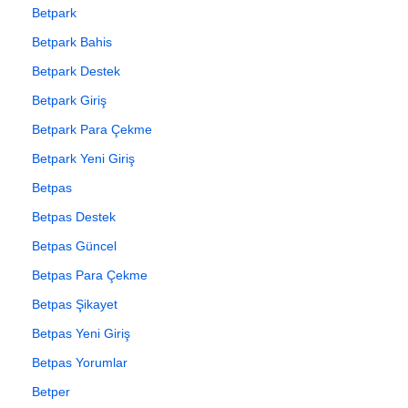
Betpark
Betpark Bahis
Betpark Destek
Betpark Giriş
Betpark Para Çekme
Betpark Yeni Giriş
Betpas
Betpas Destek
Betpas Güncel
Betpas Para Çekme
Betpas Şikayet
Betpas Yeni Giriş
Betpas Yorumlar
Betper