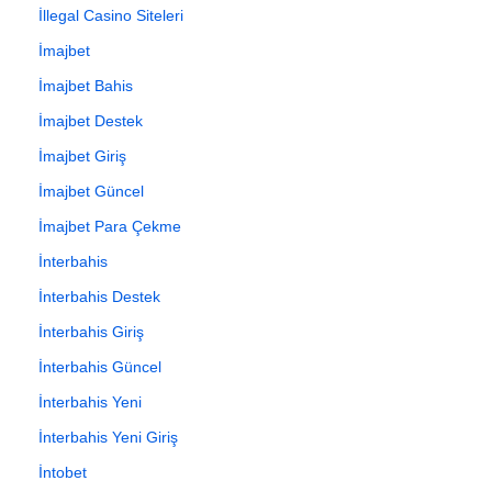
İllegal Casino Siteleri
İmajbet
İmajbet Bahis
İmajbet Destek
İmajbet Giriş
İmajbet Güncel
İmajbet Para Çekme
İnterbahis
İnterbahis Destek
İnterbahis Giriş
İnterbahis Güncel
İnterbahis Yeni
İnterbahis Yeni Giriş
İntobet