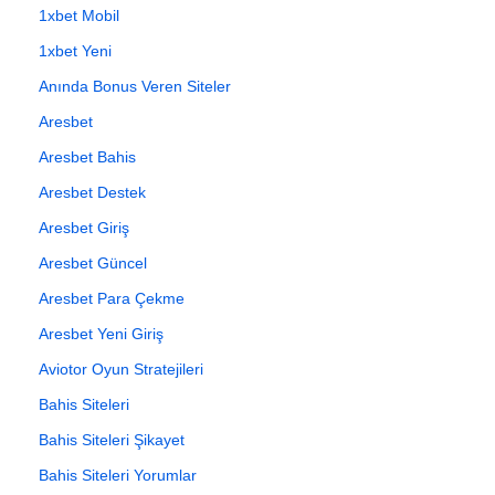
1xbet Mobil
1xbet Yeni
Anında Bonus Veren Siteler
Aresbet
Aresbet Bahis
Aresbet Destek
Aresbet Giriş
Aresbet Güncel
Aresbet Para Çekme
Aresbet Yeni Giriş
Aviotor Oyun Stratejileri
Bahis Siteleri
Bahis Siteleri Şikayet
Bahis Siteleri Yorumlar