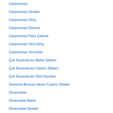
Casinomaxi
Casinomaxi Destek
Casinomaxi Giriş
Casinomaxi Güncel
Casinomaxi Para Çekme
Casinomaxi Yeni Giriş
Casinomaxi Yorumlar
Çok Kazandıran Bahis Siteleri
Çok Kazandıran Casino Siteleri
Çok Kazandıran Slot Oyunları
Deneme Bonusu Veren Casino Siteleri
Dinamobet
Dinamobet Bahis
Dinamobet Destek