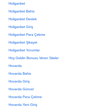
Holiganbet
Holiganbet Bahis
Holiganbet Destek
Holiganbet Giriş
Holiganbet Para Çekme
Holiganbet Şikayet
Holiganbet Yorumlar
Hoş Geldin Bonusu Veren Siteler
Hovarda
Hovarda Bahis
Hovarda Giriş
Hovarda Güncel
Hovarda Para Çekme
Hovarda Yeni Giriş