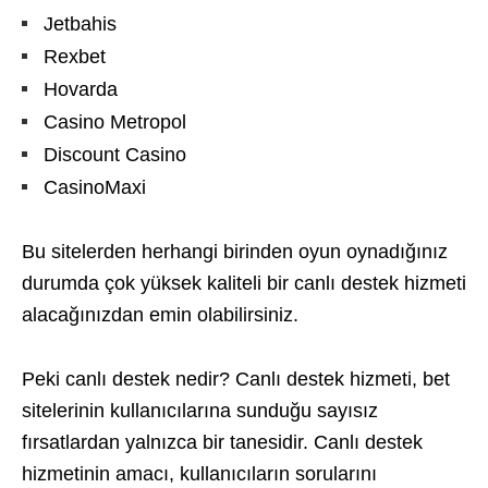
Jetbahis
Rexbet
Hovarda
Casino Metropol
Discount Casino
CasinoMaxi
Bu sitelerden herhangi birinden oyun oynadığınız
durumda çok yüksek kaliteli bir canlı destek hizmeti
alacağınızdan emin olabilirsiniz.
Peki canlı destek nedir? Canlı destek hizmeti, bet
sitelerinin kullanıcılarına sunduğu sayısız
fırsatlardan yalnızca bir tanesidir. Canlı destek
hizmetinin amacı, kullanıcıların sorularını