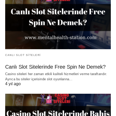
CANLI SLOT SITELERI
Canlı Slot Sitelerinde Free Spin Ne Demek?
Casino siteleri her zaman etkili kaliteli hizmetleri verme taraftarıdır.
Ayrıca bu siteler içerisinde slot oyunlarına…
4 yıl ago