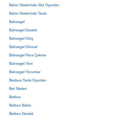
Bahis Sitelerinde Slot Oyunları
Bahis Sitelerinde Tavla
Bahsegel
Bahsegel Destek
Bahsegel Giriş
Bahsegel Güncel
Bahsegel Para Çekme
Bahsegel Yeni
Bahsegel Yorumlar
Bedava Tavla Oyunları
Bet Siteleri
Betboo
Betboo Bahis
Betboo Destek