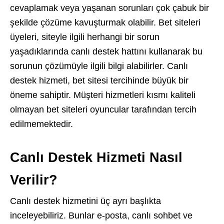
cevaplamak veya yaşanan sorunları çok çabuk bir
şekilde çözüme kavuşturmak olabilir. Bet siteleri
üyeleri, siteyle ilgili herhangi bir sorun
yaşadıklarında canlı destek hattını kullanarak bu
sorunun çözümüyle ilgili bilgi alabilirler. Canlı
destek hizmeti, bet sitesi tercihinde büyük bir
öneme sahiptir. Müşteri hizmetleri kısmı kaliteli
olmayan bet siteleri oyuncular tarafından tercih
edilmemektedir.
Canlı Destek Hizmeti Nasıl
Verilir?
Canlı destek hizmetini üç ayrı başlıkta
inceleyebiliriz. Bunlar e-posta, canlı sohbet ve