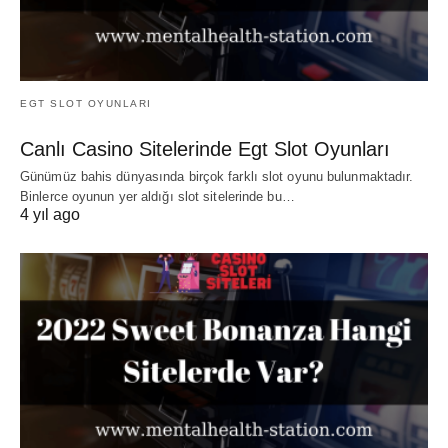
EGT SLOT OYUNLARI
Canlı Casino Sitelerinde Egt Slot Oyunları
Günümüz bahis dünyasında birçok farklı slot oyunu bulunmaktadır.
Binlerce oyunun yer aldığı slot sitelerinde bu…
4 yıl ago