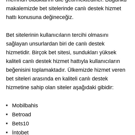
makalemizde bet sitelerinde canlı destek hizmet
hattı konusuna değineceğiz.
Bet sitelerinin kullanıcıların tercihi olmasını
sağlayan unsurlardan biri de canlı destek
hizmetidir. Birçok bet sitesi, sundukları yüksek
kaliteli canlı destek hizmet hattıyla kullanıcıların
beğenisini toplamaktadır. Ülkemizde hizmet veren
bet siteleri arasında en kaliteli canlı destek
hizmetine sahip olan siteler aşağıdaki gibidir:
Mobilbahis
Betroad
Bets10
İntobet