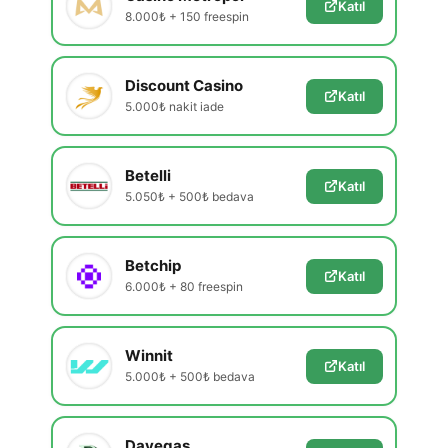
Katıl
8.000₺ + 150 freespin
Discount Casino
Katıl
5.000₺ nakit iade
Betelli
Katıl
5.050₺ + 500₺ bedava
Betchip
Katıl
6.000₺ + 80 freespin
Winnit
Katıl
5.000₺ + 500₺ bedava
Davegas