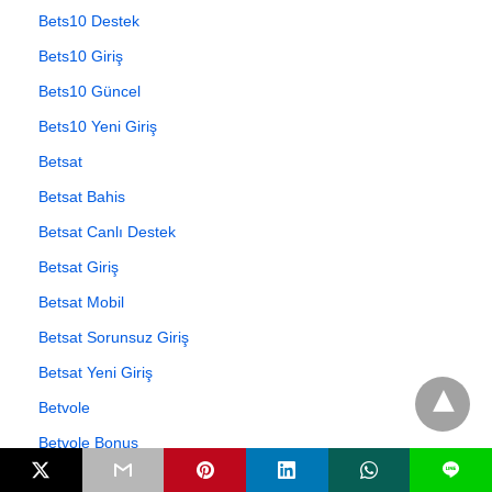
Bets10 Destek
Bets10 Giriş
Bets10 Güncel
Bets10 Yeni Giriş
Betsat
Betsat Bahis
Betsat Canlı Destek
Betsat Giriş
Betsat Mobil
Betsat Sorunsuz Giriş
Betsat Yeni Giriş
Betvole
Betvole Bonus
L
Betvole Destek