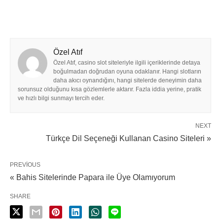
Özel Atıf
Özel Atıf, casino slot siteleriyle ilgili içeriklerinde detaya
boğulmadan doğrudan oyuna odaklanır. Hangi slotların
daha akıcı oynandığını, hangi sitelerde deneyimin daha
sorunsuz olduğunu kısa gözlemlerle aktarır. Fazla iddia yerine, pratik
ve hızlı bilgi sunmayı tercih eder.
NEXT
Türkçe Dil Seçeneği Kullanan Casino Siteleri »
PREVIOUS
« Bahis Sitelerinde Papara ile Üye Olamıyorum
SHARE