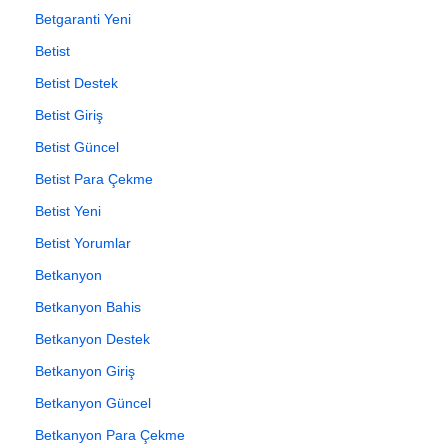
Betgaranti Yeni
Betist
Betist Destek
Betist Giriş
Betist Güncel
Betist Para Çekme
Betist Yeni
Betist Yorumlar
Betkanyon
Betkanyon Bahis
Betkanyon Destek
Betkanyon Giriş
Betkanyon Güncel
Betkanyon Para Çekme