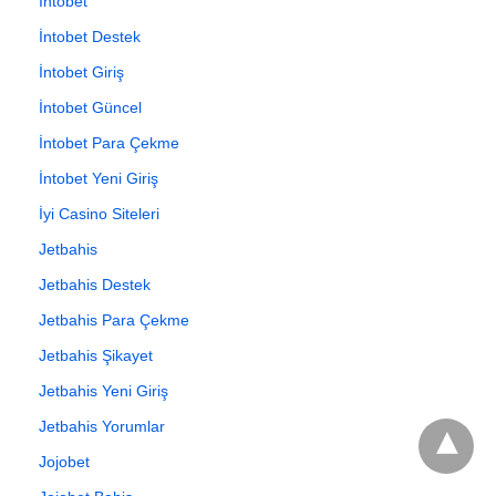
İntobet
İntobet Destek
İntobet Giriş
İntobet Güncel
İntobet Para Çekme
İntobet Yeni Giriş
İyi Casino Siteleri
Jetbahis
Jetbahis Destek
Jetbahis Para Çekme
Jetbahis Şikayet
Jetbahis Yeni Giriş
Jetbahis Yorumlar
Jojobet