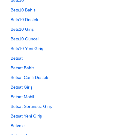
Bets10
Bets10 Bahis
Bets10 Destek
Bets10 Giriş
Bets10 Güncel
Bets10 Yeni Giriş
Betsat
Betsat Bahis
Betsat Canlı Destek
Betsat Giriş
Betsat Mobil
Betsat Sorunsuz Giriş
Betsat Yeni Giriş
Betvole