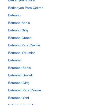
Betkanyon Güncel
Betkanyon Para Çekme
Betnano
Betnano Bahis
Betnano Giriş
Betnano Güncel
Betnano Para Çekme
Betnano Yorumlar
Betonbet
Betonbet Bahis
Betonbet Destek
Betonbet Giriş
Betonbet Para Çekme
Betonbet Yeni