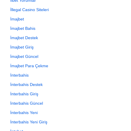
İlbet Yorumlar
İllegal Casino Siteleri
İmajbet
İmajbet Bahis
İmajbet Destek
İmajbet Giriş
İmajbet Güncel
İmajbet Para Çekme
İnterbahis
İnterbahis Destek
İnterbahis Giriş
İnterbahis Güncel
İnterbahis Yeni
İnterbahis Yeni Giriş