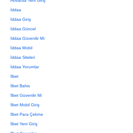
Hovarda Yeni Giriş
İddaa
İddaa Giriş
İddaa Güncel
İddaa Güvenilir Mi
İddaa Mobil
İddaa Siteleri
İddaa Yorumlar
İlbet
İlbet Bahis
İlbet Güvenilir Mi
İlbet Mobil Giriş
İlbet Para Çekme
İlbet Yeni Giriş