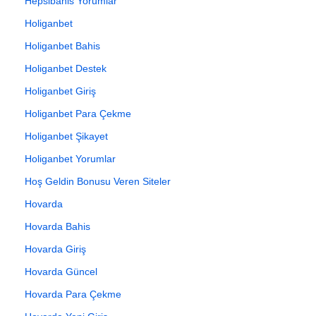
Hepsibahis Yorumlar
Holiganbet
Holiganbet Bahis
Holiganbet Destek
Holiganbet Giriş
Holiganbet Para Çekme
Holiganbet Şikayet
Holiganbet Yorumlar
Hoş Geldin Bonusu Veren Siteler
Hovarda
Hovarda Bahis
Hovarda Giriş
Hovarda Güncel
Hovarda Para Çekme