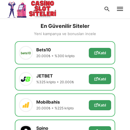
En Güvenilir Siteler
Yeni kampanya ve bonusları incele
Type
Bets10
your
Katıl
searc
20.000₺ + %300 kripto
query
and
hit
enter:
JETBET
Katıl
%325 kripto + 20.000₺
Mobilbahis
Katıl
20.000₺ + %225 kripto
Spino