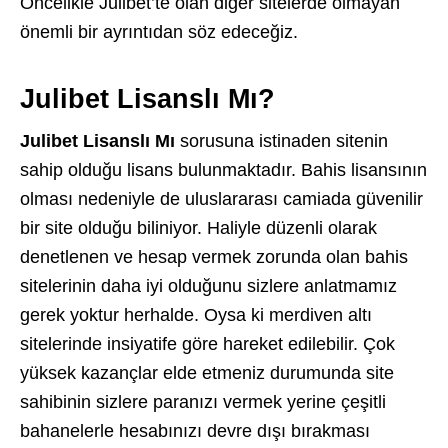
Öncelikle Julibet’te olan diğer sitelerde olmayan
önemli bir ayrıntıdan söz edeceğiz.
Julibet Lisanslı Mı?
Julibet Lisanslı Mı
sorusuna istinaden sitenin
sahip olduğu lisans bulunmaktadır. Bahis lisansının
olması nedeniyle de uluslararası camiada güvenilir
bir site olduğu biliniyor. Haliyle düzenli olarak
denetlenen ve hesap vermek zorunda olan bahis
sitelerinin daha iyi olduğunu sizlere anlatmamız
gerek yoktur herhalde. Oysa ki merdiven altı
sitelerinde insiyatife göre hareket edilebilir. Çok
yüksek kazançlar elde etmeniz durumunda site
sahibinin sizlere paranızı vermek yerine çeşitli
bahanelerle hesabınızı devre dışı bırakması