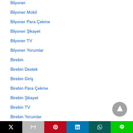
Bilyoner
Bilyoner Mobil
Bilyoner Para Çekme
Bilyoner Şikayet
Bilyoner TV
Bilyoner Yorumlar
Birebin
Birebin Destek
Birebin Giriş
Birebin Para Çekme
Birebin Şikayet
Birebin TV
Birebin Yorumlar
Blackjack Oyunu
L