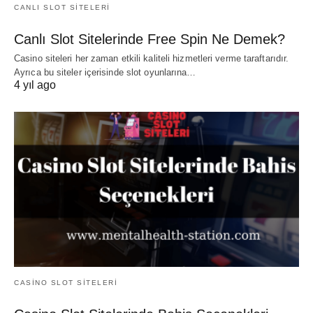
CANLI SLOT SITELERI
Canlı Slot Sitelerinde Free Spin Ne Demek?
Casino siteleri her zaman etkili kaliteli hizmetleri verme taraftarıdır.
Ayrıca bu siteler içerisinde slot oyunlarına…
4 yıl ago
CASINO SLOT SITELERI