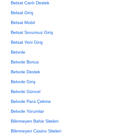
Betsat Canlı Destek
Betsat Giriş
Betsat Mobil
Betsat Sorunsuz Giriş
Betsat Yeni Giriş
Betvole
Betvole Bonus
Betvole Destek
Betvole Giriş
Betvole Güncel
Betvole Para Çekme
Betvole Yorumlar
Bilinmeyen Bahis Siteleri
Bilinmeyen Casino Siteleri