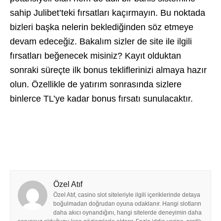
sahip Julibet’teki fırsatları kaçırmayın. Bu noktada
bizleri başka nelerin beklediğinden söz etmeye
devam edeceğiz. Bakalım sizler de site ile ilgili
fırsatları beğenecek misiniz? Kayıt olduktan
sonraki süreçte ilk bonus tekliflerinizi almaya hazır
olun. Özellikle de yatırım sonrasında sizlere
binlerce TL’ye kadar bonus fırsatı sunulacaktır.
Özel Atıf
Özel Atıf, casino slot siteleriyle ilgili içeriklerinde detaya
boğulmadan doğrudan oyuna odaklanır. Hangi slotların
daha akıcı oynandığını, hangi sitelerde deneyimin daha