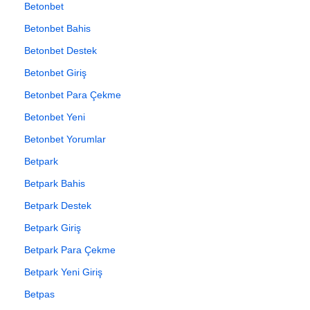
Betonbet
Betonbet Bahis
Betonbet Destek
Betonbet Giriş
Betonbet Para Çekme
Betonbet Yeni
Betonbet Yorumlar
Betpark
Betpark Bahis
Betpark Destek
Betpark Giriş
Betpark Para Çekme
Betpark Yeni Giriş
Betpas