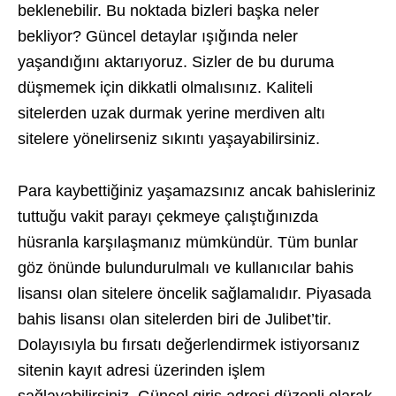
beklenebilir. Bu noktada bizleri başka neler
bekliyor? Güncel detaylar ışığında neler
yaşandığını aktarıyoruz. Sizler de bu duruma
düşmemek için dikkatli olmalısınız. Kaliteli
sitelerden uzak durmak yerine merdiven altı
sitelere yönelirseniz sıkıntı yaşayabilirsiniz.
Para kaybettiğiniz yaşamazsınız ancak bahisleriniz
tuttuğu vakit parayı çekmeye çalıştığınızda
hüsranla karşılaşmanız mümkündür. Tüm bunlar
göz önünde bulundurulmalı ve kullanıcılar bahis
lisansı olan sitelere öncelik sağlamalıdır. Piyasada
bahis lisansı olan sitelerden biri de Julibet’tir.
Dolayısıyla bu fırsatı değerlendirmek istiyorsanız
sitenin kayıt adresi üzerinden işlem
sağlayabilirsiniz. Güncel giriş adresi düzenli olarak