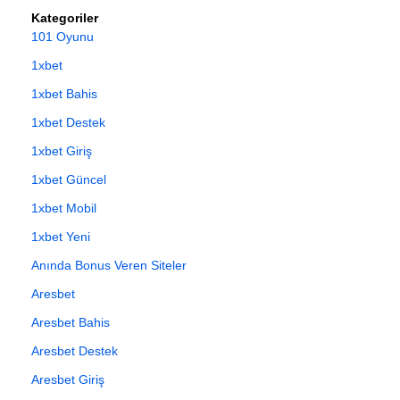
Kategoriler
101 Oyunu
1xbet
1xbet Bahis
1xbet Destek
1xbet Giriş
1xbet Güncel
1xbet Mobil
1xbet Yeni
Anında Bonus Veren Siteler
Aresbet
Aresbet Bahis
Aresbet Destek
Aresbet Giriş