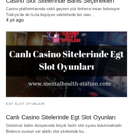
Casino Slot Sitelerinde Bahis Seçenekleri
Casino platformlarında vakit geçiren yüz binlerce insan bulunuyor.
Türkiye’de de hızla büyüyen sektörlerde biri olan…
4 yıl ago
EGT SLOT OYUNLARI
Canlı Casino Sitelerinde Egt Slot Oyunları
Günümüz bahis dünyasında birçok farklı slot oyunu bulunmaktadır.
Binlerce oyunun yer aldığı slot sitelerinde bu…