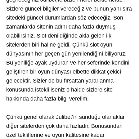
Sizlere güncel bilgiler vereceğiz ve bunun yanı sıra
sitedeki güncel durumlardan söz edeceğiz. Son
zamanlarda sitenin adını daha fazla duymuş
olabilirsiniz. Slot denildiğinde akla gelen ilk
sitelerden biri haline geldi. Çünkü slot oyun
dünyasının her geçen gün yenilendiğini biliyoruz.
Bu yeniliğe ayak uyduran ve her seferinde kendini
geliştiren bir oyun dünyası elbette dikkat çekici
gelecektir. Sizler de bu fırsattan yararlanma
konusunda istekli iseniz o halde sizlere site
hakkında daha fazla bilgi verelim.
Çünkü genel olarak Julibet’in sunduğu olanaklar
diğer sitelerden çok daha fazladır. Bonusundan
özel tekliflerine ve oyun kalitesine kadar