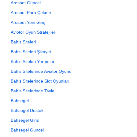
Aresbet Güncel
Aresbet Para Çekme
Aresbet Yeni Giriş
Aviotor Oyun Stratejileri
Bahis Siteleri
Bahis Siteleri Şikayet
Bahis Siteleri Yorumlar
Bahis Sitelerinde Aviator Oyunu
Bahis Sitelerinde Slot Oyunları
Bahis Sitelerinde Tavla
Bahsegel
Bahsegel Destek
Bahsegel Giriş
Bahsegel Güncel