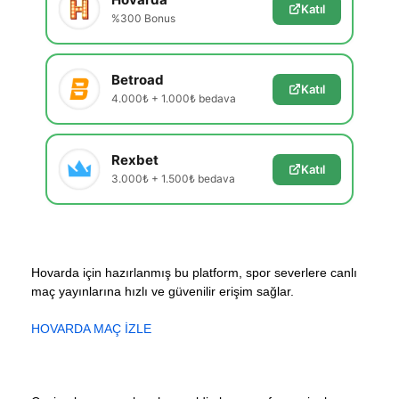
Katıl
%300 Bonus
Betroad
Katıl
4.000₺ + 1.000₺ bedava
Rexbet
Katıl
3.000₺ + 1.500₺ bedava
Hovarda için hazırlanmış bu platform, spor severlere canlı
maç yayınlarına hızlı ve güvenilir erişim sağlar.
HOVARDA MAÇ İZLE