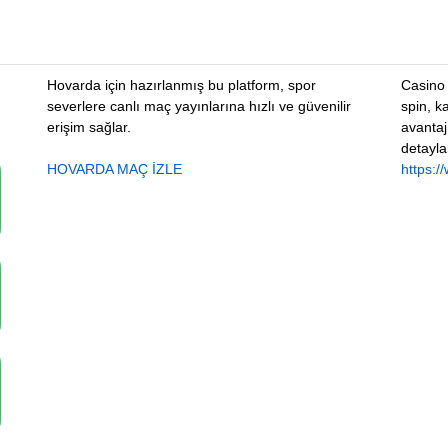
Hovarda için hazırlanmış bu platform, spor
Casino 
severlere canlı maç yayınlarına hızlı ve güvenilir
spin, k
erişim sağlar.
avantaj
detayla
HOVARDA MAÇ İZLE
https:/