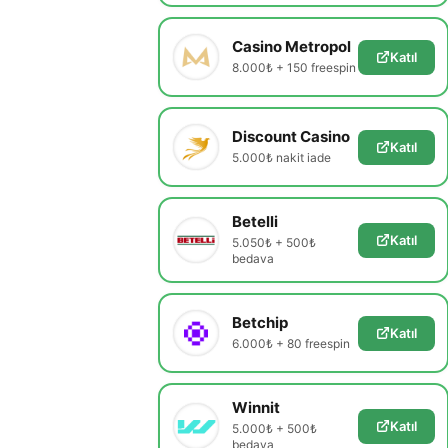
Casino Metropol
Katıl
8.000₺ + 150 freespin
Discount Casino
Katıl
5.000₺ nakit iade
Betelli
Katıl
5.050₺ + 500₺
bedava
Betchip
Katıl
6.000₺ + 80 freespin
Winnit
Katıl
5.000₺ + 500₺
bedava