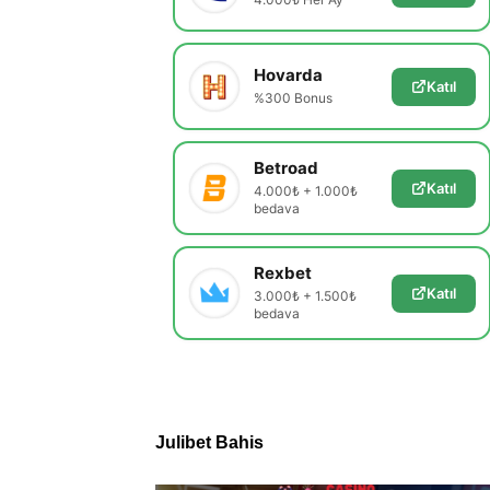
Hovarda
Katıl
%300 Bonus
Betroad
Katıl
4.000₺ + 1.000₺
bedava
Rexbet
Katıl
3.000₺ + 1.500₺
bedava
Julibet Bahis