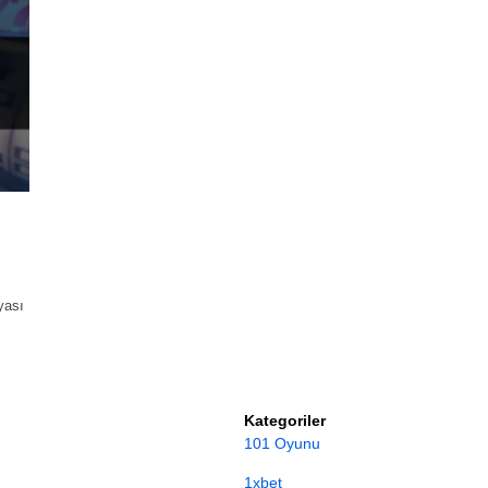
yası
Kategoriler
101 Oyunu
1xbet