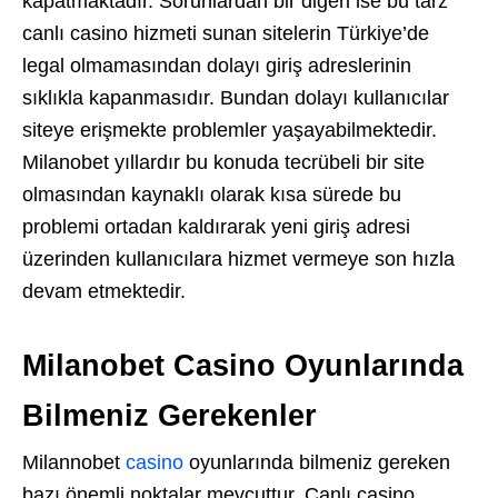
kapatmaktadır. Sorunlardan bir diğeri ise bu tarz
canlı casino hizmeti sunan sitelerin Türkiye’de
legal olmamasından dolayı giriş adreslerinin
sıklıkla kapanmasıdır. Bundan dolayı kullanıcılar
siteye erişmekte problemler yaşayabilmektedir.
Milanobet yıllardır bu konuda tecrübeli bir site
olmasından kaynaklı olarak kısa sürede bu
problemi ortadan kaldırarak yeni giriş adresi
üzerinden kullanıcılara hizmet vermeye son hızla
devam etmektedir.
Milanobet Casino Oyunlarında
Bilmeniz Gerekenler
Milannobet
casino
oyunlarında bilmeniz gereken
bazı önemli noktalar mevcuttur. Canlı casino