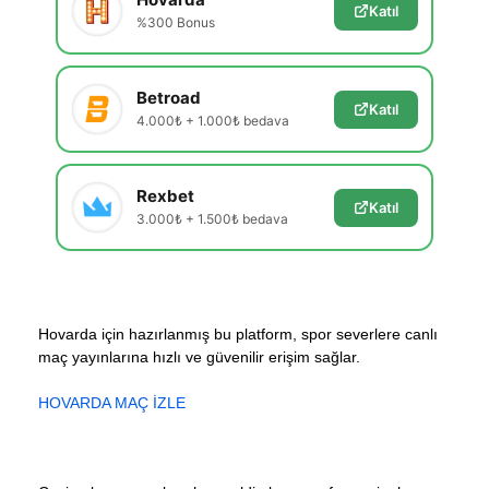
Katıl
%300 Bonus
Betroad
Katıl
4.000₺ + 1.000₺ bedava
Rexbet
Katıl
3.000₺ + 1.500₺ bedava
Hovarda için hazırlanmış bu platform, spor severlere canlı
maç yayınlarına hızlı ve güvenilir erişim sağlar.
HOVARDA MAÇ İZLE