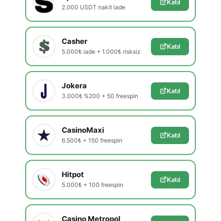
Katıl
2.000 USDT nakit iade
Casher
Katıl
5.000₺ iade + 1.000₺ risksiz
Jokera
Katıl
3.000₺ %200 + 50 freespin
CasinoMaxi
Katıl
6.500₺ + 150 freespin
Hitpot
Katıl
5.000₺ + 100 freespin
Casino Metropol