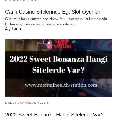
Canlı Casino Sitelerinde Egt Slot Oyunları
Günümüz bahis dünyasında birçok farklı slot oyunu bulunmaktadır.
Binlerce oyunun yer aldığı slot sitelerinde bu…
4 yıl ago
SWEET BONANZA SITELERI
2022 Sweet Bonanza Hangi Sitelerde Var?