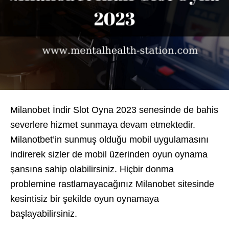
Milanobet İndir Slot Oyna 2023 senesinde de bahis
severlere hizmet sunmaya devam etmektedir.
Milanotbet’in sunmuş olduğu mobil uygulamasını
indirerek sizler de mobil üzerinden oyun oynama
şansına sahip olabilirsiniz. Hiçbir donma
problemine rastlamayacağınız Milanobet sitesinde
kesintisiz bir şekilde oyun oynamaya
başlayabilirsiniz.