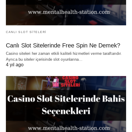
CANLI SLOT SITELERI
Canlı Slot Sitelerinde Free Spin Ne Demek?
Casino siteleri her zaman etkili kaliteli hizmetleri verme taraftarıdır.
Ayrıca bu siteler içerisinde slot oyunlarına…
4 yıl ago