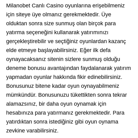
Milanobet Canlı Casino oyunlarına erişebilmeniz
için siteye üye olmanız gerekmektedir. Üye
olduktan sonra size sunmuş olan birçok para
yatırma seçeneğini kullanarak yatırımınızı
gerçekleştirebilir ve seçtiğiniz oyunlardan kazanç
elde etmeye başlayabilirsiniz. Eğer ilk defa
oynayacaksanız sitenin sizlere sunmuş olduğu
deneme bonusu avantajından faydalanarak yatırım
yapmadan oyunlar hakkında fikir edinebilirsiniz.
Bonusunuz bitene kadar oyun oynayabilmeniz
mümkündür. Bonusunuzu tükettikten sonra tekrar
alamazsınız, bir daha oyun oynamak için
hesabınıza para yatırmanız gerekmektedir. Para
yatırdıktan sonra istediğiniz gibi oyun oynama
zevkine varabilirsiniz.