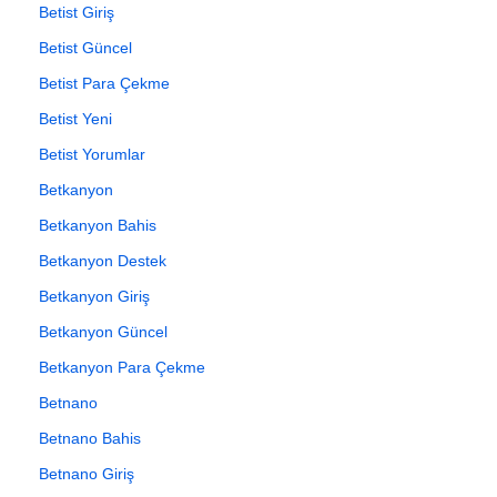
Betist Giriş
Betist Güncel
Betist Para Çekme
Betist Yeni
Betist Yorumlar
Betkanyon
Betkanyon Bahis
Betkanyon Destek
Betkanyon Giriş
Betkanyon Güncel
Betkanyon Para Çekme
Betnano
Betnano Bahis
Betnano Giriş