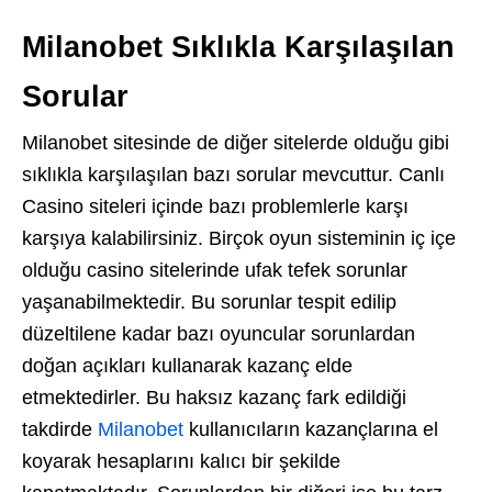
Milanobet Sıklıkla Karşılaşılan
Sorular
Milanobet sitesinde de diğer sitelerde olduğu gibi
sıklıkla karşılaşılan bazı sorular mevcuttur. Canlı
Casino siteleri içinde bazı problemlerle karşı
karşıya kalabilirsiniz. Birçok oyun sisteminin iç içe
olduğu casino sitelerinde ufak tefek sorunlar
yaşanabilmektedir. Bu sorunlar tespit edilip
düzeltilene kadar bazı oyuncular sorunlardan
doğan açıkları kullanarak kazanç elde
etmektedirler. Bu haksız kazanç fark edildiği
takdirde
Milanobet
kullanıcıların kazançlarına el
koyarak hesaplarını kalıcı bir şekilde