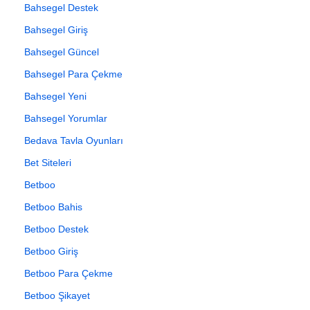
Bahsegel Destek
Bahsegel Giriş
Bahsegel Güncel
Bahsegel Para Çekme
Bahsegel Yeni
Bahsegel Yorumlar
Bedava Tavla Oyunları
Bet Siteleri
Betboo
Betboo Bahis
Betboo Destek
Betboo Giriş
Betboo Para Çekme
Betboo Şikayet