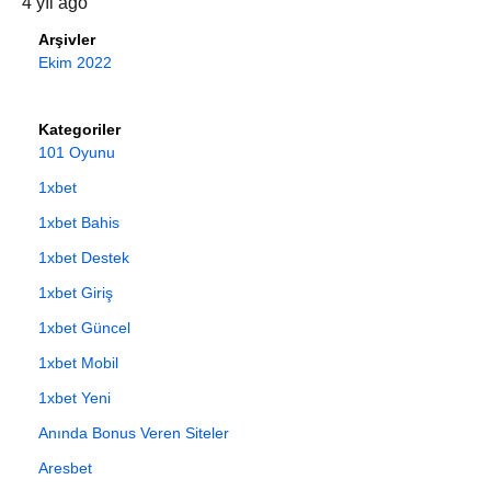
4 yıl ago
Arşivler
Ekim 2022
Kategoriler
101 Oyunu
1xbet
1xbet Bahis
1xbet Destek
1xbet Giriş
1xbet Güncel
1xbet Mobil
1xbet Yeni
Anında Bonus Veren Siteler
Aresbet