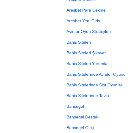
Aresbet Para Çekme
Aresbet Yeni Giriş
Aviotor Oyun Stratejileri
Bahis Siteleri
Bahis Siteleri Şikayet
Bahis Siteleri Yorumlar
Bahis Sitelerinde Aviator Oyunu
Bahis Sitelerinde Slot Oyunları
Bahis Sitelerinde Tavla
Bahsegel
Bahsegel Destek
Bahsegel Giriş