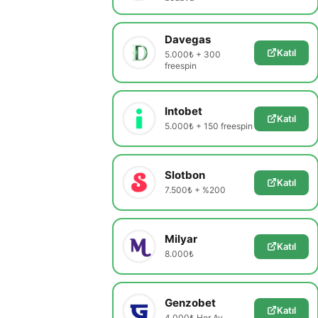
Davegas
Katıl
5.000₺ + 300
freespin
Intobet
Katıl
5.000₺ + 150 freespin
Slotbon
Katıl
7.500₺ + %200
Milyar
Katıl
8.000₺
Genzobet
Katıl
4.000₺ Her Ay