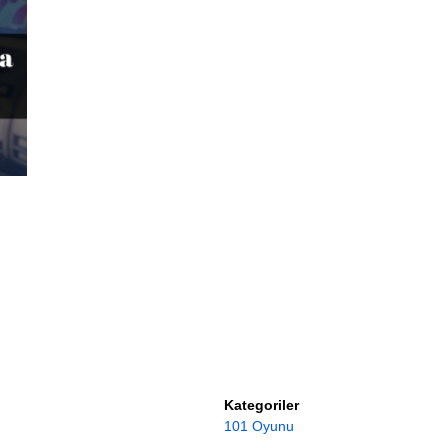
Kategoriler
101 Oyunu