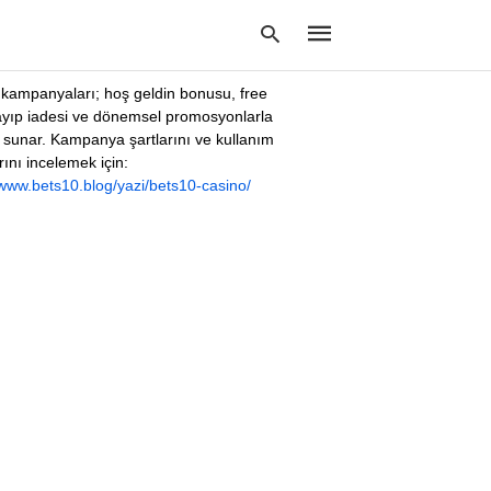
kampanyaları; hoş geldin bonusu, free
ayıp iadesi ve dönemsel promosyonlarla
 sunar. Kampanya şartlarını ve kullanım
rını incelemek için:
Type
/www.bets10.blog/yazi/bets10-casino/
your
search
query
and
hit
enter: