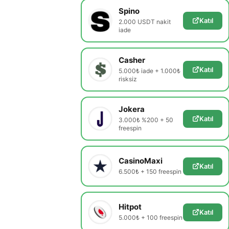
Spino
Katıl
2.000 USDT nakit
iade
Casher
Katıl
5.000₺ iade + 1.000₺
risksiz
Jokera
Katıl
3.000₺ %200 + 50
freespin
CasinoMaxi
Katıl
6.500₺ + 150 freespin
Hitpot
Katıl
5.000₺ + 100 freespin