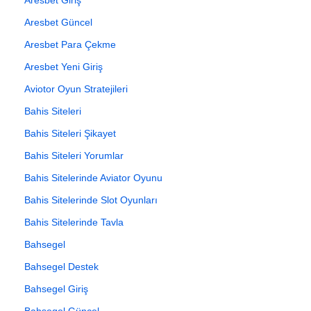
Aresbet Giriş
Aresbet Güncel
Aresbet Para Çekme
Aresbet Yeni Giriş
Aviotor Oyun Stratejileri
Bahis Siteleri
Bahis Siteleri Şikayet
Bahis Siteleri Yorumlar
Bahis Sitelerinde Aviator Oyunu
Bahis Sitelerinde Slot Oyunları
Bahis Sitelerinde Tavla
Bahsegel
Bahsegel Destek
Bahsegel Giriş