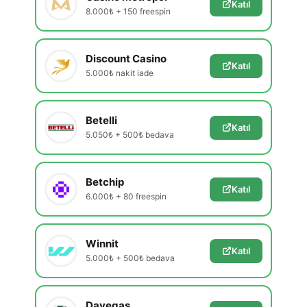
Katıl
8.000₺ + 150 freespin
Discount Casino
Katıl
5.000₺ nakit iade
Betelli
Katıl
5.050₺ + 500₺ bedava
Betchip
Katıl
6.000₺ + 80 freespin
Winnit
Katıl
5.000₺ + 500₺ bedava
Davegas