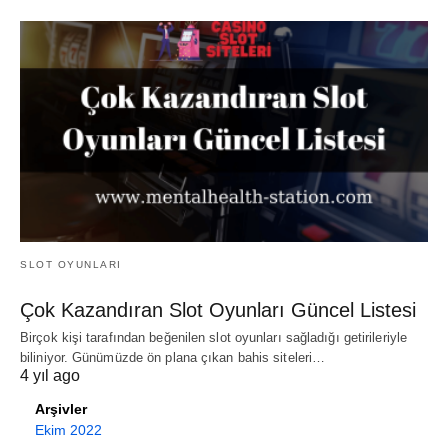
SLOT OYUNLARI
Çok Kazandıran Slot Oyunları Güncel Listesi
Birçok kişi tarafından beğenilen slot oyunları sağladığı getirileriyle
biliniyor. Günümüzde ön plana çıkan bahis siteleri…
4 yıl ago
Arşivler
Ekim 2022