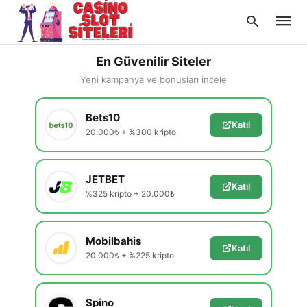
En Güvenilir Siteler
Yeni kampanya ve bonusları incele
Type
Bets10
your
Katıl
searc
20.000₺ + %300 kripto
query
and
hit
enter:
JETBET
Katıl
%325 kripto + 20.000₺
Mobilbahis
Katıl
20.000₺ + %225 kripto
Spino