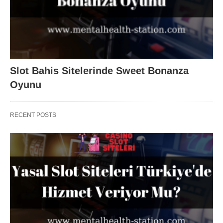
Slot Bahis Sitelerinde Sweet Bonanza
Oyunu
RECENT POSTS