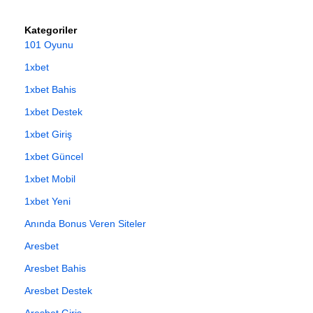
Kategoriler
101 Oyunu
1xbet
1xbet Bahis
1xbet Destek
1xbet Giriş
1xbet Güncel
1xbet Mobil
1xbet Yeni
Anında Bonus Veren Siteler
Aresbet
Aresbet Bahis
Aresbet Destek