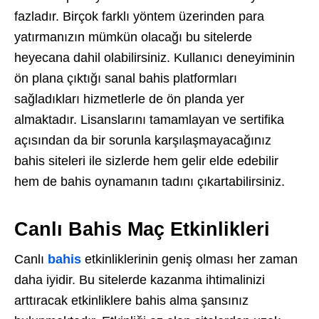
fazladır. Birçok farklı yöntem üzerinden para
yatırmanızın mümkün olacağı bu sitelerde
heyecana dahil olabilirsiniz. Kullanıcı deneyiminin
ön plana çıktığı sanal bahis platformları
sağladıkları hizmetlerle de ön planda yer
almaktadır. Lisanslarını tamamlayan ve sertifika
açısından da bir sorunla karşılaşmayacağınız
bahis siteleri ile sizlerde hem gelir elde edebilir
hem de bahis oynamanın tadını çıkartabilirsiniz.
Canlı Bahis Maç Etkinlikleri
Canlı
bahis
etkinliklerinin geniş olması her zaman
daha iyidir. Bu sitelerde kazanma ihtimalinizi
arttıracak etkinliklere bahis alma şansınız