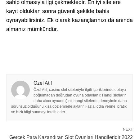
sahip olmasıyla ilgi çekmektedir. En iyi sitelere
kayıt olduktan sonra güvenli şekilde bahis
oynayabilirsiniz. Ek olarak kazançlarınızı da anında
almanız mümkündür.
Özel Atıf
Özel Atıf, casino slot siteleriyle ilgili içeriklerinde detaya
boğulmadan doğrudan oyuna odaklanır. Hangi slotların
daha akıcı oynandığını, hangi sitelerde deneyimin daha
sorunsuz olduğunu kısa gözlemlerle aktarır. Fazla iddia yerine, pratik
ve hızlı bilgi sunmayı tercih eder.
NEXT
Gerçek Para Kazandıran Slot Oyunları Hangileridir 2022