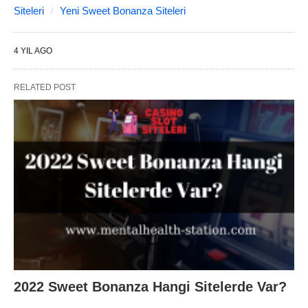
Siteleri
Yeni Sweet Bonanza Siteleri
4 YIL AGO
RELATED POST
2022 Sweet Bonanza Hangi Sitelerde Var?