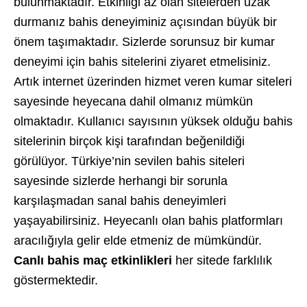
bulunmaktadır. Etkinliği az olan sitelerden uzak
durmanız bahis deneyiminiz açısından büyük bir
önem taşımaktadır. Sizlerde sorunsuz bir kumar
deneyimi için bahis sitelerini ziyaret etmelisiniz.
Artık internet üzerinden hizmet veren kumar siteleri
sayesinde heyecana dahil olmanız mümkün
olmaktadır. Kullanıcı sayısının yüksek olduğu bahis
sitelerinin birçok kişi tarafından beğenildiği
görülüyor. Türkiye’nin sevilen bahis siteleri
sayesinde sizlerde herhangi bir sorunla
karşılaşmadan sanal bahis deneyimleri
yaşayabilirsiniz. Heyecanlı olan bahis platformları
aracılığıyla gelir elde etmeniz de mümkündür.
Canlı bahis maç etkinlikleri
her sitede farklılık
göstermektedir.