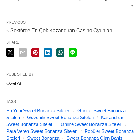
»
PREVIOUS
« Sektörde En Çok Kazandıran Casino Oyunları
SHARE
PUBLISHED BY
Özel Atıf
TAGS:
En Yeni Sweet Bonanza Siteleri
Güncel Sweet Bonanza
Siteleri
Güvenilir Sweet Bonanza Siteleri
Kazandıran
Sweet Bonanza Siteleri
Online Sweet Bonanza Siteleri
Para Veren Sweet Bonanza Siteleri
Popüler Sweet Bonanza
Siteleri
Sweet Bonanza
Sweet Bonanza Olan Bahis