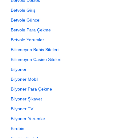
Betvole Destek
Betvole Giriş
Betvole Güncel
Betvole Para Çekme
Betvole Yorumlar
Bilinmeyen Bahis Siteleri
Bilinmeyen Casino Siteleri
Bilyoner
Bilyoner Mobil
Bilyoner Para Çekme
Bilyoner Şikayet
Bilyoner TV
Bilyoner Yorumlar
Birebin