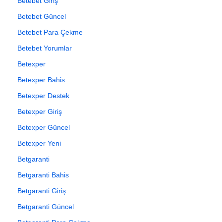
Betebet Giriş
Betebet Güncel
Betebet Para Çekme
Betebet Yorumlar
Betexper
Betexper Bahis
Betexper Destek
Betexper Giriş
Betexper Güncel
Betexper Yeni
Betgaranti
Betgaranti Bahis
Betgaranti Giriş
Betgaranti Güncel