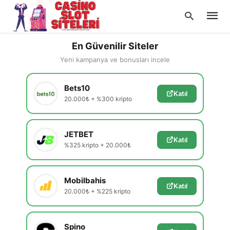
En Güvenilir Siteler
Yeni kampanya ve bonusları incele
Type
Bets10
your
Katıl
searc
20.000₺ + %300 kripto
query
and
hit
enter:
JETBET
Katıl
%325 kripto + 20.000₺
Mobilbahis
Katıl
20.000₺ + %225 kripto
Spino