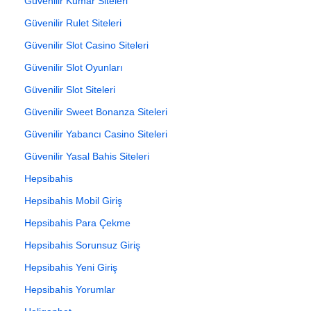
Güvenilir Kumar Siteleri
Güvenilir Rulet Siteleri
Güvenilir Slot Casino Siteleri
Güvenilir Slot Oyunları
Güvenilir Slot Siteleri
Güvenilir Sweet Bonanza Siteleri
Güvenilir Yabancı Casino Siteleri
Güvenilir Yasal Bahis Siteleri
Hepsibahis
Hepsibahis Mobil Giriş
Hepsibahis Para Çekme
Hepsibahis Sorunsuz Giriş
Hepsibahis Yeni Giriş
Hepsibahis Yorumlar