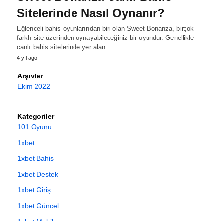
Sitelerinde Nasıl Oynanır?
Eğlenceli bahis oyunlarından biri olan Sweet Bonanza, birçok
farklı site üzerinden oynayabileceğiniz bir oyundur. Genellikle
canlı bahis sitelerinde yer alan…
4 yıl ago
Arşivler
Ekim 2022
Kategoriler
101 Oyunu
1xbet
1xbet Bahis
1xbet Destek
1xbet Giriş
1xbet Güncel