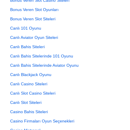
Bonus Veren Slot Casino Siteleri
Bonus Veren Slot Oyunları
Bonus Veren Slot Siteleri
Canlı 101 Oyunu
Canlı Aviator Oyun Siteleri
Canlı Bahis Siteleri
Canlı Bahis Sitelerinde 101 Oyunu
Canlı Bahis Sitelerinde Aviator Oyunu
Canlı Blackjack Oyunu
Canlı Casino Siteleri
Canlı Slot Casino Siteleri
Canlı Slot Siteleri
Casino Bahis Siteleri
Casino Firmaları Oyun Seçenekleri