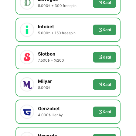
Katıl
5.000₺ + 300 freespin
Intobet
Katıl
5.000₺ + 150 freespin
Slotbon
Katıl
7.500₺ + %200
Milyar
Katıl
8.000₺
Genzobet
Katıl
4.000₺ Her Ay
Hovarda