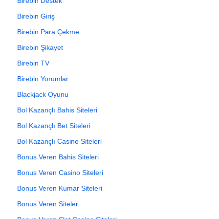
Birebin Destek
Birebin Giriş
Birebin Para Çekme
Birebin Şikayet
Birebin TV
Birebin Yorumlar
Blackjack Oyunu
Bol Kazançlı Bahis Siteleri
Bol Kazançlı Bet Siteleri
Bol Kazançlı Casino Siteleri
Bonus Veren Bahis Siteleri
Bonus Veren Casino Siteleri
Bonus Veren Kumar Siteleri
Bonus Veren Siteler