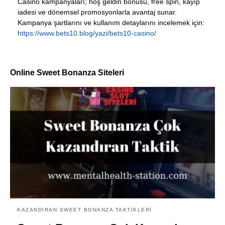
Casino kampanyaları; hoş geldin bonusu, free spin, kayıp
iadesi ve dönemsel promosyonlarla avantaj sunar.
Kampanya şartlarını ve kullanım detaylarını incelemek için:
https://www.bets10.blog/yazi/bets10-casino/
Online Sweet Bonanza Siteleri
KAZANDIRAN SWEET BONANZA TAKTIKLERI