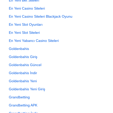
En Yeni Bet Siteleri
En Yeni Casino Siteleri
En Yeni Casino Siteleri Blackjack Oyunu
En Yeni Slot Oyunları
En Yeni Slot Siteleri
En Yeni Yabancı Casino Siteleri
Goldenbahis
Goldenbahis Giriş
Goldenbahis Güncel
Goldenbahis İndir
Goldenbahis Yeni
Goldenbahis Yeni Giriş
Grandbetting
Grandbetting APK