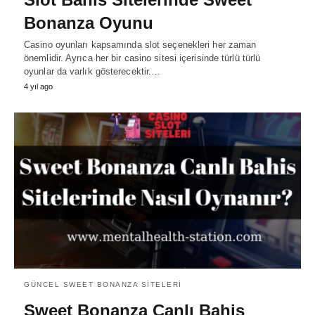
Bonanza Oyunu
Casino oyunları kapsamında slot seçenekleri her zaman
önemlidir. Ayrıca her bir casino sitesi içerisinde türlü türlü
oyunlar da varlık gösterecektir.…
4 yıl ago
GÜNCEL SWEET BONANZA SITELERI
Sweet Bonanza Canlı Bahis