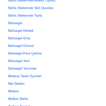
Bahis Sitelerinde Aviator Oyunu
Bahis Sitelerinde Slot Oyunları
Bahis Sitelerinde Tavla
Bahsegel
Bahsegel Destek
Bahsegel Giriş
Bahsegel Güncel
Bahsegel Para Çekme
Bahsegel Yeni
Bahsegel Yorumlar
Bedava Tavla Oyunları
Bet Siteleri
Betboo
Betboo Bahis