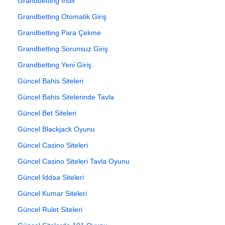
Grandbetting İndir
Grandbetting Otomatik Giriş
Grandbetting Para Çekme
Grandbetting Sorunsuz Giriş
Grandbetting Yeni Giriş
Güncel Bahis Siteleri
Güncel Bahis Sitelerinde Tavla
Güncel Bet Siteleri
Güncel Blackjack Oyunu
Güncel Casino Siteleri
Güncel Casino Siteleri Tavla Oyunu
Güncel İddaa Siteleri
Güncel Kumar Siteleri
Güncel Rulet Siteleri