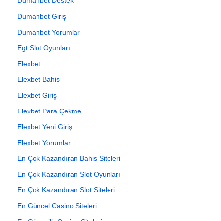
Dumanbet Destek
Dumanbet Giriş
Dumanbet Yorumlar
Egt Slot Oyunları
Elexbet
Elexbet Bahis
Elexbet Giriş
Elexbet Para Çekme
Elexbet Yeni Giriş
Elexbet Yorumlar
En Çok Kazandıran Bahis Siteleri
En Çok Kazandıran Slot Oyunları
En Çok Kazandıran Slot Siteleri
En Güncel Casino Siteleri