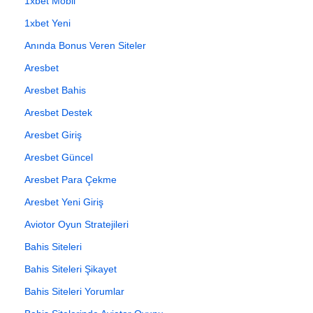
1xbet Mobil
1xbet Yeni
Anında Bonus Veren Siteler
Aresbet
Aresbet Bahis
Aresbet Destek
Aresbet Giriş
Aresbet Güncel
Aresbet Para Çekme
Aresbet Yeni Giriş
Aviotor Oyun Stratejileri
Bahis Siteleri
Bahis Siteleri Şikayet
Bahis Siteleri Yorumlar