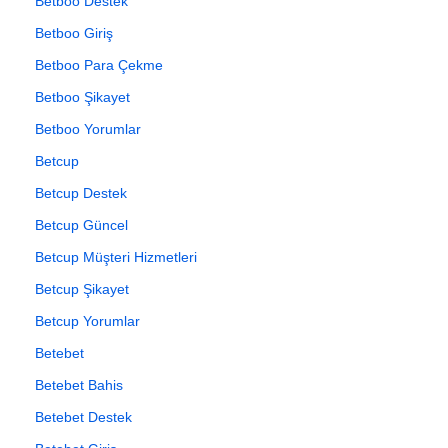
Betboo Destek
Betboo Giriş
Betboo Para Çekme
Betboo Şikayet
Betboo Yorumlar
Betcup
Betcup Destek
Betcup Güncel
Betcup Müşteri Hizmetleri
Betcup Şikayet
Betcup Yorumlar
Betebet
Betebet Bahis
Betebet Destek