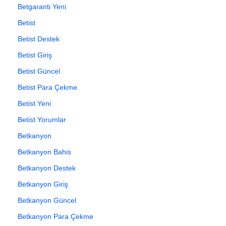
Betgaranti Yeni
Betist
Betist Destek
Betist Giriş
Betist Güncel
Betist Para Çekme
Betist Yeni
Betist Yorumlar
Betkanyon
Betkanyon Bahis
Betkanyon Destek
Betkanyon Giriş
Betkanyon Güncel
Betkanyon Para Çekme