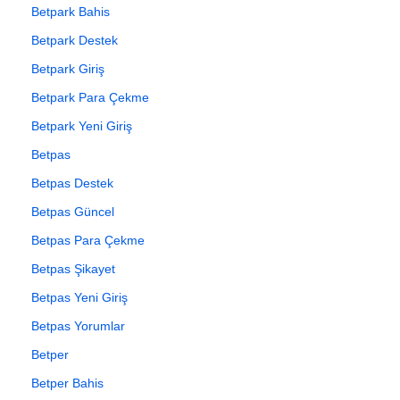
Betpark Bahis
Betpark Destek
Betpark Giriş
Betpark Para Çekme
Betpark Yeni Giriş
Betpas
Betpas Destek
Betpas Güncel
Betpas Para Çekme
Betpas Şikayet
Betpas Yeni Giriş
Betpas Yorumlar
Betper
Betper Bahis