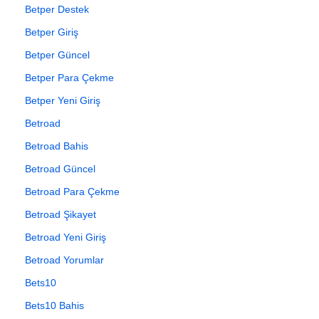
Betper Destek
Betper Giriş
Betper Güncel
Betper Para Çekme
Betper Yeni Giriş
Betroad
Betroad Bahis
Betroad Güncel
Betroad Para Çekme
Betroad Şikayet
Betroad Yeni Giriş
Betroad Yorumlar
Bets10
Bets10 Bahis