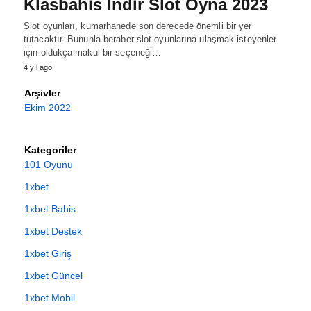
Klasbahis İndir Slot Oyna 2023
Slot oyunları, kumarhanede son derecede önemli bir yer
tutacaktır. Bununla beraber slot oyunlarına ulaşmak isteyenler
için oldukça makul bir seçeneği…
4 yıl ago
Arşivler
Ekim 2022
Kategoriler
101 Oyunu
1xbet
1xbet Bahis
1xbet Destek
1xbet Giriş
1xbet Güncel
1xbet Mobil