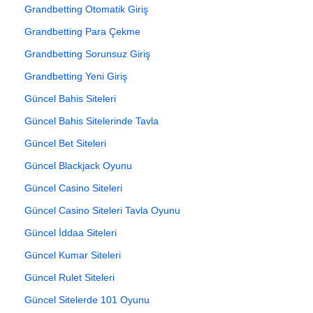
Grandbetting Otomatik Giriş
Grandbetting Para Çekme
Grandbetting Sorunsuz Giriş
Grandbetting Yeni Giriş
Güncel Bahis Siteleri
Güncel Bahis Sitelerinde Tavla
Güncel Bet Siteleri
Güncel Blackjack Oyunu
Güncel Casino Siteleri
Güncel Casino Siteleri Tavla Oyunu
Güncel İddaa Siteleri
Güncel Kumar Siteleri
Güncel Rulet Siteleri
Güncel Sitelerde 101 Oyunu