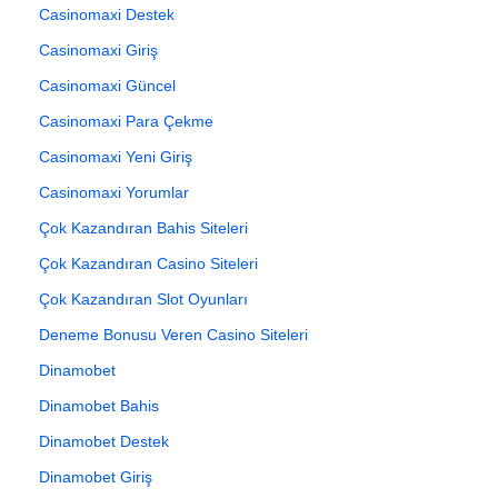
Casinomaxi Destek
Casinomaxi Giriş
Casinomaxi Güncel
Casinomaxi Para Çekme
Casinomaxi Yeni Giriş
Casinomaxi Yorumlar
Çok Kazandıran Bahis Siteleri
Çok Kazandıran Casino Siteleri
Çok Kazandıran Slot Oyunları
Deneme Bonusu Veren Casino Siteleri
Dinamobet
Dinamobet Bahis
Dinamobet Destek
Dinamobet Giriş