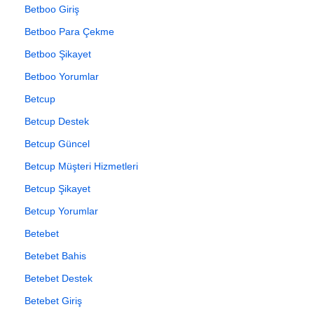
Betboo Giriş
Betboo Para Çekme
Betboo Şikayet
Betboo Yorumlar
Betcup
Betcup Destek
Betcup Güncel
Betcup Müşteri Hizmetleri
Betcup Şikayet
Betcup Yorumlar
Betebet
Betebet Bahis
Betebet Destek
Betebet Giriş