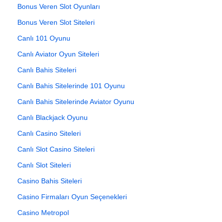
Bonus Veren Slot Oyunları
Bonus Veren Slot Siteleri
Canlı 101 Oyunu
Canlı Aviator Oyun Siteleri
Canlı Bahis Siteleri
Canlı Bahis Sitelerinde 101 Oyunu
Canlı Bahis Sitelerinde Aviator Oyunu
Canlı Blackjack Oyunu
Canlı Casino Siteleri
Canlı Slot Casino Siteleri
Canlı Slot Siteleri
Casino Bahis Siteleri
Casino Firmaları Oyun Seçenekleri
Casino Metropol