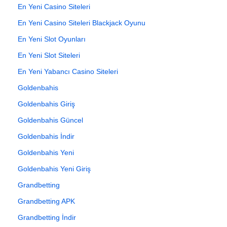
En Yeni Casino Siteleri
En Yeni Casino Siteleri Blackjack Oyunu
En Yeni Slot Oyunları
En Yeni Slot Siteleri
En Yeni Yabancı Casino Siteleri
Goldenbahis
Goldenbahis Giriş
Goldenbahis Güncel
Goldenbahis İndir
Goldenbahis Yeni
Goldenbahis Yeni Giriş
Grandbetting
Grandbetting APK
Grandbetting İndir