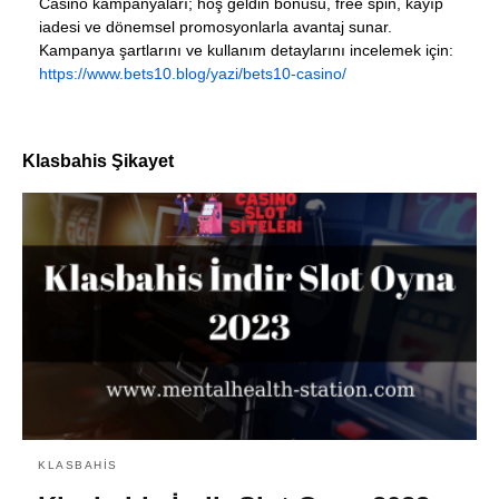
Casino kampanyaları; hoş geldin bonusu, free spin, kayıp
iadesi ve dönemsel promosyonlarla avantaj sunar.
Kampanya şartlarını ve kullanım detaylarını incelemek için:
https://www.bets10.blog/yazi/bets10-casino/
Klasbahis Şikayet
KLASBAHIS