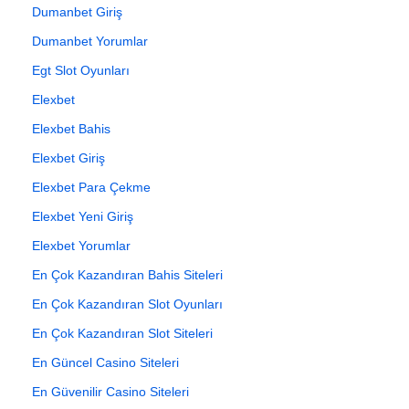
Dumanbet Giriş
Dumanbet Yorumlar
Egt Slot Oyunları
Elexbet
Elexbet Bahis
Elexbet Giriş
Elexbet Para Çekme
Elexbet Yeni Giriş
Elexbet Yorumlar
En Çok Kazandıran Bahis Siteleri
En Çok Kazandıran Slot Oyunları
En Çok Kazandıran Slot Siteleri
En Güncel Casino Siteleri
En Güvenilir Casino Siteleri