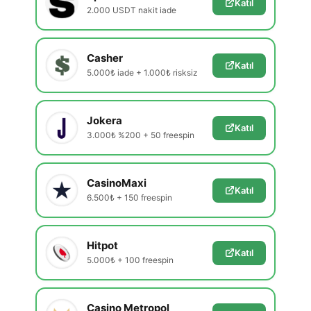
Katıl
2.000 USDT nakit iade
Casher
Katıl
5.000₺ iade + 1.000₺ risksiz
Jokera
Katıl
3.000₺ %200 + 50 freespin
CasinoMaxi
Katıl
6.500₺ + 150 freespin
Hitpot
Katıl
5.000₺ + 100 freespin
Casino Metropol