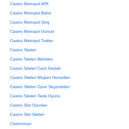
Casino Metropol APK
Casino Metropol Bahis
Casino Metropol Giriş
Casino Metropol Güncel
Casino Metropol Twitter
Casino Siteleri
Casino Siteleri Bahisleri
Casino Siteleri Canlı Destek
Casino Siteleri Müşteri Hizmetleri
Casino Siteleri Oyun Seçenekleri
Casino Siteleri Tavla Oyunu
Casino Slot Oyunları
Casino Slot Siteleri
Casinomaxi