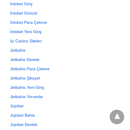
İntobet Giriş
İntobet Güncel
İntobet Para Çekme
İntobet Yeni Giriş
İyi Casino Siteleri
Jetbahis
Jetbahis Destek
Jetbahis Para Çekme
Jetbahis Şikayet
Jetbahis Yeni Giriş
Jetbahis Yorumlar
Jojobet
Jojobet Bahis
Jojobet Destek