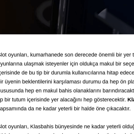
lot oyunları, kumarhanede son derecede önemli bir yer t
yunlarına ulaşmak isteyenler için oldukça makul bir seçe
çerisinde de bu tip bir durumla kullanıcılarına hitap edece
ir üyenin beklentilerini karşılaması durumu da hep ön pla
ususunda hep en makul bahis olanaklarını barındıracakt
ip bir tutum içerisinde yer alacağını hep gösterecektir.
Kl
apsamında da ne kadar yeterli bir halde öne çıkacaktır.
lot oyunları, Klasbahis bünyesinde ne kadar yeterli ol