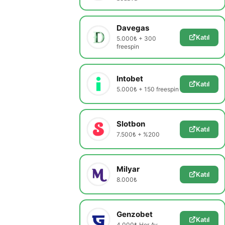
Davegas
Katıl
5.000₺ + 300
freespin
Intobet
Katıl
5.000₺ + 150 freespin
Slotbon
Katıl
7.500₺ + %200
Milyar
Katıl
8.000₺
Genzobet
Katıl
4.000₺ Her Ay