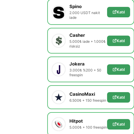
Spino
Katıl
2.000 USDT nakit
iade
Casher
Katıl
5.000₺ iade + 1.000₺
risksiz
Jokera
Katıl
3.000₺ %200 + 50
freespin
CasinoMaxi
Katıl
6.500₺ + 150 freespin
Hitpot
Katıl
5.000₺ + 100 freespin